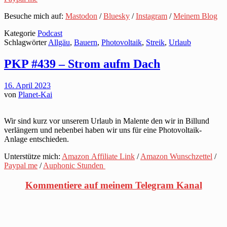
Besuche mich auf:
Mastodon
/
Bluesky
/
Instagram
/
Meinem Blog
Kategorie
Podcast
Schlagwörter
Allgäu
,
Bauern
,
Photovoltaik
,
Streik
,
Urlaub
PKP #439 – Strom aufm Dach
16. April 2023
von
Planet-Kai
Wir sind kurz vor unserem Urlaub in Malente den wir in Billund
verlängern und nebenbei haben wir uns für eine Photovoltaik-
Anlage entschieden.
Unterstütze mich:
Amazon Affiliate Link
/
Amazon Wunschzettel
/
Paypal me
/
Auphonic Stunden
Kommentiere auf meinem Telegram Kanal