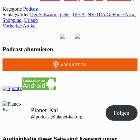
Kategorie
Podcast
Schlagwörter
Der Schwarm
,
gehts
,
IKEA
,
NVIDIA GeForce Now
,
Shopping
,
Urlaub
Vorherige Artikel
Podcast abonnieren
Planet-Kai
Folgen
@podcast@planet-kai.org
Audioinhalte dieser Seite sind lizensiert unter