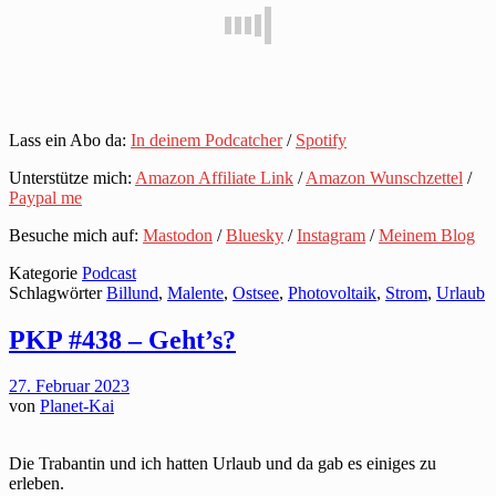
Lass ein Abo da:
In deinem Podcatcher
/
Spotify
Unterstütze mich:
Amazon Affiliate Link
/
Amazon Wunschzettel
/
Paypal me
Besuche mich auf:
Mastodon
/
Bluesky
/
Instagram
/
Meinem Blog
Kategorie
Podcast
Schlagwörter
Billund
,
Malente
,
Ostsee
,
Photovoltaik
,
Strom
,
Urlaub
PKP #438 – Geht’s?
27. Februar 2023
von
Planet-Kai
Die Trabantin und ich hatten Urlaub und da gab es einiges zu
erleben.