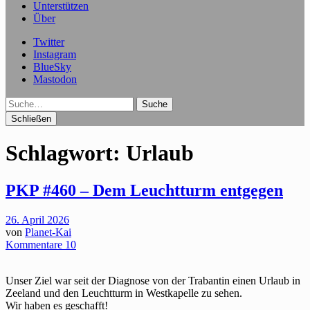
Unterstützen
Über
Twitter
Instagram
BlueSky
Mastodon
Suche
Schließen
Schlagwort:
Urlaub
PKP #460 – Dem Leuchtturm entgegen
26. April 2026
von
Planet-Kai
Kommentare 10
Unser Ziel war seit der Diagnose von der Trabantin einen Urlaub in
Zeeland und den Leuchtturm in Westkapelle zu sehen.
Wir haben es geschafft!