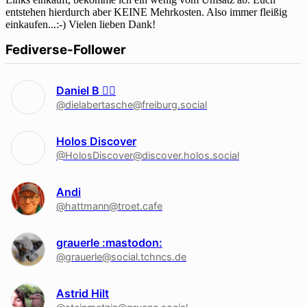
entstehen hierdurch aber KEINE Mehrkosten. Also immer fleißig
einkaufen...:-) Vielen lieben Dank!
Fediverse-Follower
Daniel B 🏳‍🌈
@dielabertasche@freiburg.social
Holos Discover
@HolosDiscover@discover.holos.social
Andi
@hattmann@troet.cafe
grauerle :mastodon:
@grauerle@social.tchncs.de
Astrid Hilt