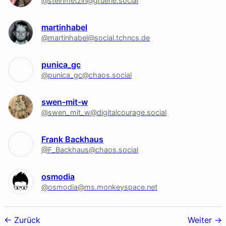
@steinmetzin@gruene.social
martinhabel
@martinhabel@social.tchncs.de
punica_gc
@punica_gc@chaos.social
swen-mit-w
@swen_mit_w@digitalcourage.social
Frank Backhaus
@F_Backhaus@chaos.social
osmodia
@osmodia@ms.monkeyspace.net
Follower-
Zurück
Weiter