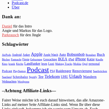
Podcast.de
Über
Dank an:
Daniel
für das Intro
Angie und Markus für das Logo.
Parkrausch
für den Jingle
Schlagwörter
Apple
Bobsonbob
Buch
Auto
Android
Anker
Apple Watch
AirPods
Bostalsee
IKEA
iPhone
Katze
Fiesta
Geocaching
iPad
Bücher
Fastnacht
Kindle
Geburtstag
Landfunker
lesen
Luzi
personal
Kino
krank
Küche
Making Tracks
Mokka
Opel
Podcast
Raidenger
Renovierung
Podcast
PS4
Saarbrücken
PlayStation
Urlaub
Telekom
Wandern
Tee
Schreihalzz
UHU
Saarland
Spotify
Weihnachten
Wordpress
–Achtung Affiliate-Links—
Fairer Weise möchte ich euch darauf hinweisen, das alle Amazone-
Links auf meiner Seite Affiliate-Links sind. Wenn Ihr über diese
Links einkauft, bekomme ich ein wenig vom Umsatz ab. Euch