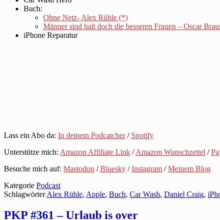
Buch:
Ohne Netz- Alex Rühle (*)
Männer sind halt doch die besseren Frauen – Oscar Brau
iPhone Reparatur
Lass ein Abo da:
In deinem Podcatcher
/
Spotify
Unterstütze mich:
Amazon Affiliate Link
/
Amazon Wunschzettel
/
Pa
Besuche mich auf:
Mastodon
/
Bluesky
/
Instagram
/
Meinem Blog
Kategorie
Podcast
Schlagwörter
Alex Rühle
,
Apple
,
Buch
,
Car Wash
,
Daniel Craig
,
iPh
PKP #361 – Urlaub is over