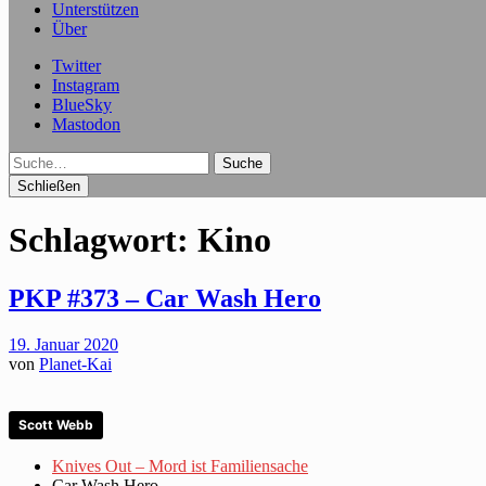
Unterstützen
Über
Twitter
Instagram
BlueSky
Mastodon
Suche
Schließen
Schlagwort:
Kino
PKP #373 – Car Wash Hero
19. Januar 2020
von
Planet-Kai
Scott Webb
Knives Out – Mord ist Familiensache
Car Wash Hero