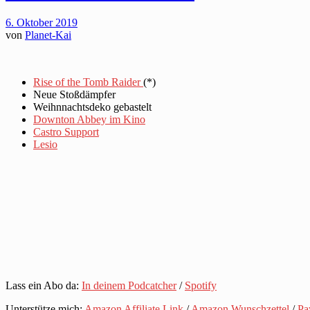
6. Oktober 2019
von
Planet-Kai
Rise of the Tomb Raider
(*)
Neue Stoßdämpfer
Weihnnachtsdeko gebastelt
Downton Abbey im Kino
Castro Support
Lesio
Lass ein Abo da:
In deinem Podcatcher
/
Spotify
Unterstütze mich:
Amazon Affiliate Link
/
Amazon Wunschzettel
/
Pa