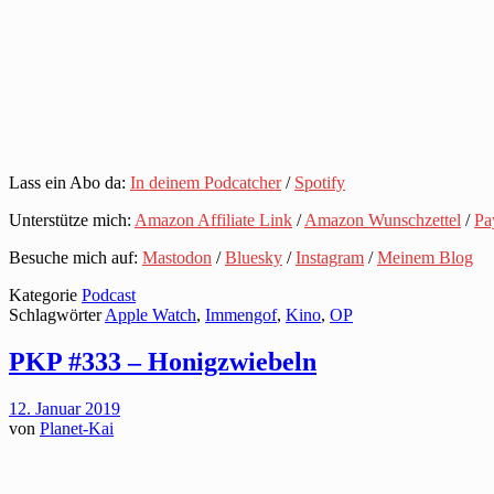
Lass ein Abo da:
In deinem Podcatcher
/
Spotify
Unterstütze mich:
Amazon Affiliate Link
/
Amazon Wunschzettel
/
Pa
Besuche mich auf:
Mastodon
/
Bluesky
/
Instagram
/
Meinem Blog
Kategorie
Podcast
Schlagwörter
Apple Watch
,
Immengof
,
Kino
,
OP
PKP #333 – Honigzwiebeln
12. Januar 2019
von
Planet-Kai