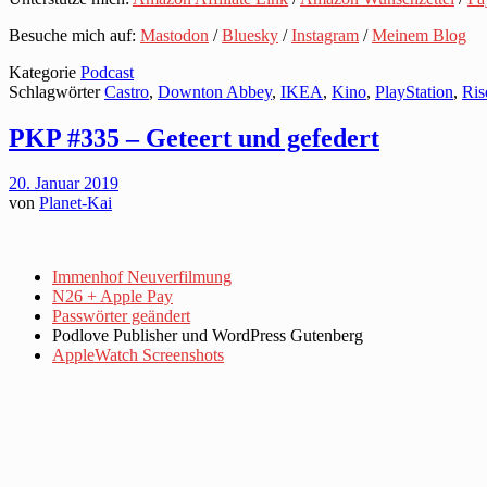
Besuche mich auf:
Mastodon
/
Bluesky
/
Instagram
/
Meinem Blog
Kategorie
Podcast
Schlagwörter
Castro
,
Downton Abbey
,
IKEA
,
Kino
,
PlayStation
,
Ris
PKP #335 – Geteert und gefedert
20. Januar 2019
von
Planet-Kai
Immenhof Neuverfilmung
N26 + Apple Pay
Passwörter geändert
Podlove Publisher und WordPress Gutenberg
AppleWatch Screenshots