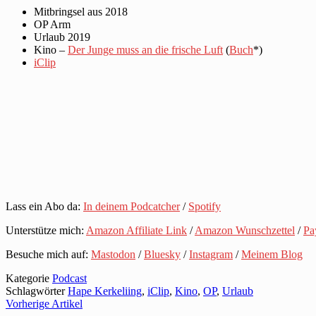
Mitbringsel aus 2018
OP Arm
Urlaub 2019
Kino –
Der Junge muss an die frische Luft
(
Buch
*)
iClip
Lass ein Abo da:
In deinem Podcatcher
/
Spotify
Unterstütze mich:
Amazon Affiliate Link
/
Amazon Wunschzettel
/
Pa
Besuche mich auf:
Mastodon
/
Bluesky
/
Instagram
/
Meinem Blog
Kategorie
Podcast
Schlagwörter
Hape Kerkeliing
,
iClip
,
Kino
,
OP
,
Urlaub
Vorherige Artikel