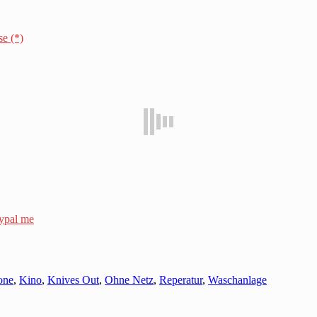
se (*)
ypal me
one
,
Kino
,
Knives Out
,
Ohne Netz
,
Reperatur
,
Waschanlage