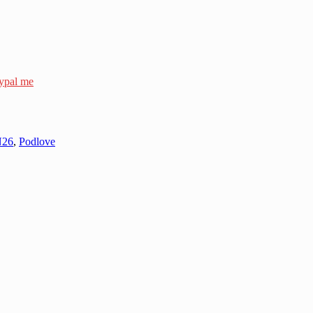
ypal me
N26
,
Podlove