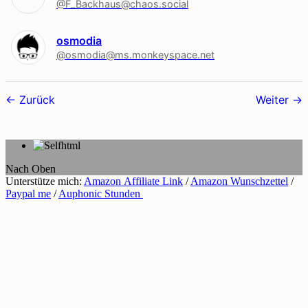
@F_Backhaus@chaos.social
osmodia
@osmodia@ms.monkeyspace.net
Follower-
Zurück
Weiter
Navigation
Nach Oben
Unterstütze mich:
Amazon Affiliate Link
/
Amazon Wunschzettel
/
Paypal me
/
Auphonic Stunden