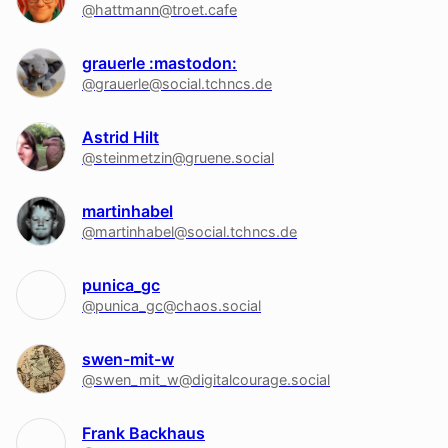
@hattmann@troet.cafe
grauerle :mastodon:
@grauerle@social.tchncs.de
Astrid Hilt
@steinmetzin@gruene.social
martinhabel
@martinhabel@social.tchncs.de
punica_gc
@punica_gc@chaos.social
swen-mit-w
@swen_mit_w@digitalcourage.social
Frank Backhaus