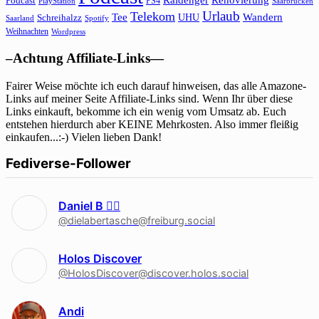
Podcast
PS4
Saarbrücken
PlayStation
Urlaub
Telekom
Wandern
Tee
Schreihalzz
UHU
Saarland
Spotify
Weihnachten
Wordpress
–Achtung Affiliate-Links—
Fairer Weise möchte ich euch darauf hinweisen, das alle Amazone-
Links auf meiner Seite Affiliate-Links sind. Wenn Ihr über diese
Links einkauft, bekomme ich ein wenig vom Umsatz ab. Euch
entstehen hierdurch aber KEINE Mehrkosten. Also immer fleißig
einkaufen...:-) Vielen lieben Dank!
Fediverse-Follower
Daniel B 🏳‍🌈
@dielabertasche@freiburg.social
Holos Discover
@HolosDiscover@discover.holos.social
Andi