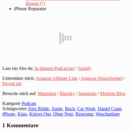
Brause (*)
iPhone Reparatur
Lass ein Abo da:
In deinem Podcatcher
/
Spotify
Unterstütze mich:
Amazon Affiliate Link
/
Amazon Wunschzettel
/
Paypal me
Besuche mich auf:
Mastodon
/
Bluesky
/
Instagram
/
Meinem Blog
Kategorie
Podcast
Schlagwörter
Alex Rühle
,
Apple
,
Buch
,
Car Wash
,
Daniel Craig
,
iPhone
,
Kino
,
Knives Out
,
Ohne Netz
,
Reperatur
,
Waschanlage
1 Kommentare