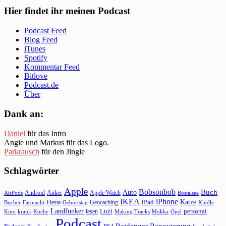
Hier findet ihr meinen Podcast
Podcast Feed
Blog Feed
iTunes
Spotify
Kommentar Feed
Bitlove
Podcast.de
Über
Dank an:
Daniel
für das Intro
Angie und Markus für das Logo.
Parkrausch
für den Jingle
Schlagwörter
Apple
Bobsonbob
Buch
Auto
Android
Anker
Apple Watch
AirPods
Bostalsee
IKEA
iPhone
Katze
Fiesta
Geocaching
iPad
Bücher
Fastnacht
Kindle
Geburtstag
Landfunker
lesen
Luzi
personal
Kino
krank
Küche
Making Tracks
Mokka
Opel
Podcast
Raidenger
Renovierung