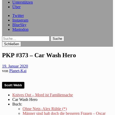
Unterstützen
Über
Twitter
Instagram
BlueSky
Mastodon
Suche
Schließen
PKP #373 – Car Wash Hero
19. Januar 2020
von
Planet-Kai
Scott Webb
Knives Out – Mord ist Familiensache
Car Wash Hero
Buch:
Ohne Netz- Alex Rühle (*)
Männer sind halt doch die besseren Frauen – Oscar