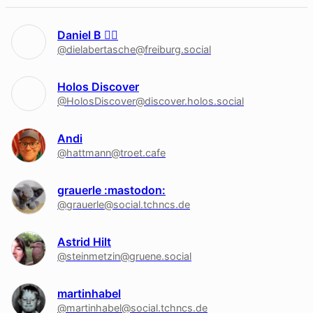
Daniel B 🏳‍🌈
@dielabertasche@freiburg.social
Holos Discover
@HolosDiscover@discover.holos.social
Andi
@hattmann@troet.cafe
grauerle :mastodon:
@grauerle@social.tchncs.de
Astrid Hilt
@steinmetzin@gruene.social
martinhabel
@martinhabel@social.tchncs.de