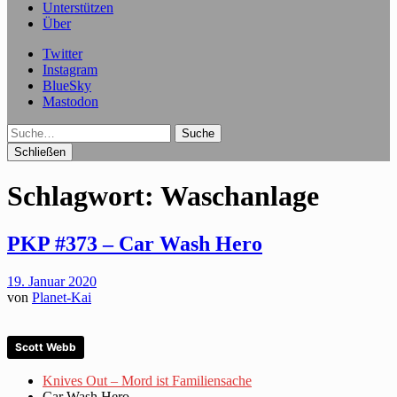
Unterstützen
Über
Twitter
Instagram
BlueSky
Mastodon
Suche
Schließen
Schlagwort:
Waschanlage
PKP #373 – Car Wash Hero
19. Januar 2020
von
Planet-Kai
Scott Webb
Knives Out – Mord ist Familiensache
Car Wash Hero