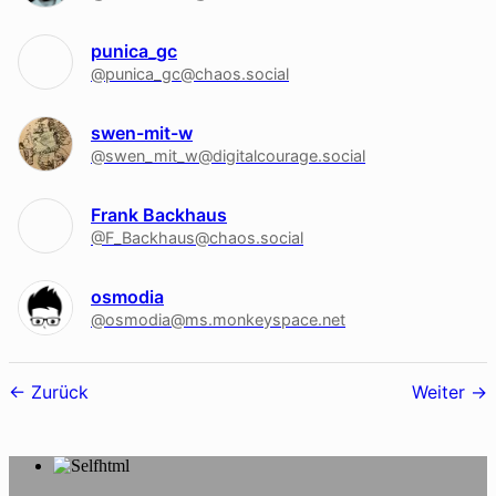
punica_gc
@punica_gc@chaos.social
swen-mit-w
@swen_mit_w@digitalcourage.social
Frank Backhaus
@F_Backhaus@chaos.social
osmodia
@osmodia@ms.monkeyspace.net
Follower-
Zurück
Weiter
Navigation