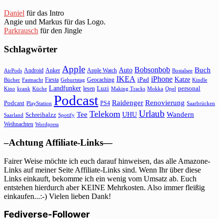
Daniel
für das Intro
Angie und Markus für das Logo.
Parkrausch
für den Jingle
Schlagwörter
Apple
Bobsonbob
Buch
Auto
Android
Anker
Apple Watch
AirPods
Bostalsee
IKEA
iPhone
Katze
Fiesta
Geocaching
iPad
Bücher
Fastnacht
Kindle
Geburtstag
Landfunker
lesen
Luzi
personal
Kino
krank
Küche
Making Tracks
Mokka
Opel
Podcast
Raidenger
Renovierung
Podcast
PS4
Saarbrücken
PlayStation
Urlaub
Telekom
Wandern
Tee
Schreihalzz
UHU
Saarland
Spotify
Weihnachten
Wordpress
–Achtung Affiliate-Links—
Fairer Weise möchte ich euch darauf hinweisen, das alle Amazone-
Links auf meiner Seite Affiliate-Links sind. Wenn Ihr über diese
Links einkauft, bekomme ich ein wenig vom Umsatz ab. Euch
entstehen hierdurch aber KEINE Mehrkosten. Also immer fleißig
einkaufen...:-) Vielen lieben Dank!
Fediverse-Follower