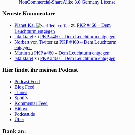
NonCommercial-ShareAlike 3.0 Germany License
.
Neueste Kommentare
Planet-Kai
zu
PKP #460 – Dem
Leuchtturm entgegen
taktiktafel
zu
PKP #460 – Dem Leuchtturm entgegen
Norbert von Twitter
zu
PKP #460 – Dem Leuchtturm
entgegen
Martin
zu
PKP #460 – Dem Leuchtturm entgegen
taktiktafel
zu
PKP #460 – Dem Leuchtturm entgegen
Hier findet ihr meinen Podcast
Podcast Feed
Blog Feed
iTunes
Spotify
Kommentar Feed
Bitlove
Podcast.de
Über
Dank an: