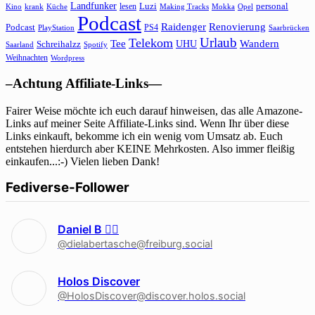
Landfunker
lesen
Luzi
personal
Kino
krank
Küche
Making Tracks
Mokka
Opel
Podcast
Raidenger
Renovierung
Podcast
PS4
Saarbrücken
PlayStation
Urlaub
Telekom
Wandern
Tee
Schreihalzz
UHU
Saarland
Spotify
Weihnachten
Wordpress
–Achtung Affiliate-Links—
Fairer Weise möchte ich euch darauf hinweisen, das alle Amazone-
Links auf meiner Seite Affiliate-Links sind. Wenn Ihr über diese
Links einkauft, bekomme ich ein wenig vom Umsatz ab. Euch
entstehen hierdurch aber KEINE Mehrkosten. Also immer fleißig
einkaufen...:-) Vielen lieben Dank!
Fediverse-Follower
Daniel B 🏳‍🌈
@dielabertasche@freiburg.social
Holos Discover
@HolosDiscover@discover.holos.social