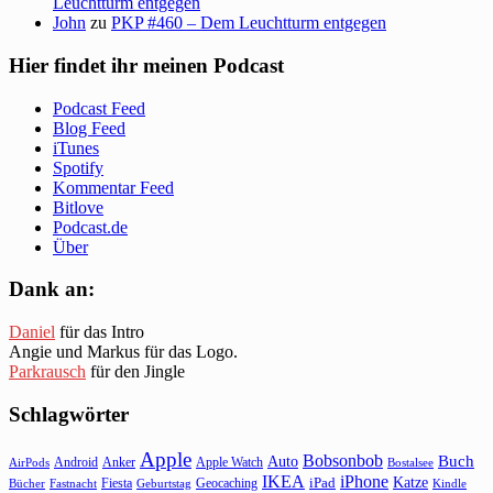
Leuchtturm entgegen
John
zu
PKP #460 – Dem Leuchtturm entgegen
Hier findet ihr meinen Podcast
Podcast Feed
Blog Feed
iTunes
Spotify
Kommentar Feed
Bitlove
Podcast.de
Über
Dank an:
Daniel
für das Intro
Angie und Markus für das Logo.
Parkrausch
für den Jingle
Schlagwörter
Apple
Bobsonbob
Buch
Auto
Android
Anker
Apple Watch
AirPods
Bostalsee
IKEA
iPhone
Katze
Fiesta
Geocaching
iPad
Bücher
Fastnacht
Kindle
Geburtstag