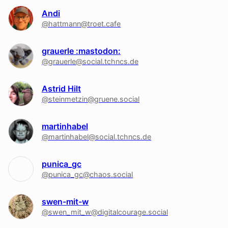
Andi
@hattmann@troet.cafe
grauerle :mastodon:
@grauerle@social.tchncs.de
Astrid Hilt
@steinmetzin@gruene.social
martinhabel
@martinhabel@social.tchncs.de
punica_gc
@punica_gc@chaos.social
swen-mit-w
@swen_mit_w@digitalcourage.social