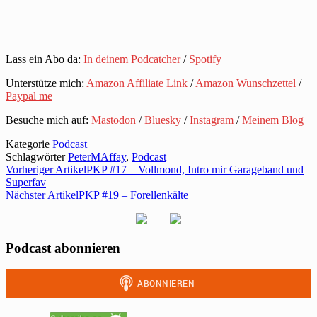
Lass ein Abo da:
In deinem Podcatcher
/
Spotify
Unterstütze mich:
Amazon Affiliate Link
/
Amazon Wunschzettel
/
Paypal me
Besuche mich auf:
Mastodon
/
Bluesky
/
Instagram
/
Meinem Blog
Kategorie
Podcast
Schlagwörter
PeterMAffay
,
Podcast
Vorheriger Artikel
PKP #17 – Vollmond, Intro mir Garageband und
Superfav
Nächster Artikel
PKP #19 – Forellenkälte
Podcast abonnieren