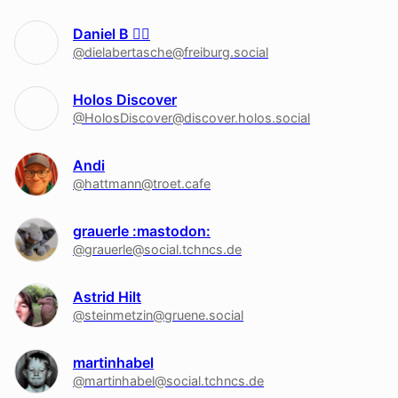
Daniel B 🏳‍🌈
@dielabertasche@freiburg.social
Holos Discover
@HolosDiscover@discover.holos.social
Andi
@hattmann@troet.cafe
grauerle :mastodon:
@grauerle@social.tchncs.de
Astrid Hilt
@steinmetzin@gruene.social
martinhabel
@martinhabel@social.tchncs.de