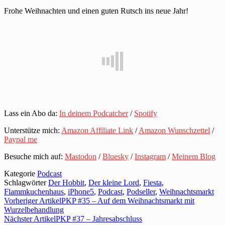
Frohe Weihnachten und einen guten Rutsch ins neue Jahr!
Lass ein Abo da:
In deinem Podcatcher
/
Spotify
Unterstütze mich:
Amazon Affiliate Link
/
Amazon Wunschzettel
/
Paypal me
Besuche mich auf:
Mastodon
/
Bluesky
/
Instagram
/
Meinem Blog
Kategorie
Podcast
Schlagwörter
Der Hobbit
,
Der kleine Lord
,
Fiesta
,
Flammkuchenhaus
,
iPhone5
,
Podcast
,
Podseller
,
Weihnachtsmarkt
Vorheriger Artikel
PKP #35 – Auf dem Weihnachtsmarkt mit
Wurzelbehandlung
Nächster Artikel
PKP #37 – Jahresabschluss