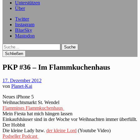
Unterstützen
Über
Twitter
Instagram
BlueSky
Mastodon
Suche
Schließen
PKP #36 – Im Flammkuchenhaus
17. Dezember 2012
von
Planet-Kai
Neues iPhone 5
Weihnachtsmarkt St. Wendel
Flammings Flammkuchenhaus
Mein Fiesta hat mich hängen lassen
Einkaufshäuser sind in der Woche vor Weihnachten immer überfüllt.
Der Hobbit
Die kleine Lady bzw.
der kleine Lord
(Youtube Video)
Podseller Podcast