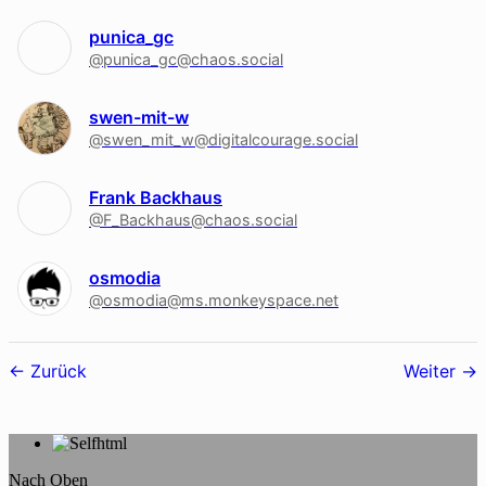
punica_gc
@punica_gc@chaos.social
swen-mit-w
@swen_mit_w@digitalcourage.social
Frank Backhaus
@F_Backhaus@chaos.social
osmodia
@osmodia@ms.monkeyspace.net
Follower-
Zurück
Weiter
Navigation
Nach Oben