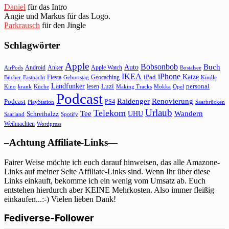
Daniel
für das Intro
Angie und Markus für das Logo.
Parkrausch
für den Jingle
Schlagwörter
Apple
Bobsonbob
Buch
Auto
Android
Anker
Apple Watch
AirPods
Bostalsee
IKEA
iPhone
Katze
Fiesta
Geocaching
iPad
Bücher
Fastnacht
Kindle
Geburtstag
Landfunker
lesen
Luzi
personal
Kino
krank
Küche
Making Tracks
Mokka
Opel
Podcast
Raidenger
Renovierung
Podcast
PS4
Saarbrücken
PlayStation
Urlaub
Telekom
Wandern
Tee
Schreihalzz
UHU
Saarland
Spotify
Weihnachten
Wordpress
–Achtung Affiliate-Links—
Fairer Weise möchte ich euch darauf hinweisen, das alle Amazone-
Links auf meiner Seite Affiliate-Links sind. Wenn Ihr über diese
Links einkauft, bekomme ich ein wenig vom Umsatz ab. Euch
entstehen hierdurch aber KEINE Mehrkosten. Also immer fleißig
einkaufen...:-) Vielen lieben Dank!
Fediverse-Follower