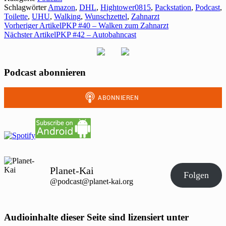
Schlagwörter
Amazon
,
DHL
,
Hightower0815
,
Packstation
,
Podcast
,
Toilette
,
UHU
,
Walking
,
Wunschzettel
,
Zahnarzt
Vorheriger Artikel
PKP #40 – Walken zum Zahnarzt
Nächster Artikel
PKP #42 – Autobahncast
Podcast abonnieren
Planet-Kai
Folgen
@podcast@planet-kai.org
Audioinhalte dieser Seite sind lizensiert unter