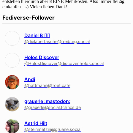
entstehen hierdurch aber KEINE Mehrkosten. Also immer fleißig
einkaufen...:-) Vielen lieben Dank!
Fediverse-Follower
Daniel B 🏳‍🌈
@dielabertasche@freiburg.social
Holos Discover
@HolosDiscover@discover.holos.social
Andi
@hattmann@troet.cafe
grauerle :mastodon:
@grauerle@social.tchncs.de
Astrid Hilt
@steinmetzin@gruene.social