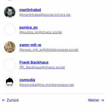
martinhabel
@martinhabel@social.tchncs.de
punica_gc
@punica_gc@chaos.social
swen-mit-w
@swen_mit_w@digitalcourage.social
Frank Backhaus
@F_Backhaus@chaos.social
osmodia
@osmodia@ms.monkeyspace.net
Follower-
Zurück
Weiter
Navigation