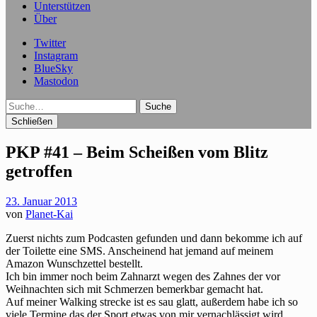
Unterstützen
Über
Twitter
Instagram
BlueSky
Mastodon
Suche
Schließen
PKP #41 – Beim Scheißen vom Blitz
getroffen
23. Januar 2013
von
Planet-Kai
Zuerst nichts zum Podcasten gefunden und dann bekomme ich auf
der Toilette eine SMS. Anscheinend hat jemand auf meinem
Amazon Wunschzettel bestellt.
Ich bin immer noch beim Zahnarzt wegen des Zahnes der vor
Weihnachten sich mit Schmerzen bemerkbar gemacht hat.
Auf meiner Walking strecke ist es sau glatt, außerdem habe ich so
viele Termine das der Sport etwas von mir vernachlässigt wird.