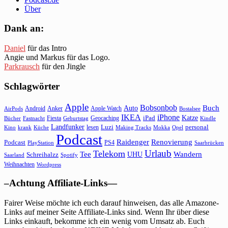
Über
Dank an:
Daniel
für das Intro
Angie und Markus für das Logo.
Parkrausch
für den Jingle
Schlagwörter
Apple
Bobsonbob
Buch
Auto
Android
Anker
Apple Watch
AirPods
Bostalsee
IKEA
iPhone
Katze
Fiesta
Geocaching
iPad
Bücher
Fastnacht
Kindle
Geburtstag
Landfunker
lesen
Luzi
personal
Kino
krank
Küche
Making Tracks
Mokka
Opel
Podcast
Raidenger
Renovierung
Podcast
PS4
Saarbrücken
PlayStation
Urlaub
Telekom
Wandern
Tee
Schreihalzz
UHU
Saarland
Spotify
Weihnachten
Wordpress
–Achtung Affiliate-Links—
Fairer Weise möchte ich euch darauf hinweisen, das alle Amazone-
Links auf meiner Seite Affiliate-Links sind. Wenn Ihr über diese
Links einkauft, bekomme ich ein wenig vom Umsatz ab. Euch