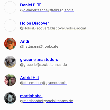
Daniel B 🏳‍🌈
@dielabertasche@freiburg.social
Holos Discover
@HolosDiscover@discover.holos.social
Andi
@hattmann@troet.cafe
grauerle :mastodon:
@grauerle@social.tchncs.de
Astrid Hilt
@steinmetzin@gruene.social
martinhabel
@martinhabel@social.tchncs.de