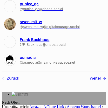
punica_gc
@punica_gc@chaos.social
swen-mit-w
@swen_mit_w@digitalcourage.social
Frank Backhaus
@F_Backhaus@chaos.social
osmodia
@osmodia@ms.monkeyspace.net
Follower-
Zurück
Weiter
Navigation
Nach Oben
Unterstütze mich:
Amazon Affiliate Link
/
Amazon Wunschzettel
/