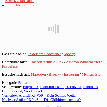
–
Benefizveranstaltung
–
Oldi Schlepper Fest
Lass ein Abo da:
In deinem Podcatcher
/
Spotify
Unterstütze mich:
Amazon Affiliate Link
/
Amazon Wunschzettel
/
Paypal me
Besuche mich auf:
Mastodon
/
Bluesky
/
Instagram
/
Meinem Blog
Kategorie
Podcast
Schlagwörter
Flughafen
,
Frankfurt Hahn
,
Hochwald
,
Landhaus
Böß
,
Podcast
,
Wochenende
Vorheriger Artikel
PKP #59 – Kein Schlips Wetter
Nächster Artikel
PKP #61 – Die Glühbirnensuche #2