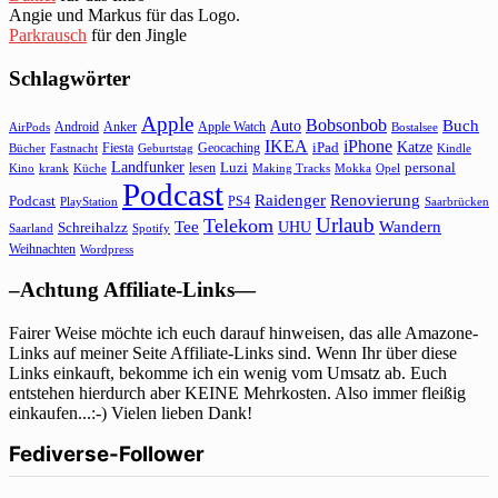
Angie und Markus für das Logo.
Parkrausch
für den Jingle
Schlagwörter
Apple
Bobsonbob
Buch
Auto
Android
Anker
Apple Watch
AirPods
Bostalsee
IKEA
iPhone
Katze
Fiesta
Geocaching
iPad
Bücher
Fastnacht
Kindle
Geburtstag
Landfunker
lesen
Luzi
personal
Kino
krank
Küche
Making Tracks
Mokka
Opel
Podcast
Raidenger
Renovierung
Podcast
PS4
Saarbrücken
PlayStation
Urlaub
Telekom
Wandern
Tee
Schreihalzz
UHU
Saarland
Spotify
Weihnachten
Wordpress
–Achtung Affiliate-Links—
Fairer Weise möchte ich euch darauf hinweisen, das alle Amazone-
Links auf meiner Seite Affiliate-Links sind. Wenn Ihr über diese
Links einkauft, bekomme ich ein wenig vom Umsatz ab. Euch
entstehen hierdurch aber KEINE Mehrkosten. Also immer fleißig
einkaufen...:-) Vielen lieben Dank!
Fediverse-Follower