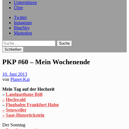
Unterstützen
Über
Twitter
Instagram
BlueSky
Mastodon
Suche
Schließen
PKP #60 – Mein Wochenende
10. Juni 2013
von
Planet-Kai
Mein Tag auf der Hochzeit
–
Landgasthaus Böß
–
Hochwald
–
Flughafen Frankfurt Hahn
–
Sensweiler
–
Saar-Hunsrücksteig
Der Sonntag