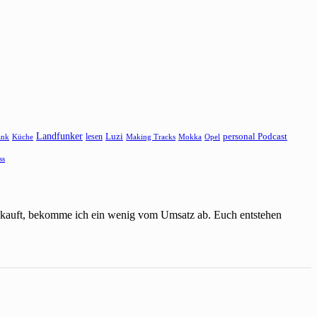
Landfunker
lesen
Luzi
personal Podcast
ank
Küche
Making Tracks
Mokka
Opel
ss
einkauft, bekomme ich ein wenig vom Umsatz ab. Euch entstehen