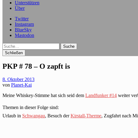
Unterstützen
Über
Twitter
Instagram
BlueSky
Mastodon
Suche
Schließen
PKP # 78 – O zapft is
8. Oktober 2013
von
Planet-Kai
Meine Whiskey-Stimme hat sich seid dem
Landfunker #14
weiter ver
Themen in dieser Folge sind:
Urlaub in
Schwangau
, Besuch der
Kirstall-Therme
, Zugfahrt nach 