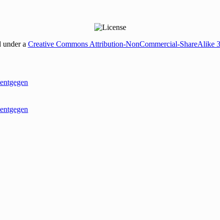
d under a
Creative Commons Attribution-NonCommercial-ShareAlike 
entgegen
entgegen