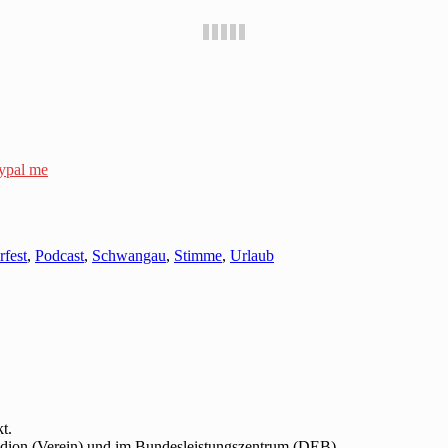
ypal me
rfest
,
Podcast
,
Schwangau
,
Stimme
,
Urlaub
t.
adion (Verein) und im Bundesleistungszentrum (DEB).