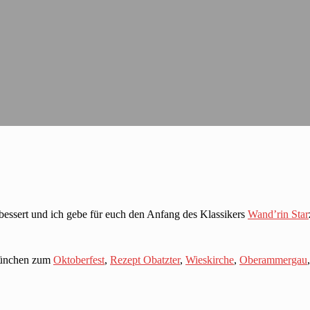
bessert und ich gebe für euch den Anfang des Klassikers
Wand’rin Star
München zum
Oktoberfest
,
Rezept Obatzter
,
Wieskirche
,
Oberammergau
,