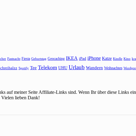
IKEA
iPhone
Katze
Fiesta
Geocaching
iPad
cher
Fastnacht
Kindle
Kino
kr
Geburtstag
Urlaub
Telekom
Wandern
Tee
chreihalzz
UHU
Weihnachten
Spotify
Wordpre
ks auf meiner Seite Affiliate-Links sind. Wenn Ihr über diese Links 
 Vielen lieben Dank!