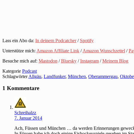
Lass ein Abo da:
In deinem Podcatcher
/
Spotify
Unterstütze mich:
Amazon Affiliate Link
/
Amazon Wunschzettel
/
Pa
Besuche mich auf:
Mastodon
/
Bluesky
/
Instagram
/
Meinem Blog
Kategorie
Podcast
Schlagwörter
Allgäu
,
Landfunker
,
München
,
Oberammergau
,
Oktobe
1 Kommentare
Schreihalzz
7. Januar 2014
Ach, Füssen und München … da werden Erinnerungen geweck
In Füssen habe ich doch einige Eishockeyspiele gesehen im St