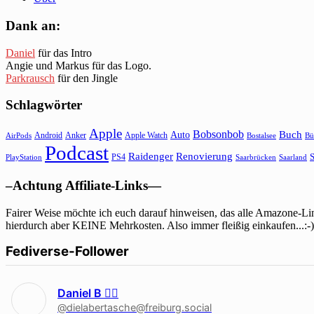
Dank an:
Daniel
für das Intro
Angie und Markus für das Logo.
Parkrausch
für den Jingle
Schlagwörter
Apple
Bobsonbob
Buch
Auto
Android
Anker
Apple Watch
AirPods
Bostalsee
Bü
Podcast
Raidenger
Renovierung
S
PS4
Saarbrücken
Saarland
PlayStation
–Achtung Affiliate-Links—
Fairer Weise möchte ich euch darauf hinweisen, das alle Amazone-Lin
hierdurch aber KEINE Mehrkosten. Also immer fleißig einkaufen...:-)
Fediverse-Follower
Daniel B 🏳‍🌈
@dielabertasche@freiburg.social