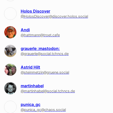
Holos Discover
@HolosDiscover@discover.holos.social
Andi
@hattmann@troet.cafe
grauerle :mastodon:
@grauerle@social.tchncs.de
Astrid Hilt
@steinmetzin@gruene.social
martinhabel
@martinhabel@social.tchncs.de
punica_gc
@punica_gc@chaos.social