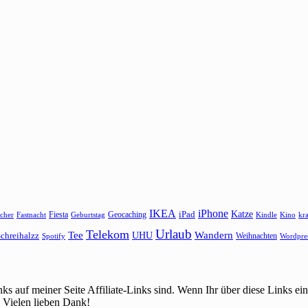
IKEA
iPhone
Katze
Fiesta
Geocaching
iPad
cher
Fastnacht
Kindle
Kino
kr
Geburtstag
Urlaub
Telekom
Wandern
Tee
chreihalzz
UHU
Weihnachten
Spotify
Wordpre
ks auf meiner Seite Affiliate-Links sind. Wenn Ihr über diese Links 
 Vielen lieben Dank!