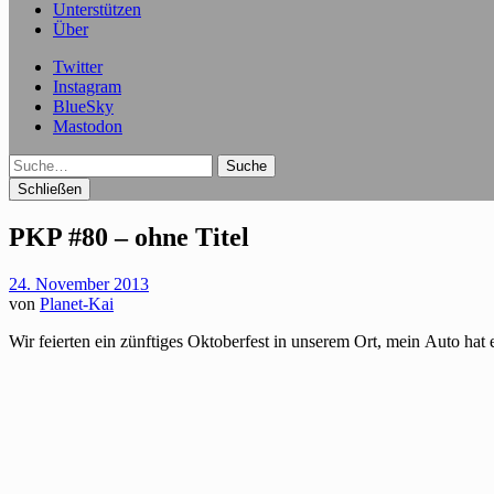
Unterstützen
Über
Twitter
Instagram
BlueSky
Mastodon
Suche
Schließen
PKP #80 – ohne Titel
24. November 2013
von
Planet-Kai
Wir feierten ein zünftiges Oktoberfest in unserem Ort, mein Auto hat e