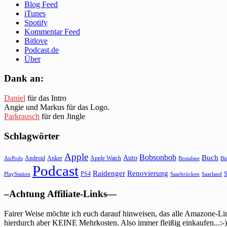
Blog Feed
iTunes
Spotify
Kommentar Feed
Bitlove
Podcast.de
Über
Dank an:
Daniel
für das Intro
Angie und Markus für das Logo.
Parkrausch
für den Jingle
Schlagwörter
Apple
Bobsonbob
Buch
Auto
Android
Anker
Apple Watch
AirPods
Bostalsee
Bü
Podcast
Raidenger
Renovierung
S
PS4
Saarbrücken
Saarland
PlayStation
–Achtung Affiliate-Links—
Fairer Weise möchte ich euch darauf hinweisen, das alle Amazone-Lin
hierdurch aber KEINE Mehrkosten. Also immer fleißig einkaufen...:-)