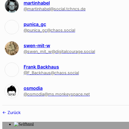
martinhabel
@martinhabel@social.tchncs.de
punica_gc
@punica_gc@chaos.social
swen-mit-w
@swen_mit_w@digitalcourage.social
Frank Backhaus
@F_Backhaus@chaos.social
osmodia
@osmodia@ms.monkeyspace.net
Follower-
Zurück
Navigation