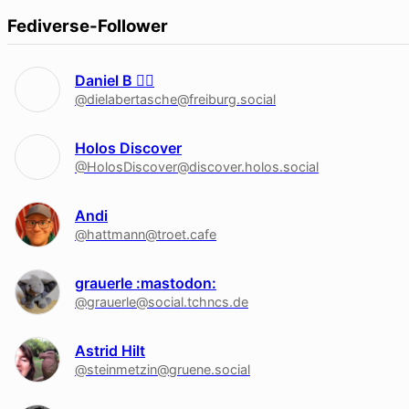
Fediverse-Follower
Daniel B 🏳‍🌈
@dielabertasche@freiburg.social
Holos Discover
@HolosDiscover@discover.holos.social
Andi
@hattmann@troet.cafe
grauerle :mastodon:
@grauerle@social.tchncs.de
Astrid Hilt
@steinmetzin@gruene.social