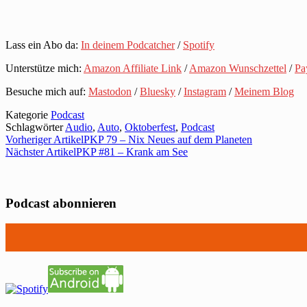
Lass ein Abo da:
In deinem Podcatcher
/
Spotify
Unterstütze mich:
Amazon Affiliate Link
/
Amazon Wunschzettel
/
Pa
Besuche mich auf:
Mastodon
/
Bluesky
/
Instagram
/
Meinem Blog
Kategorie
Podcast
Schlagwörter
Audio
,
Auto
,
Oktoberfest
,
Podcast
Vorheriger Artikel
PKP 79 – Nix Neues auf dem Planeten
Nächster Artikel
PKP #81 – Krank am See
Podcast abonnieren