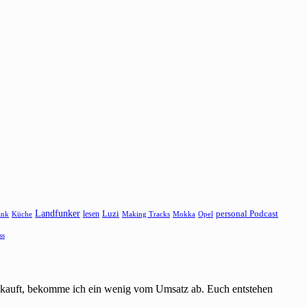
Landfunker
lesen
Luzi
personal Podcast
ank
Küche
Making Tracks
Mokka
Opel
ss
einkauft, bekomme ich ein wenig vom Umsatz ab. Euch entstehen