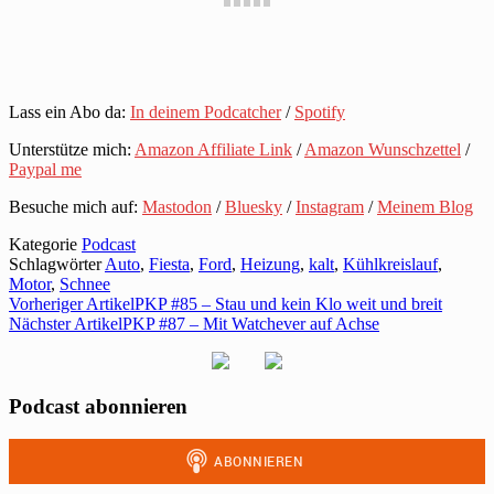
Lass ein Abo da:
In deinem Podcatcher
/
Spotify
Unterstütze mich:
Amazon Affiliate Link
/
Amazon Wunschzettel
/
Paypal me
Besuche mich auf:
Mastodon
/
Bluesky
/
Instagram
/
Meinem Blog
Kategorie
Podcast
Schlagwörter
Auto
,
Fiesta
,
Ford
,
Heizung
,
kalt
,
Kühlkreislauf
,
Motor
,
Schnee
Vorheriger Artikel
PKP #85 – Stau und kein Klo weit und breit
Nächster Artikel
PKP #87 – Mit Watchever auf Achse
Podcast abonnieren