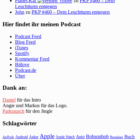
Planet-Kai
zu
PKP #460 – Dem
Leuchtturm entgegen
John
zu
PKP #460 – Dem Leuchtturm entgegen
Hier findet ihr meinen Podcast
Podcast Feed
Blog Feed
iTunes
Spotify
Kommentar Feed
Bitlove
Podcast.de
Über
Dank an:
Daniel
für das Intro
Angie und Markus für das Logo.
Parkrausch
für den Jingle
Schlagwörter
Apple
Bobsonbob
Buch
Auto
Android
Anker
Apple Watch
AirPods
Bostalsee