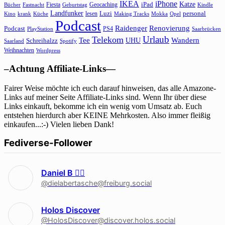
IKEA
iPhone
Katze
Fiesta
Geocaching
iPad
Bücher
Fastnacht
Kindle
Geburtstag
Landfunker
lesen
Luzi
personal
Kino
krank
Küche
Making Tracks
Mokka
Opel
Podcast
Raidenger
Renovierung
Podcast
PS4
Saarbrücken
PlayStation
Urlaub
Telekom
Wandern
Tee
Schreihalzz
UHU
Saarland
Spotify
Weihnachten
Wordpress
–Achtung Affiliate-Links—
Fairer Weise möchte ich euch darauf hinweisen, das alle Amazone-
Links auf meiner Seite Affiliate-Links sind. Wenn Ihr über diese
Links einkauft, bekomme ich ein wenig vom Umsatz ab. Euch
entstehen hierdurch aber KEINE Mehrkosten. Also immer fleißig
einkaufen...:-) Vielen lieben Dank!
Fediverse-Follower
Daniel B 🏳‍🌈
@dielabertasche@freiburg.social
Holos Discover
@HolosDiscover@discover.holos.social