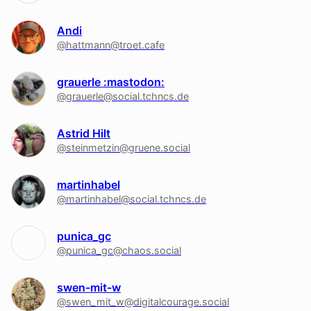
Andi
@hattmann@troet.cafe
grauerle :mastodon:
@grauerle@social.tchncs.de
Astrid Hilt
@steinmetzin@gruene.social
martinhabel
@martinhabel@social.tchncs.de
punica_gc
@punica_gc@chaos.social
swen-mit-w
@swen_mit_w@digitalcourage.social