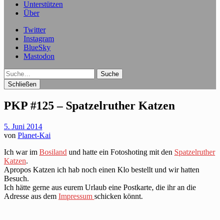
Unterstützen
Über
Twitter
Instagram
BlueSky
Mastodon
Suche
Schließen
PKP #125 – Spatzelruther Katzen
5. Juni 2014
von
Planet-Kai
Ich war im
Bosiland
und hatte ein Fotoshoting mit den
Spatzelruther
Katzen
.
Apropos Katzen ich hab noch einen Klo bestellt und wir hatten
Besuch.
Ich hätte gerne aus eurem Urlaub eine Postkarte, die ihr an die
Adresse aus dem
Impressum
schicken könnt.