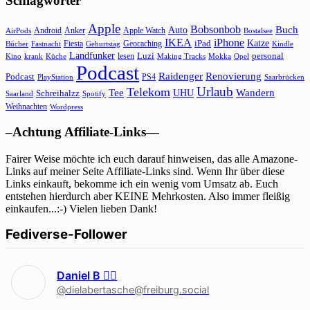
Schlagwörter
Apple
Bobsonbob
Buch
Auto
Android
Anker
Apple Watch
AirPods
Bostalsee
IKEA
iPhone
Katze
Fiesta
Geocaching
iPad
Bücher
Fastnacht
Kindle
Geburtstag
Landfunker
lesen
Luzi
personal
Kino
krank
Küche
Making Tracks
Mokka
Opel
Podcast
Raidenger
Renovierung
Podcast
PS4
Saarbrücken
PlayStation
Urlaub
Telekom
Wandern
Tee
Schreihalzz
UHU
Saarland
Spotify
Weihnachten
Wordpress
–Achtung Affiliate-Links—
Fairer Weise möchte ich euch darauf hinweisen, das alle Amazone-
Links auf meiner Seite Affiliate-Links sind. Wenn Ihr über diese
Links einkauft, bekomme ich ein wenig vom Umsatz ab. Euch
entstehen hierdurch aber KEINE Mehrkosten. Also immer fleißig
einkaufen...:-) Vielen lieben Dank!
Fediverse-Follower
Daniel B 🏳‍🌈
@dielabertasche@freiburg.social