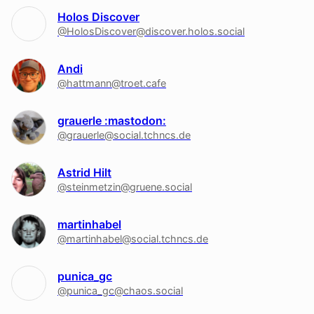
Holos Discover
@HolosDiscover@discover.holos.social
Andi
@hattmann@troet.cafe
grauerle :mastodon:
@grauerle@social.tchncs.de
Astrid Hilt
@steinmetzin@gruene.social
martinhabel
@martinhabel@social.tchncs.de
punica_gc
@punica_gc@chaos.social