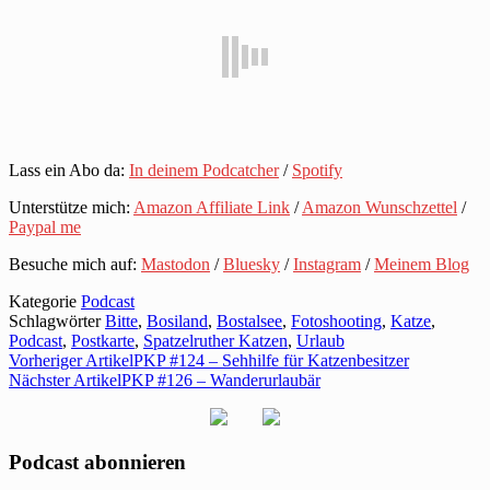
Lass ein Abo da:
In deinem Podcatcher
/
Spotify
Unterstütze mich:
Amazon Affiliate Link
/
Amazon Wunschzettel
/
Paypal me
Besuche mich auf:
Mastodon
/
Bluesky
/
Instagram
/
Meinem Blog
Kategorie
Podcast
Schlagwörter
Bitte
,
Bosiland
,
Bostalsee
,
Fotoshooting
,
Katze
,
Podcast
,
Postkarte
,
Spatzelruther Katzen
,
Urlaub
Vorheriger Artikel
PKP #124 – Sehhilfe für Katzenbesitzer
Nächster Artikel
PKP #126 – Wanderurlaubär
Podcast abonnieren