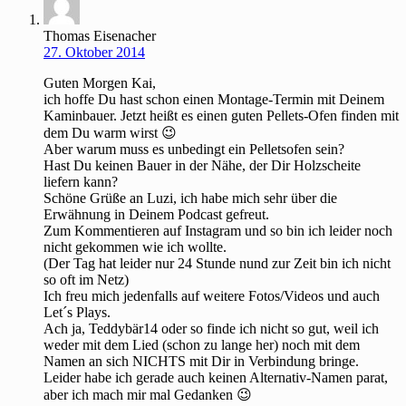
Thomas Eisenacher
27. Oktober 2014
Guten Morgen Kai,
ich hoffe Du hast schon einen Montage-Termin mit Deinem
Kaminbauer. Jetzt heißt es einen guten Pellets-Ofen finden mit
dem Du warm wirst 😉
Aber warum muss es unbedingt ein Pelletsofen sein?
Hast Du keinen Bauer in der Nähe, der Dir Holzscheite
liefern kann?
Schöne Grüße an Luzi, ich habe mich sehr über die
Erwähnung in Deinem Podcast gefreut.
Zum Kommentieren auf Instagram und so bin ich leider noch
nicht gekommen wie ich wollte.
(Der Tag hat leider nur 24 Stunde nund zur Zeit bin ich nicht
so oft im Netz)
Ich freu mich jedenfalls auf weitere Fotos/Videos und auch
Let´s Plays.
Ach ja, Teddybär14 oder so finde ich nicht so gut, weil ich
weder mit dem Lied (schon zu lange her) noch mit dem
Namen an sich NICHTS mit Dir in Verbindung bringe.
Leider habe ich gerade auch keinen Alternativ-Namen parat,
aber ich mach mir mal Gedanken 😉