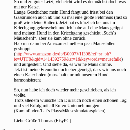
So und zu guter Letzt, vielleicht wird es demnächst doch was
mit ner Katze.
Lange Geschichte: mein Hund fängt und frisst bei den
Gassirunden auch ab und zu mal eine große Feldmaus (fast so
groß wie kleine Ratten). Jetzt hat es kürzlich bei uns im
Kriechgang gekruschelt und ich habe auf eine Maus getippt
und meinen Hund in den Kriechgang geschickt „Such´s
Mäuschen!“, aber sie kam ohne zurück.
Hab mir dann bei Amazon schnell ein paar Mausefallen
geshoppt
(
http://www.amazon.de/dp/B0007VH398/ref=sr_ph?
ie=UTF8&qid=1414392759&sr=1&keywords=mausefalle
)
und aufgestellt. Und siehe da, es war ne Maus drinne.
Jetzt ist meine Freundin doch eher geneigt, dass wir uns noch
einen Kater holen (muss halt nur mit unserem Hund
harmonisieren)
So, nun habe ich doch wieder mehr geschrieben, als ich
wollte.
Trotz alledem wünsche ich Dir/Euch noch einen schönen Tag
und viel Erfolg mit all Euren Unternehmungen
(Kaminfinden/Lat´s Plays/Mäusesimulatorspielen)
Liebe Grüße Thomas (EisyPC)