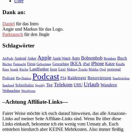
Über
Dank an:
Daniel
für das Intro
Angie und Markus für das Logo.
Parkrausch
für den Jingle
Schlagwörter
Apple
Bobsonbob
Buch
Auto
Android
Anker
Apple Watch
AirPods
Bostalsee
IKEA
iPhone
Katze
Fiesta
Geocaching
iPad
Bücher
Fastnacht
Kindle
Geburtstag
Landfunker
lesen
Luzi
personal
Kino
krank
Küche
Making Tracks
Mokka
Opel
Podcast
Raidenger
Renovierung
Podcast
PS4
Saarbrücken
PlayStation
Urlaub
Telekom
Wandern
Tee
Schreihalzz
UHU
Saarland
Spotify
Weihnachten
Wordpress
–Achtung Affiliate-Links—
Fairer Weise möchte ich euch darauf hinweisen, das alle Amazone-
Links auf meiner Seite Affiliate-Links sind. Wenn Ihr über diese
Links einkauft, bekomme ich ein wenig vom Umsatz ab. Euch
entstehen hierdurch aber KEINE Mehrkosten. Also immer fleißig