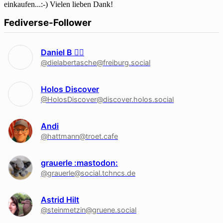
einkaufen...:-) Vielen lieben Dank!
Fediverse-Follower
Daniel B 🏳‍🌈
@dielabertasche@freiburg.social
Holos Discover
@HolosDiscover@discover.holos.social
Andi
@hattmann@troet.cafe
grauerle :mastodon:
@grauerle@social.tchncs.de
Astrid Hilt
@steinmetzin@gruene.social