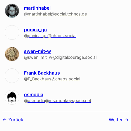
martinhabel
@martinhabel@social.tchncs.de
punica_gc
@punica_gc@chaos.social
swen-mit-w
@swen_mit_w@digitalcourage.social
Frank Backhaus
@F_Backhaus@chaos.social
osmodia
@osmodia@ms.monkeyspace.net
Follower-
Zurück
Weiter
Navigation