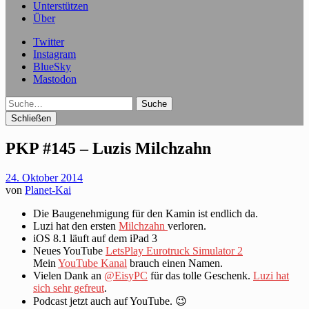
Unterstützen
Über
Twitter
Instagram
BlueSky
Mastodon
Suche
Schließen
PKP #145 – Luzis Milchzahn
24. Oktober 2014
von
Planet-Kai
Die Baugenehmigung für den Kamin ist endlich da.
Luzi hat den ersten
Milchzahn
verloren.
iOS 8.1 läuft auf dem iPad 3
Neues YouTube
LetsPlay Eurotruck Simulator 2
Mein
YouTube Kanal
brauch einen Namen.
Vielen Dank an
@EisyPC
für das tolle Geschenk.
Luzi hat
sich sehr gefreut
.
Podcast jetzt auch auf YouTube. 😉