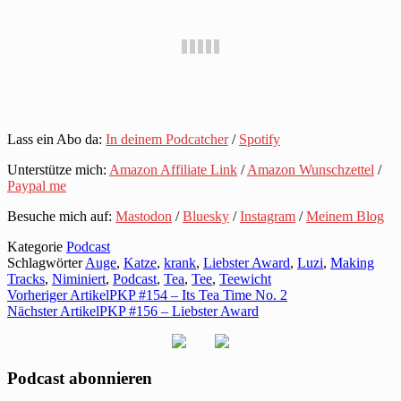
Lass ein Abo da:
In deinem Podcatcher
/
Spotify
Unterstütze mich:
Amazon Affiliate Link
/
Amazon Wunschzettel
/
Paypal me
Besuche mich auf:
Mastodon
/
Bluesky
/
Instagram
/
Meinem Blog
Kategorie
Podcast
Schlagwörter
Auge
,
Katze
,
krank
,
Liebster Award
,
Luzi
,
Making
Tracks
,
Niminiert
,
Podcast
,
Tea
,
Tee
,
Teewicht
Vorheriger Artikel
PKP #154 – Its Tea Time No. 2
Nächster Artikel
PKP #156 – Liebster Award
Podcast abonnieren