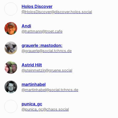
Holos Discover
@HolosDiscover@discover.holos.social
Andi
@hattmann@troet.cafe
grauerle :mastodon:
@grauerle@social.tchncs.de
Astrid Hilt
@steinmetzin@gruene.social
martinhabel
@martinhabel@social.tchncs.de
punica_gc
@punica_gc@chaos.social