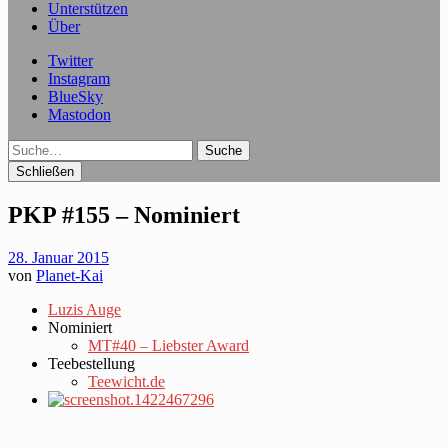
Unterstützen
Über
Twitter
Instagram
BlueSky
Mastodon
Suche
Schließen
PKP #155 – Nominiert
28. Januar 2015
von
Planet-Kai
Luzis Auge
Nominiert
MT#40 – Liebster Award
Teebestellung
Teewicht.de