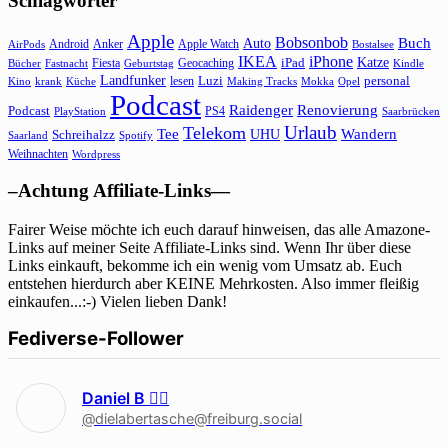
Schlagwörter
Apple
Bobsonbob
Buch
Auto
Android
Anker
Apple Watch
AirPods
Bostalsee
IKEA
iPhone
Katze
Fiesta
Geocaching
iPad
Bücher
Fastnacht
Kindle
Geburtstag
Landfunker
lesen
Luzi
personal
Kino
krank
Küche
Making Tracks
Mokka
Opel
Podcast
Raidenger
Renovierung
Podcast
PS4
Saarbrücken
PlayStation
Urlaub
Telekom
Wandern
Tee
Schreihalzz
UHU
Saarland
Spotify
Weihnachten
Wordpress
–Achtung Affiliate-Links—
Fairer Weise möchte ich euch darauf hinweisen, das alle Amazone-
Links auf meiner Seite Affiliate-Links sind. Wenn Ihr über diese
Links einkauft, bekomme ich ein wenig vom Umsatz ab. Euch
entstehen hierdurch aber KEINE Mehrkosten. Also immer fleißig
einkaufen...:-) Vielen lieben Dank!
Fediverse-Follower
Daniel B 🏳‍🌈
@dielabertasche@freiburg.social