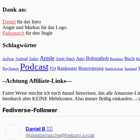
Dank an:
Daniel
für das Intro
Angie und Markus für das Logo.
Parkrausch
für den Jingle
Schlagwörter
Apple
Bobsonbob
Buch
Auto
Android
Anker
Apple Watch
AirPods
Bostalsee
Bü
Podcast
Raidenger
Renovierung
S
PS4
Saarbrücken
Saarland
PlayStation
–Achtung Affiliate-Links—
Fairer Weise möchte ich euch darauf hinweisen, das alle Amazone-Lin
hierdurch aber KEINE Mehrkosten. Also immer fleißig einkaufen...:-)
Fediverse-Follower
Daniel B 🏳‍🌈
@dielabertasche@freiburg.social