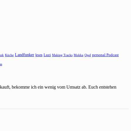
Landfunker
lesen
Luzi
personal Podcast
ank
Küche
Making Tracks
Mokka
Opel
ss
einkauft, bekomme ich ein wenig vom Umsatz ab. Euch entstehen