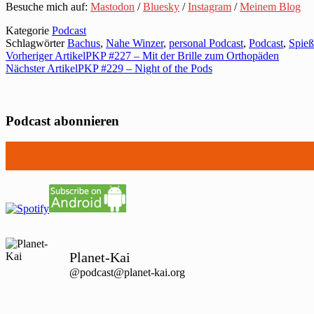
Besuche mich auf:
Mastodon
/
Bluesky
/
Instagram
/
Meinem Blog
Kategorie
Podcast
Schlagwörter
Bachus
,
Nahe Winzer
,
personal Podcast
,
Podcast
,
Spieß
Vorheriger Artikel
PKP #227 – Mit der Brille zum Orthopäden
Nächster Artikel
PKP #229 – Night of the Pods
Podcast abonnieren
Planet-Kai
@podcast@planet-kai.org