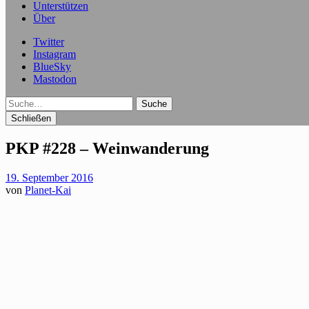
Unterstützen
Über
Twitter
Instagram
BlueSky
Mastodon
Suche
Schließen
PKP #228 – Weinwanderung
19. September 2016
von
Planet-Kai