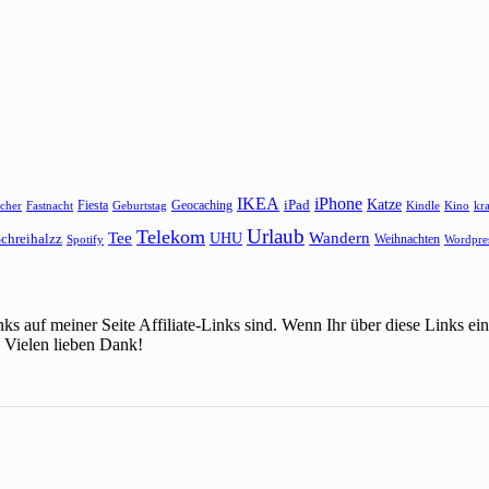
IKEA
iPhone
Katze
Fiesta
Geocaching
iPad
cher
Fastnacht
Kindle
Kino
kr
Geburtstag
Urlaub
Telekom
Wandern
Tee
chreihalzz
UHU
Weihnachten
Spotify
Wordpre
ks auf meiner Seite Affiliate-Links sind. Wenn Ihr über diese Links 
 Vielen lieben Dank!