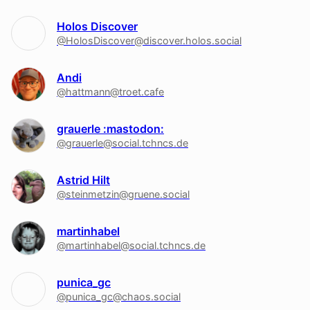
Holos Discover
@HolosDiscover@discover.holos.social
Andi
@hattmann@troet.cafe
grauerle :mastodon:
@grauerle@social.tchncs.de
Astrid Hilt
@steinmetzin@gruene.social
martinhabel
@martinhabel@social.tchncs.de
punica_gc
@punica_gc@chaos.social