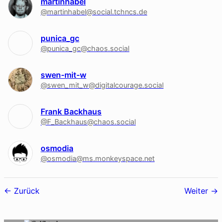
martinhabel
@martinhabel@social.tchncs.de
punica_gc
@punica_gc@chaos.social
swen-mit-w
@swen_mit_w@digitalcourage.social
Frank Backhaus
@F_Backhaus@chaos.social
osmodia
@osmodia@ms.monkeyspace.net
Follower-
Zurück
Weiter
Navigation