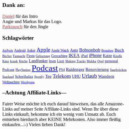
Dank an:
Daniel
für das Intro
Angie und Markus für das Logo.
Parkrausch
für den Jingle
Schlagwörter
Apple
Bobsonbob
Buch
Auto
Android
Anker
Apple Watch
AirPods
Bostalsee
IKEA
iPhone
Katze
Fiesta
Geocaching
iPad
Bücher
Fastnacht
Kindle
Geburtstag
Landfunker
lesen
Luzi
personal
Kino
krank
Küche
Making Tracks
Mokka
Opel
Podcast
Raidenger
Renovierung
Podcast
PS4
Saarbrücken
PlayStation
Urlaub
Telekom
Wandern
Tee
Schreihalzz
UHU
Saarland
Spotify
Weihnachten
Wordpress
–Achtung Affiliate-Links—
Fairer Weise möchte ich euch darauf hinweisen, das alle Amazone-
Links auf meiner Seite Affiliate-Links sind. Wenn Ihr über diese
Links einkauft, bekomme ich ein wenig vom Umsatz ab. Euch
entstehen hierdurch aber KEINE Mehrkosten. Also immer fleißig
einkaufen...:-) Vielen lieben Dank!