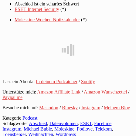
Abschied ist ein scharfes Schwert
ESET Internet Security
(*)
Moleskine Wochen Notizkalender
(*)
Lass ein Abo da:
In deinem Podcatcher
/
Spotify
Unterstütze mich:
Amazon Affiliate Link
/
Amazon Wunschzettel
/
Paypal me
Besuche mich auf:
Mastodon
/
Bluesky
/
Instagram
/
Meinem Blog
Kategorie
Podcast
Schlagwörter
Abschied
,
Datenvolumen
,
ESET
,
Facetime
,
Instagram
,
Michael Buble
,
Moleskine
,
Podlove
,
Telekom
,
Toensberger
,
Weihnachten
,
Wordpress