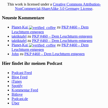
This work is licensed under a
Creative Commons Attribution-
NonCommercial-ShareAlike 3.0 Germany License
.
Neueste Kommentare
Planet-Kai
zu
PKP #460 – Dem
Leuchtturm entgegen
taktiktafel
zu
PKP #460 – Dem Leuchtturm entgegen
taktiktafel
zu
PKP #460 – Dem Leuchtturm entgegen
Planet-Kai
zu
PKP #460 – Dem
Leuchtturm entgegen
John
zu
PKP #460 – Dem Leuchtturm entgegen
Hier findet ihr meinen Podcast
Podcast Feed
Blog Feed
iTunes
Spotify
Kommentar Feed
Bitlove
Podcast.de
Über