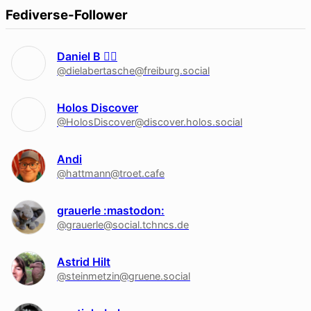
Fediverse-Follower
Daniel B 🏳‍🌈
@dielabertasche@freiburg.social
Holos Discover
@HolosDiscover@discover.holos.social
Andi
@hattmann@troet.cafe
grauerle :mastodon:
@grauerle@social.tchncs.de
Astrid Hilt
@steinmetzin@gruene.social