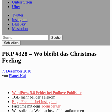
Unterstützen
Über
Twitter
Instagram
BlueSky
Mastodon
Suche
Schließen
PKP #328 – Wo bleibt das Christmas
Feeling
7. Dezember 2018
von
Planet-Kai
WordPress 5.0 Fehler bei Podlove Publisher
1GB mehr bei der Telekom
Enge Freunde bei Instagram
Facetime mit dem
Toensberger
Wie sollen da Weihnachtsgefühle aufkommen