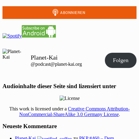
Planet-Kai
Folgen
@podcast@planet-kai.org
Audioinhalte dieser Seite sind lizensiert unter
This work is licensed under a
Creative Commons Attribution-
NonCommercial-ShareAlike 3.0 Germany License
.
Neueste Kommentare
Planet-Kai
zu
PKP #460 – Dem