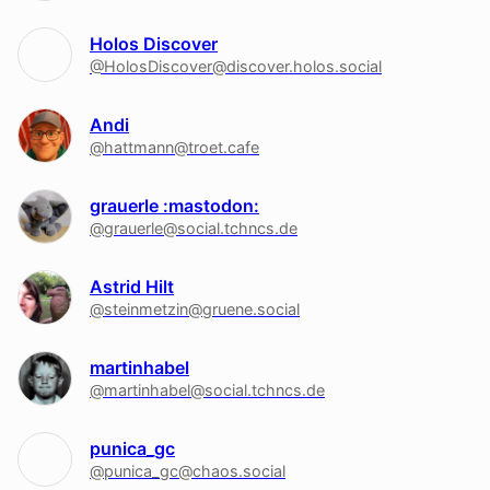
Holos Discover
@HolosDiscover@discover.holos.social
Andi
@hattmann@troet.cafe
grauerle :mastodon:
@grauerle@social.tchncs.de
Astrid Hilt
@steinmetzin@gruene.social
martinhabel
@martinhabel@social.tchncs.de
punica_gc
@punica_gc@chaos.social