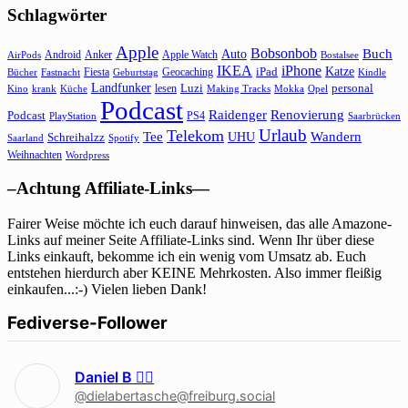
Schlagwörter
Apple
Bobsonbob
Buch
Auto
Android
Anker
Apple Watch
AirPods
Bostalsee
IKEA
iPhone
Katze
Fiesta
Geocaching
iPad
Bücher
Fastnacht
Kindle
Geburtstag
Landfunker
lesen
Luzi
personal
Kino
krank
Küche
Making Tracks
Mokka
Opel
Podcast
Raidenger
Renovierung
Podcast
PS4
Saarbrücken
PlayStation
Urlaub
Telekom
Wandern
Tee
Schreihalzz
UHU
Saarland
Spotify
Weihnachten
Wordpress
–Achtung Affiliate-Links—
Fairer Weise möchte ich euch darauf hinweisen, das alle Amazone-
Links auf meiner Seite Affiliate-Links sind. Wenn Ihr über diese
Links einkauft, bekomme ich ein wenig vom Umsatz ab. Euch
entstehen hierdurch aber KEINE Mehrkosten. Also immer fleißig
einkaufen...:-) Vielen lieben Dank!
Fediverse-Follower
Daniel B 🏳‍🌈
@dielabertasche@freiburg.social