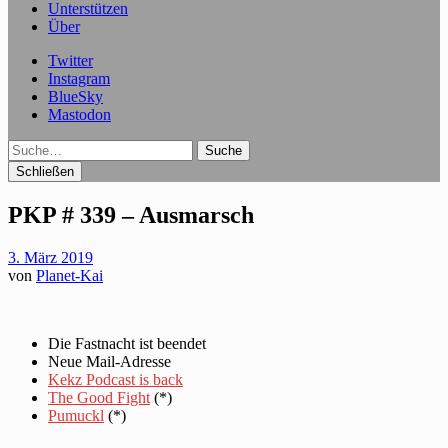
Unterstützen
Über
Twitter
Instagram
BlueSky
Mastodon
Suche
Schließen
PKP # 339 – Ausmarsch
3. März 2019
von
Planet-Kai
Die Fastnacht ist beendet
Neue Mail-Adresse
Kekz Podcast is back
The Good Fight
(*)
Pumuckl
(*)