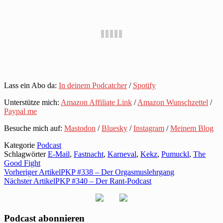
Lass ein Abo da:
In deinem Podcatcher
/
Spotify
Unterstütze mich:
Amazon Affiliate Link
/
Amazon Wunschzettel
/
Paypal me
Besuche mich auf:
Mastodon
/
Bluesky
/
Instagram
/
Meinem Blog
Kategorie
Podcast
Schlagwörter
E-Mail
,
Fastnacht
,
Karneval
,
Kekz
,
Pumuckl
,
The
Good Fight
Vorheriger Artikel
PKP #338 – Der Orgasmuslehrgang
Nächster Artikel
PKP #340 – Der Rant-Podcast
Podcast abonnieren