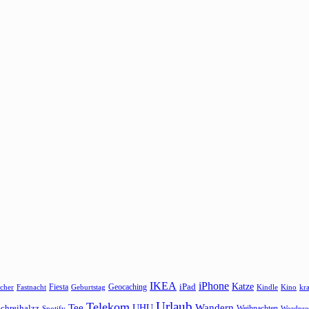
IKEA
iPhone
Katze
Fiesta
Geocaching
iPad
cher
Fastnacht
Kindle
Kino
kr
Geburtstag
Urlaub
Telekom
Wandern
Tee
chreihalzz
UHU
Weihnachten
Spotify
Wordpre