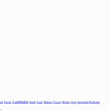
Landfunker
lesen
Luzi
personal Podcast
ank
Küche
Making Tracks
Mokka
Opel
ss