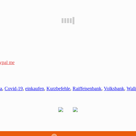
ypal me
a
,
Covid-19
,
einkaufen
,
Kurzbefehle
,
Raiffeisenbank
,
Volksbank
,
Wall