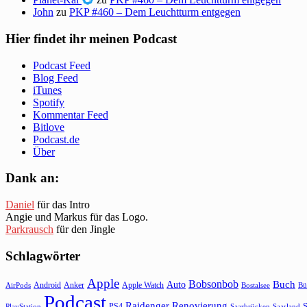
John
zu
PKP #460 – Dem Leuchtturm entgegen
Hier findet ihr meinen Podcast
Podcast Feed
Blog Feed
iTunes
Spotify
Kommentar Feed
Bitlove
Podcast.de
Über
Dank an:
Daniel
für das Intro
Angie und Markus für das Logo.
Parkrausch
für den Jingle
Schlagwörter
Apple
Bobsonbob
Buch
Auto
Android
Anker
Apple Watch
AirPods
Bostalsee
Bü
Podcast
Raidenger
Renovierung
S
PS4
Saarbrücken
Saarland
PlayStation