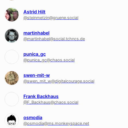
Astrid Hilt
@steinmetzin@gruene.social
martinhabel
@martinhabel@social.tchncs.de
punica_gc
@punica_gc@chaos.social
swen-mit-w
@swen_mit_w@digitalcourage.social
Frank Backhaus
@F_Backhaus@chaos.social
osmodia
@osmodia@ms.monkeyspace.net