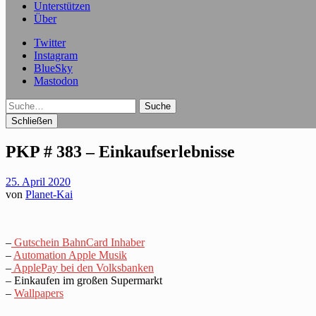
Unterstützen
Über
Twitter
Instagram
BlueSky
Mastodon
Suche
Schließen
PKP # 383 – Einkaufserlebnisse
25. April 2020
von
Planet-Kai
–
Gutschein BahnCard Inhaber
–
Automation Apple Musik
–
ApplePay bei den Volksbanken
– Einkaufen im großen Supermarkt
–
Wallpapers