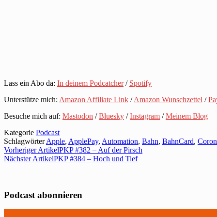
Lass ein Abo da:
In deinem Podcatcher
/
Spotify
Unterstütze mich:
Amazon Affiliate Link
/
Amazon Wunschzettel
/
Pa
Besuche mich auf:
Mastodon
/
Bluesky
/
Instagram
/
Meinem Blog
Kategorie
Podcast
Schlagwörter
Apple
,
ApplePay
,
Automation
,
Bahn
,
BahnCard
,
Coron
Vorheriger Artikel
PKP #382 – Auf der Pirsch
Nächster Artikel
PKP #384 – Hoch und Tief
Podcast abonnieren