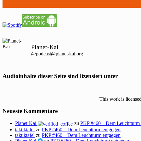
Planet-Kai
@podcast@planet-kai.org
Audioinhalte dieser Seite sind lizensiert unter
This work is license
Neueste Kommentare
Planet-Kai
zu
PKP #460 – Dem Leuchtturm 
taktiktafel
zu
PKP #460 – Dem Leuchtturm entgegen
taktiktafel
zu
PKP #460 – Dem Leuchtturm entgegen
Planet-Kai
zu
PKP #460 – Dem Leuchtturm entgegen