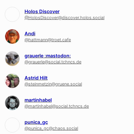
Holos Discover
@HolosDiscover@discover.holos.social
Andi
@hattmann@troet.cafe
grauerle :mastodon:
@grauerle@social.tchncs.de
Astrid Hilt
@steinmetzin@gruene.social
martinhabel
@martinhabel@social.tchncs.de
punica_gc
@punica_gc@chaos.social