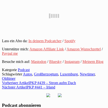
Lass ein Abo da:
In deinem Podcatcher
/
Spotify
Unterstütze mich:
Amazon Affiliate Link
/
Amazon Wunschzettel
/
Paypal me
Besuche mich auf:
Mastodon
/
Bluesky
/
Instagram
/
Meinem Blog
Kategorie
Podcast
Schlagwörter
Autos
,
Großherzogtum
,
Luxemburg
,
Newtimer
,
Oldtimer
Vorheriger Artikel
PKP #439 – Strom aufm Dach
Nächster Artikel
PKP #441 – Irland
Podcast abonnieren