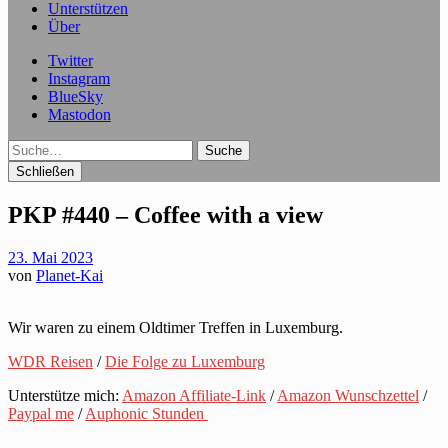
Unterstützen
Über
Twitter
Instagram
BlueSky
Mastodon
Suche
Schließen
PKP #440 – Coffee with a view
23. Mai 2023
von
Planet-Kai
Wir waren zu einem Oldtimer Treffen in Luxemburg.
WDR Reisen
/
Die Folge zu Luxemburg
Unterstütze mich:
Amazon Affiliate-Link
/
Amazon Wunschzettel
/
Paypal me
/
Auphonic Stunden