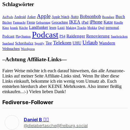
Schlagwörter
Apple
Bobsonbob
Buch
Auto
Android
Anker
Apple Watch
AirPods
Bostalsee
IKEA
iPhone
Katze
Fiesta
Geocaching
iPad
Bücher
Fastnacht
Kindle
Geburtstag
Landfunker
lesen
Luzi
personal
Kino
krank
Küche
Making Tracks
Mokka
Opel
Podcast
Raidenger
Renovierung
Podcast
PS4
Saarbrücken
PlayStation
Urlaub
Telekom
Wandern
Tee
Schreihalzz
UHU
Saarland
Spotify
Weihnachten
Wordpress
–Achtung Affiliate-Links—
Fairer Weise möchte ich euch darauf hinweisen, das alle Amazone-
Links auf meiner Seite Affiliate-Links sind. Wenn Ihr über diese
Links einkauft, bekomme ich ein wenig vom Umsatz ab. Euch
entstehen hierdurch aber KEINE Mehrkosten. Also immer fleißig
einkaufen...:-) Vielen lieben Dank!
Fediverse-Follower
Daniel B 🏳‍🌈
@dielabertasche@freiburg.social