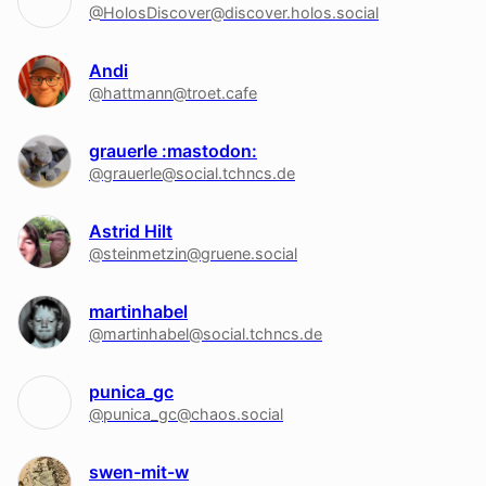
@HolosDiscover@discover.holos.social
Andi
@hattmann@troet.cafe
grauerle :mastodon:
@grauerle@social.tchncs.de
Astrid Hilt
@steinmetzin@gruene.social
martinhabel
@martinhabel@social.tchncs.de
punica_gc
@punica_gc@chaos.social
swen-mit-w