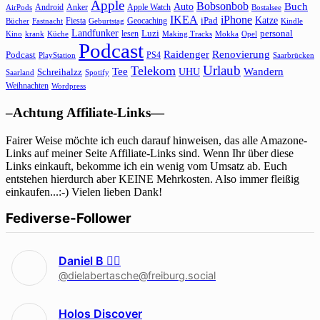
Apple
Bobsonbob
Buch
Auto
Android
Anker
Apple Watch
AirPods
Bostalsee
IKEA
iPhone
Katze
Fiesta
Geocaching
iPad
Bücher
Fastnacht
Kindle
Geburtstag
Landfunker
lesen
Luzi
personal
Kino
krank
Küche
Making Tracks
Mokka
Opel
Podcast
Raidenger
Renovierung
Podcast
PS4
Saarbrücken
PlayStation
Urlaub
Telekom
Wandern
Tee
Schreihalzz
UHU
Saarland
Spotify
Weihnachten
Wordpress
–Achtung Affiliate-Links—
Fairer Weise möchte ich euch darauf hinweisen, das alle Amazone-
Links auf meiner Seite Affiliate-Links sind. Wenn Ihr über diese
Links einkauft, bekomme ich ein wenig vom Umsatz ab. Euch
entstehen hierdurch aber KEINE Mehrkosten. Also immer fleißig
einkaufen...:-) Vielen lieben Dank!
Fediverse-Follower
Daniel B 🏳‍🌈
@dielabertasche@freiburg.social
Holos Discover