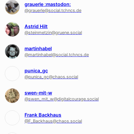
grauerle :mastodon:
@grauerle@social.tchncs.de
Astrid Hilt
@steinmetzin@gruene.social
martinhabel
@martinhabel@social.tchncs.de
punica_gc
@punica_gc@chaos.social
swen-mit-w
@swen_mit_w@digitalcourage.social
Frank Backhaus
@F_Backhaus@chaos.social