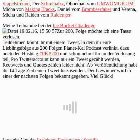
Sippelsfreund
, Der
Schreihalzz
, Oboeman vom
UMWOMUKUM
,
Micha von
Making Tracks
, Daniel vom
Brombeerfalter
und Verena,
Micha und Raiden vom
Raidenger
.
Meine Teilnahme bei der
Ice Bucket Challenge
Zur 200. Folge möchte ich eine Tasse
verlosen.
Teilnehmen könnt ihr mit einem Tweet, in dem ihr eure
Lieblingsfolge aus 200 Folgen Planet-Kai Podcast verlinkt, dazu
noch den Hashtag
#PKP200
und schon nehmt ihr an der Verlosung
teil. Pro Twitteraccount kann nur ein Tweet gezählt werden,
Reetweets und Quotes zählen leider nicht! Ab Veröffentlichung habt
ihr 14 Tage Zeit einen Tweet loszusenden. Der Gewinner wird in
einer der nächsten Folgen bekannt gegeben. Viel Glück!
Lass ein Abo da:
In deinem Podcatcher
/
Spotify