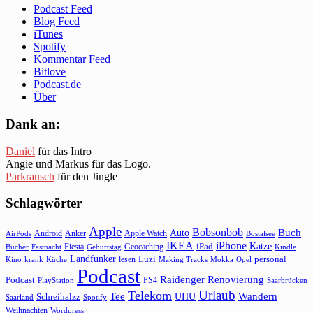
Podcast Feed
Blog Feed
iTunes
Spotify
Kommentar Feed
Bitlove
Podcast.de
Über
Dank an:
Daniel
für das Intro
Angie und Markus für das Logo.
Parkrausch
für den Jingle
Schlagwörter
Apple
Bobsonbob
Buch
Auto
Android
Anker
Apple Watch
AirPods
Bostalsee
IKEA
iPhone
Katze
Fiesta
Geocaching
iPad
Bücher
Fastnacht
Kindle
Geburtstag
Landfunker
lesen
Luzi
personal
Kino
krank
Küche
Making Tracks
Mokka
Opel
Podcast
Raidenger
Renovierung
Podcast
PS4
Saarbrücken
PlayStation
Urlaub
Telekom
Wandern
Tee
Schreihalzz
UHU
Saarland
Spotify
Weihnachten
Wordpress