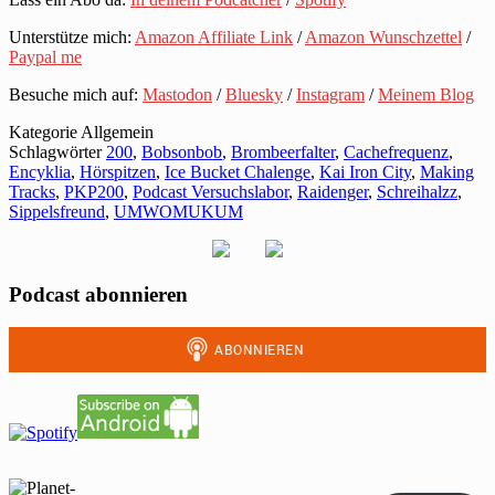
Unterstütze mich:
Amazon Affiliate Link
/
Amazon Wunschzettel
/
Paypal me
Besuche mich auf:
Mastodon
/
Bluesky
/
Instagram
/
Meinem Blog
Kategorie
Allgemein
Schlagwörter
200
,
Bobsonbob
,
Brombeerfalter
,
Cachefrequenz
,
Encyklia
,
Hörspitzen
,
Ice Bucket Chalenge
,
Kai Iron City
,
Making
Tracks
,
PKP200
,
Podcast Versuchslabor
,
Raidenger
,
Schreihalzz
,
Sippelsfreund
,
UMWOMUKUM
Podcast abonnieren