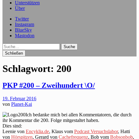
Unterstützen
Über
Twitter
Instagram
BlueSky
Mastodon
Suche
Schließen
Schlagwort:
200
PKP #200 – Zweihundert \O/
19. Februar 2016
von
Planet-Kai
Ich bedanke mich bei allen Kommentatoren, die durch
ihr Kommentar die 200. Folge mitgestaltet haben.
Dies sind:
Leenie von
Encyklia.de
, Klaus vom
Podcast Versuchslabor
, Hatti
von
Hörspitzen
, Gerard von
Cachefrequenz
, Bob vom
Bobsonbob
,