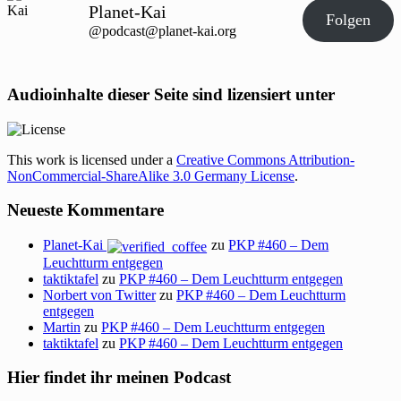
Planet-Kai
Folgen
@podcast@planet-kai.org
Audioinhalte dieser Seite sind lizensiert unter
This work is licensed under a
Creative Commons Attribution-
NonCommercial-ShareAlike 3.0 Germany License
.
Neueste Kommentare
Planet-Kai
zu
PKP #460 – Dem
Leuchtturm entgegen
taktiktafel
zu
PKP #460 – Dem Leuchtturm entgegen
Norbert von Twitter
zu
PKP #460 – Dem Leuchtturm
entgegen
Martin
zu
PKP #460 – Dem Leuchtturm entgegen
taktiktafel
zu
PKP #460 – Dem Leuchtturm entgegen
Hier findet ihr meinen Podcast