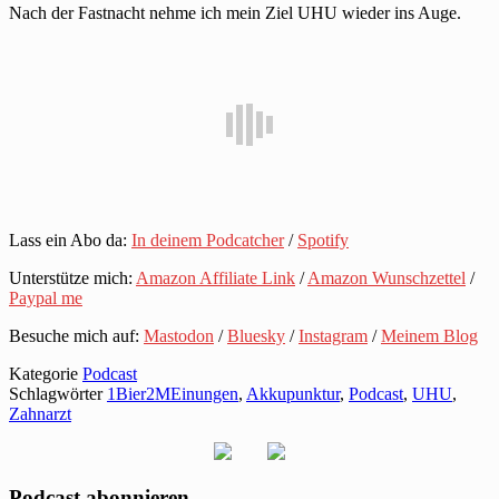
Nach der Fastnacht nehme ich mein Ziel UHU wieder ins Auge.
Lass ein Abo da:
In deinem Podcatcher
/
Spotify
Unterstütze mich:
Amazon Affiliate Link
/
Amazon Wunschzettel
/
Paypal me
Besuche mich auf:
Mastodon
/
Bluesky
/
Instagram
/
Meinem Blog
Kategorie
Podcast
Schlagwörter
1Bier2MEinungen
,
Akkupunktur
,
Podcast
,
UHU
,
Zahnarzt
Podcast abonnieren