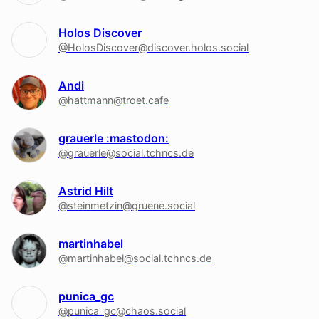
Holos Discover
@HolosDiscover@discover.holos.social
Andi
@hattmann@troet.cafe
grauerle :mastodon:
@grauerle@social.tchncs.de
Astrid Hilt
@steinmetzin@gruene.social
martinhabel
@martinhabel@social.tchncs.de
punica_gc
@punica_gc@chaos.social