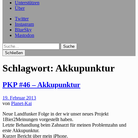
Unterstützen
Über
Twitter
Instagram
BlueSky
Mastodon
Suche
Schließen
Schlagwort:
Akkupunktur
PKP #46 – Akkupunktur
19. Februar 2013
von
Planet-Kai
Neue Landfunker Folge in der wir unser neues Projekt
1Bier2Meinungen vorgestellt haben.
Letzte Behandlung beim Zahnarzt für meinen Problemzahn und
erste Akkupunktur.
Kurzer Bericht über mein iPhone.