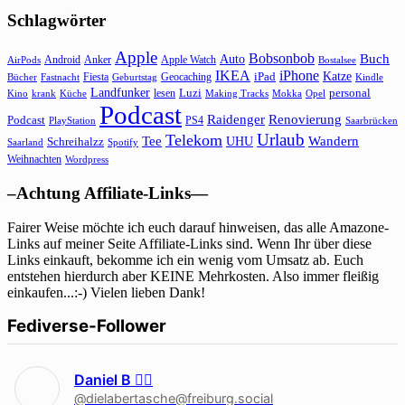
Schlagwörter
Apple
Bobsonbob
Buch
Auto
Android
Anker
Apple Watch
AirPods
Bostalsee
IKEA
iPhone
Katze
Fiesta
Geocaching
iPad
Bücher
Fastnacht
Kindle
Geburtstag
Landfunker
lesen
Luzi
personal
Kino
krank
Küche
Making Tracks
Mokka
Opel
Podcast
Raidenger
Renovierung
Podcast
PS4
Saarbrücken
PlayStation
Urlaub
Telekom
Wandern
Tee
Schreihalzz
UHU
Saarland
Spotify
Weihnachten
Wordpress
–Achtung Affiliate-Links—
Fairer Weise möchte ich euch darauf hinweisen, das alle Amazone-
Links auf meiner Seite Affiliate-Links sind. Wenn Ihr über diese
Links einkauft, bekomme ich ein wenig vom Umsatz ab. Euch
entstehen hierdurch aber KEINE Mehrkosten. Also immer fleißig
einkaufen...:-) Vielen lieben Dank!
Fediverse-Follower
Daniel B 🏳‍🌈
@dielabertasche@freiburg.social