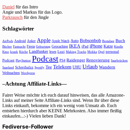
Daniel
für das Intro
Angie und Markus für das Logo.
Parkrausch
für den Jingle
Schlagwörter
Apple
Bobsonbob
Buch
Auto
Android
Anker
Apple Watch
AirPods
Bostalsee
IKEA
iPhone
Katze
Fiesta
Geocaching
iPad
Bücher
Fastnacht
Kindle
Geburtstag
Landfunker
lesen
Luzi
personal
Kino
krank
Küche
Making Tracks
Mokka
Opel
Podcast
Raidenger
Renovierung
Podcast
PS4
Saarbrücken
PlayStation
Urlaub
Telekom
Wandern
Tee
Schreihalzz
UHU
Saarland
Spotify
Weihnachten
Wordpress
–Achtung Affiliate-Links—
Fairer Weise möchte ich euch darauf hinweisen, das alle Amazone-
Links auf meiner Seite Affiliate-Links sind. Wenn Ihr über diese
Links einkauft, bekomme ich ein wenig vom Umsatz ab. Euch
entstehen hierdurch aber KEINE Mehrkosten. Also immer fleißig
einkaufen...:-) Vielen lieben Dank!
Fediverse-Follower