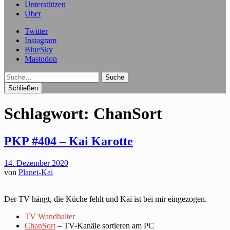
Unterstützen
Über
Twitter
Instagram
BlueSky
Mastodon
Suche
Schließen
Schlagwort:
ChanSort
PKP #404 – Kai Karotte
14. Dezember 2020
von
Planet-Kai
Der TV hängt, die Küche fehlt und Kai ist bei mir eingezogen.
TV Wandhalter
ChanSort
– TV-Kanäle sortieren am PC