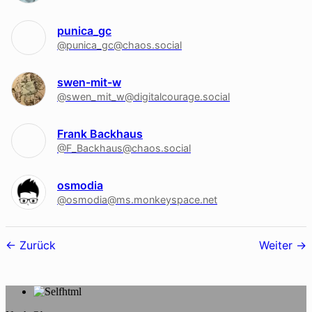
punica_gc
@punica_gc@chaos.social
swen-mit-w
@swen_mit_w@digitalcourage.social
Frank Backhaus
@F_Backhaus@chaos.social
osmodia
@osmodia@ms.monkeyspace.net
Follower-
Zurück
Weiter
Navigation