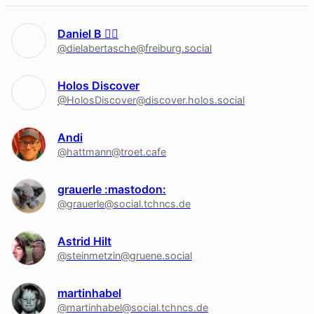
Daniel B 🏳‍🌈
@dielabertasche@freiburg.social
Holos Discover
@HolosDiscover@discover.holos.social
Andi
@hattmann@troet.cafe
grauerle :mastodon:
@grauerle@social.tchncs.de
Astrid Hilt
@steinmetzin@gruene.social
martinhabel
@martinhabel@social.tchncs.de