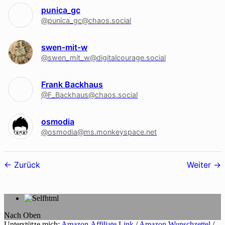
punica_gc
@punica_gc@chaos.social
swen-mit-w
@swen_mit_w@digitalcourage.social
Frank Backhaus
@F_Backhaus@chaos.social
osmodia
@osmodia@ms.monkeyspace.net
Follower-
Zurück
Weiter
Navigation
Nach Oben
Unterstütze mich:
Amazon Affiliate Link
/
Amazon Wunschzettel
/