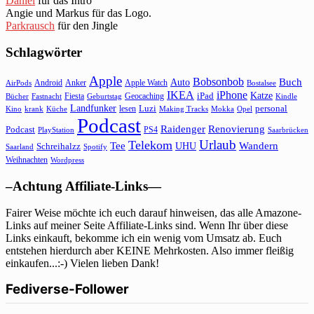
Daniel
für das Intro
Angie und Markus für das Logo.
Parkrausch
für den Jingle
Schlagwörter
Apple
Bobsonbob
Buch
Auto
Android
Anker
Apple Watch
AirPods
Bostalsee
IKEA
iPhone
Katze
Fiesta
Geocaching
iPad
Bücher
Fastnacht
Kindle
Geburtstag
Landfunker
lesen
Luzi
personal
Kino
krank
Küche
Making Tracks
Mokka
Opel
Podcast
Raidenger
Renovierung
Podcast
PS4
Saarbrücken
PlayStation
Urlaub
Telekom
Wandern
Tee
Schreihalzz
UHU
Saarland
Spotify
Weihnachten
Wordpress
–Achtung Affiliate-Links—
Fairer Weise möchte ich euch darauf hinweisen, das alle Amazone-
Links auf meiner Seite Affiliate-Links sind. Wenn Ihr über diese
Links einkauft, bekomme ich ein wenig vom Umsatz ab. Euch
entstehen hierdurch aber KEINE Mehrkosten. Also immer fleißig
einkaufen...:-) Vielen lieben Dank!
Fediverse-Follower