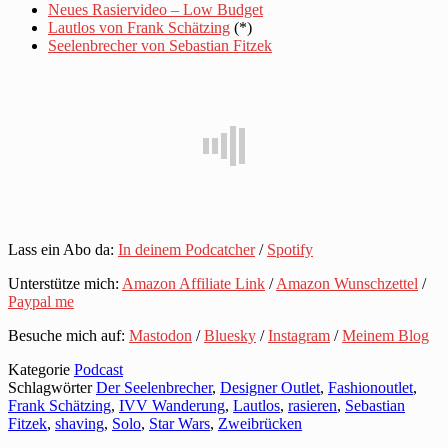
Neues Rasiervideo – Low Budget
Lautlos von Frank Schätzing
(*)
Seelenbrecher von Sebastian Fitzek
Lass ein Abo da:
In deinem Podcatcher
/
Spotify
Unterstütze mich:
Amazon Affiliate Link
/
Amazon Wunschzettel
/
Paypal me
Besuche mich auf:
Mastodon
/
Bluesky
/
Instagram
/
Meinem Blog
Kategorie
Podcast
Schlagwörter
Der Seelenbrecher
,
Designer Outlet
,
Fashionoutlet
,
Frank Schätzing
,
IVV Wanderung
,
Lautlos
,
rasieren
,
Sebastian
Fitzek
,
shaving
,
Solo
,
Star Wars
,
Zweibrücken