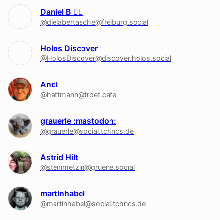
Daniel B 🏳‍🌈
@dielabertasche@freiburg.social
Holos Discover
@HolosDiscover@discover.holos.social
Andi
@hattmann@troet.cafe
grauerle :mastodon:
@grauerle@social.tchncs.de
Astrid Hilt
@steinmetzin@gruene.social
martinhabel
@martinhabel@social.tchncs.de