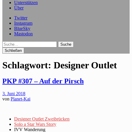
Unterstützen
Über
Twitter
Instagram
BlueSky
Mastodon
Suche
Schließen
Schlagwort:
Designer Outlet
PKP #307 – Auf der Pirsch
3. Juni 2018
von
Planet-Kai
Designer Outlet Zweibrücken
Solo a Star Wars Story
IVV Wanderung