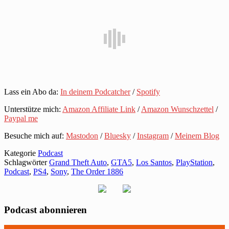
Lass ein Abo da:
In deinem Podcatcher
/
Spotify
Unterstütze mich:
Amazon Affiliate Link
/
Amazon Wunschzettel
/
Paypal me
Besuche mich auf:
Mastodon
/
Bluesky
/
Instagram
/
Meinem Blog
Kategorie
Podcast
Schlagwörter
Grand Theft Auto
,
GTA5
,
Los Santos
,
PlayStation
,
Podcast
,
PS4
,
Sony
,
The Order 1886
Podcast abonnieren