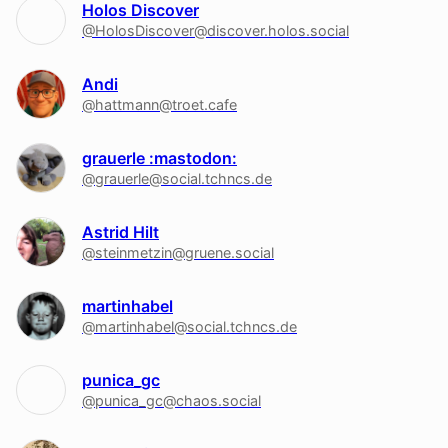
Holos Discover
@HolosDiscover@discover.holos.social
Andi
@hattmann@troet.cafe
grauerle :mastodon:
@grauerle@social.tchncs.de
Astrid Hilt
@steinmetzin@gruene.social
martinhabel
@martinhabel@social.tchncs.de
punica_gc
@punica_gc@chaos.social