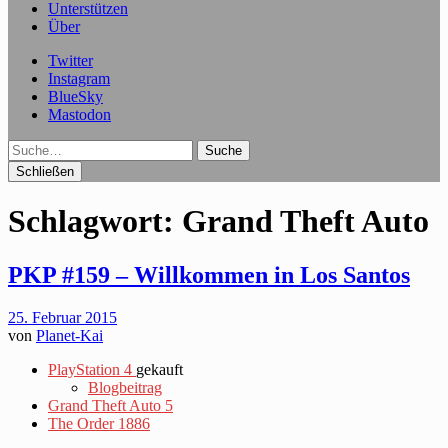
Unterstützen
Über
Twitter
Instagram
BlueSky
Mastodon
Suche
Schließen
Schlagwort:
Grand Theft Auto
PKP #159 – Willkommen in Los Santos
25. Februar 2015
von
Planet-Kai
PlayStation 4
gekauft
Blogbeitrag
Grand Theft Auto 5
The Order 1886