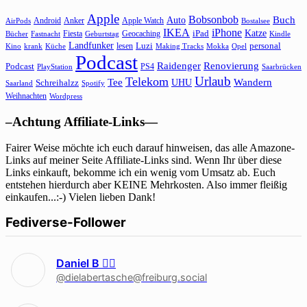
Apple
Bobsonbob
Buch
Auto
Android
Anker
Apple Watch
AirPods
Bostalsee
IKEA
iPhone
Katze
Fiesta
Geocaching
iPad
Bücher
Fastnacht
Kindle
Geburtstag
Landfunker
lesen
Luzi
personal
Kino
krank
Küche
Making Tracks
Mokka
Opel
Podcast
Raidenger
Renovierung
Podcast
PS4
Saarbrücken
PlayStation
Urlaub
Telekom
Wandern
Tee
Schreihalzz
UHU
Saarland
Spotify
Weihnachten
Wordpress
–Achtung Affiliate-Links—
Fairer Weise möchte ich euch darauf hinweisen, das alle Amazone-
Links auf meiner Seite Affiliate-Links sind. Wenn Ihr über diese
Links einkauft, bekomme ich ein wenig vom Umsatz ab. Euch
entstehen hierdurch aber KEINE Mehrkosten. Also immer fleißig
einkaufen...:-) Vielen lieben Dank!
Fediverse-Follower
Daniel B 🏳‍🌈
@dielabertasche@freiburg.social