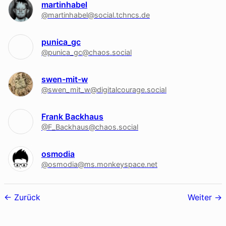
martinhabel
@martinhabel@social.tchncs.de
punica_gc
@punica_gc@chaos.social
swen-mit-w
@swen_mit_w@digitalcourage.social
Frank Backhaus
@F_Backhaus@chaos.social
osmodia
@osmodia@ms.monkeyspace.net
Follower-
Zurück
Weiter
Navigation