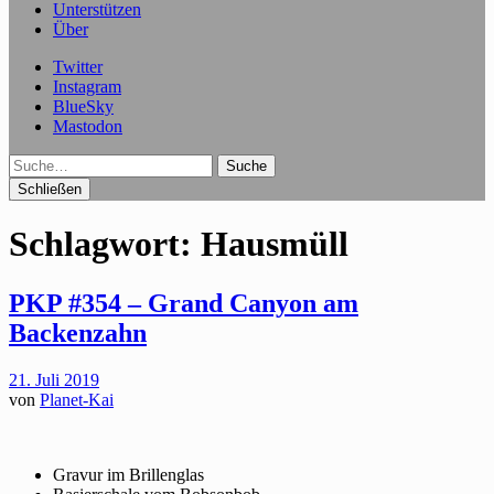
Unterstützen
Über
Twitter
Instagram
BlueSky
Mastodon
Suche
Schließen
Schlagwort:
Hausmüll
PKP #354 – Grand Canyon am
Backenzahn
21. Juli 2019
von
Planet-Kai
Gravur im Brillenglas