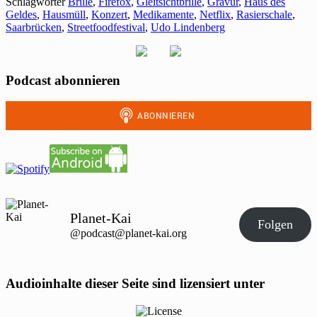
Schlagwörter
Brille
,
Firefox
,
Gleitsichtbrille
,
Gravur
,
Haus des
Geldes
,
Hausmüll
,
Konzert
,
Medikamente
,
Netflix
,
Rasierschale
,
Saarbrücken
,
Streetfoodfestival
,
Udo Lindenberg
Podcast abonnieren
Planet-Kai
Folgen
@podcast@planet-kai.org
Audioinhalte dieser Seite sind lizensiert unter