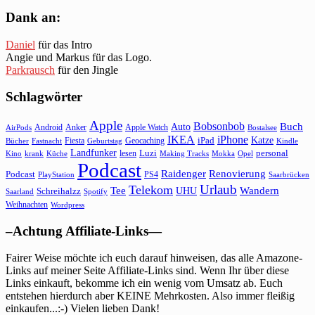
Dank an:
Daniel
für das Intro
Angie und Markus für das Logo.
Parkrausch
für den Jingle
Schlagwörter
Apple
Bobsonbob
Buch
Auto
Android
Anker
Apple Watch
AirPods
Bostalsee
IKEA
iPhone
Katze
Fiesta
Geocaching
iPad
Bücher
Fastnacht
Kindle
Geburtstag
Landfunker
lesen
Luzi
personal
Kino
krank
Küche
Making Tracks
Mokka
Opel
Podcast
Raidenger
Renovierung
Podcast
PS4
Saarbrücken
PlayStation
Urlaub
Telekom
Wandern
Tee
Schreihalzz
UHU
Saarland
Spotify
Weihnachten
Wordpress
–Achtung Affiliate-Links—
Fairer Weise möchte ich euch darauf hinweisen, das alle Amazone-
Links auf meiner Seite Affiliate-Links sind. Wenn Ihr über diese
Links einkauft, bekomme ich ein wenig vom Umsatz ab. Euch
entstehen hierdurch aber KEINE Mehrkosten. Also immer fleißig
einkaufen...:-) Vielen lieben Dank!