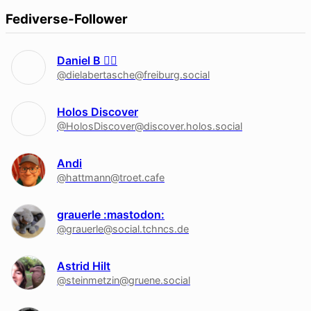
Fediverse-Follower
Daniel B 🏳‍🌈
@dielabertasche@freiburg.social
Holos Discover
@HolosDiscover@discover.holos.social
Andi
@hattmann@troet.cafe
grauerle :mastodon:
@grauerle@social.tchncs.de
Astrid Hilt
@steinmetzin@gruene.social