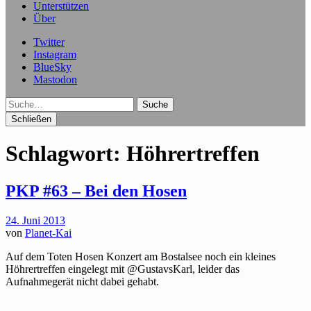
Unterstützen
Über
Twitter
Instagram
BlueSky
Mastodon
Suche
Schließen
Schlagwort:
Höhrertreffen
PKP #63 – Bei den Hosen
24. Juni 2013
von
Planet-Kai
Auf dem Toten Hosen Konzert am Bostalsee noch ein kleines
Höhrertreffen eingelegt mit @GustavsKarl, leider das
Aufnahmegerät nicht dabei gehabt.