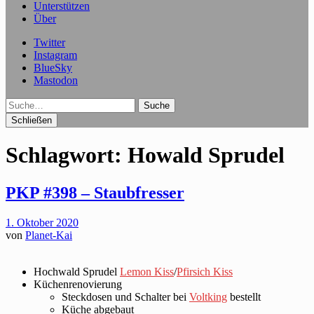
Unterstützen
Über
Twitter
Instagram
BlueSky
Mastodon
Suche
Schließen
Schlagwort:
Howald Sprudel
PKP #398 – Staubfresser
1. Oktober 2020
von
Planet-Kai
Hochwald Sprudel
Lemon Kiss
/
Pfirsich Kiss
Küchenrenovierung
Steckdosen und Schalter bei
Voltking
bestellt
Küche abgebaut