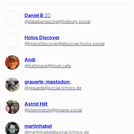
Daniel B 🏳‍🌈
@dielabertasche@freiburg.social
Holos Discover
@HolosDiscover@discover.holos.social
Andi
@hattmann@troet.cafe
grauerle :mastodon:
@grauerle@social.tchncs.de
Astrid Hilt
@steinmetzin@gruene.social
martinhabel
@martinhabel@social.tchncs.de