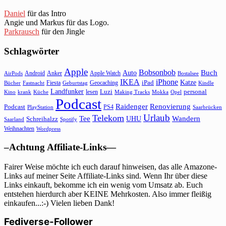
Daniel
für das Intro
Angie und Markus für das Logo.
Parkrausch
für den Jingle
Schlagwörter
Apple
Bobsonbob
Buch
Auto
Android
Anker
Apple Watch
AirPods
Bostalsee
IKEA
iPhone
Katze
Fiesta
Geocaching
iPad
Bücher
Fastnacht
Kindle
Geburtstag
Landfunker
lesen
Luzi
personal
Kino
krank
Küche
Making Tracks
Mokka
Opel
Podcast
Raidenger
Renovierung
Podcast
PS4
Saarbrücken
PlayStation
Urlaub
Telekom
Wandern
Tee
Schreihalzz
UHU
Saarland
Spotify
Weihnachten
Wordpress
–Achtung Affiliate-Links—
Fairer Weise möchte ich euch darauf hinweisen, das alle Amazone-
Links auf meiner Seite Affiliate-Links sind. Wenn Ihr über diese
Links einkauft, bekomme ich ein wenig vom Umsatz ab. Euch
entstehen hierdurch aber KEINE Mehrkosten. Also immer fleißig
einkaufen...:-) Vielen lieben Dank!
Fediverse-Follower