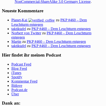
NonCommercial-ShareAlike 3.0 Germany License
.
Neueste Kommentare
Planet-Kai
zu
PKP #460 – Dem
Leuchtturm entgegen
taktiktafel
zu
PKP #460 – Dem Leuchtturm entgegen
Norbert von Twitter
zu
PKP #460 – Dem Leuchtturm
entgegen
Martin
zu
PKP #460 – Dem Leuchtturm entgegen
taktiktafel
zu
PKP #460 – Dem Leuchtturm entgegen
Hier findet ihr meinen Podcast
Podcast Feed
Blog Feed
iTunes
Spotify
Kommentar Feed
Bitlove
Podcast.de
Über
Dank an: