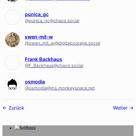
punica_gc
@punica_gc@chaos.social
swen-mit-w
@swen_mit_w@digitalcourage.social
Frank Backhaus
@F_Backhaus@chaos.social
osmodia
@osmodia@ms.monkeyspace.net
Follower-
Zurück
Weiter
Navigation