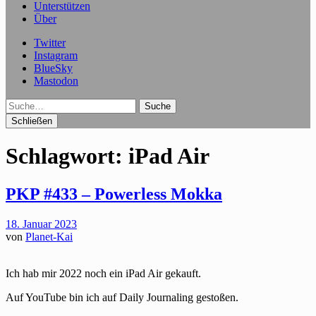
Unterstützen
Über
Twitter
Instagram
BlueSky
Mastodon
Suche
Schließen
Schlagwort:
iPad Air
PKP #433 – Powerless Mokka
18. Januar 2023
von
Planet-Kai
Ich hab mir 2022 noch ein iPad Air gekauft.
Auf YouTube bin ich auf Daily Journaling gestoßen.