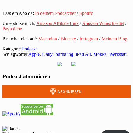
Lass ein Abo da:
In deinem Podcatcher
/
Spotify
Unterstütze mich:
Amazon Affiliate Link
/
Amazon Wunschzettel
/
Paypal me
Besuche mich auf:
Mastodon
/
Bluesky
/
Instagram
/
Meinem Blog
Kategorie
Podcast
Schlagwörter
Apple
,
Daily Journaling
,
iPad Air
,
Mokka
,
Werkstatt
Podcast abonnieren