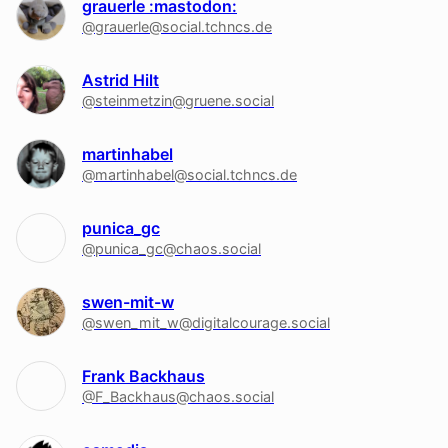
grauerle :mastodon:
@grauerle@social.tchncs.de
Astrid Hilt
@steinmetzin@gruene.social
martinhabel
@martinhabel@social.tchncs.de
punica_gc
@punica_gc@chaos.social
swen-mit-w
@swen_mit_w@digitalcourage.social
Frank Backhaus
@F_Backhaus@chaos.social