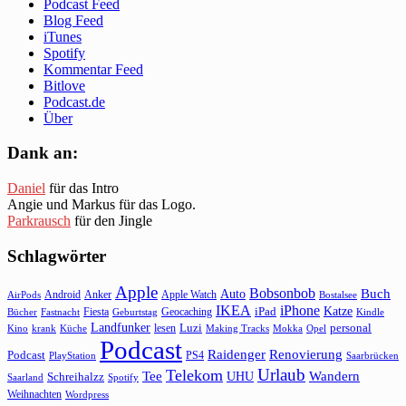
Podcast Feed
Blog Feed
iTunes
Spotify
Kommentar Feed
Bitlove
Podcast.de
Über
Dank an:
Daniel
für das Intro
Angie und Markus für das Logo.
Parkrausch
für den Jingle
Schlagwörter
Apple
Bobsonbob
Buch
Auto
Android
Anker
Apple Watch
AirPods
Bostalsee
IKEA
iPhone
Katze
Fiesta
Geocaching
iPad
Bücher
Fastnacht
Kindle
Geburtstag
Landfunker
lesen
Luzi
personal
Kino
krank
Küche
Making Tracks
Mokka
Opel
Podcast
Raidenger
Renovierung
Podcast
PS4
Saarbrücken
PlayStation
Urlaub
Telekom
Wandern
Tee
Schreihalzz
UHU
Saarland
Spotify
Weihnachten
Wordpress