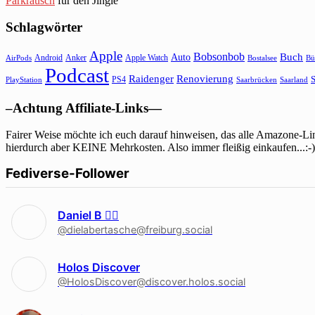
Parkrausch
für den Jingle
Schlagwörter
Apple
Bobsonbob
Buch
Auto
Android
Anker
Apple Watch
AirPods
Bostalsee
Bü
Podcast
Raidenger
Renovierung
S
PS4
Saarbrücken
Saarland
PlayStation
–Achtung Affiliate-Links—
Fairer Weise möchte ich euch darauf hinweisen, das alle Amazone-Lin
hierdurch aber KEINE Mehrkosten. Also immer fleißig einkaufen...:-)
Fediverse-Follower
Daniel B 🏳‍🌈
@dielabertasche@freiburg.social
Holos Discover
@HolosDiscover@discover.holos.social