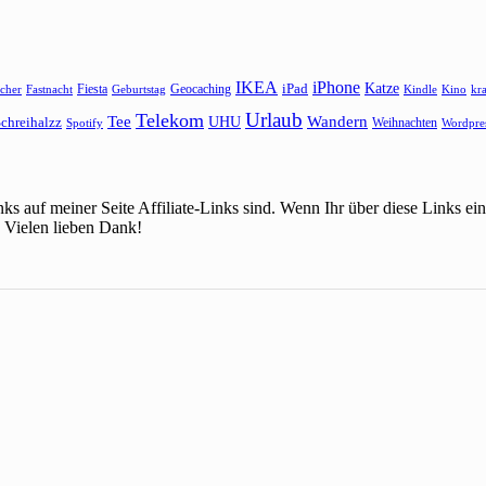
IKEA
iPhone
Katze
Fiesta
Geocaching
iPad
cher
Fastnacht
Kindle
Kino
kr
Geburtstag
Urlaub
Telekom
Wandern
Tee
chreihalzz
UHU
Weihnachten
Spotify
Wordpre
ks auf meiner Seite Affiliate-Links sind. Wenn Ihr über diese Links 
 Vielen lieben Dank!