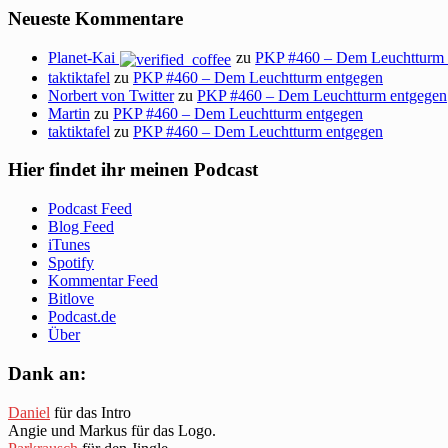
Neueste Kommentare
Planet-Kai
zu
PKP #460 – Dem Leuchtturm 
taktiktafel
zu
PKP #460 – Dem Leuchtturm entgegen
Norbert von Twitter
zu
PKP #460 – Dem Leuchtturm entgegen
Martin
zu
PKP #460 – Dem Leuchtturm entgegen
taktiktafel
zu
PKP #460 – Dem Leuchtturm entgegen
Hier findet ihr meinen Podcast
Podcast Feed
Blog Feed
iTunes
Spotify
Kommentar Feed
Bitlove
Podcast.de
Über
Dank an:
Daniel
für das Intro
Angie und Markus für das Logo.