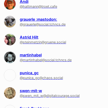
Andi
@hattmann@troet.cafe
grauerle :mastodon:
@grauerle@social.tchncs.de
Astrid Hilt
@steinmetzin@gruene.social
martinhabel
@martinhabel@social.tchncs.de
punica_gc
@punica_gc@chaos.social
swen-mit-w
@swen_mit_w@digitalcourage.social