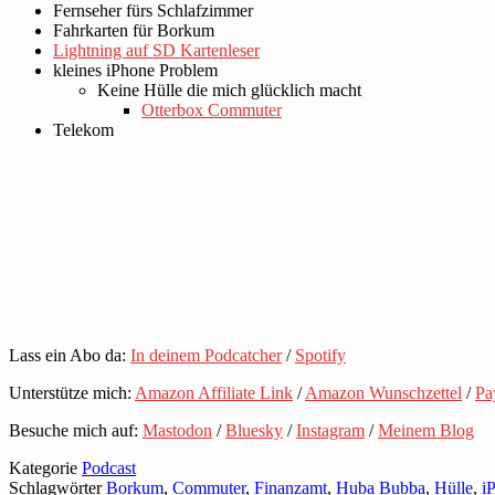
Fernseher fürs Schlafzimmer
Fahrkarten für Borkum
Lightning auf SD Kartenleser
kleines iPhone Problem
Keine Hülle die mich glücklich macht
Otterbox Commuter
Telekom
Lass ein Abo da:
In deinem Podcatcher
/
Spotify
Unterstütze mich:
Amazon Affiliate Link
/
Amazon Wunschzettel
/
Pa
Besuche mich auf:
Mastodon
/
Bluesky
/
Instagram
/
Meinem Blog
Kategorie
Podcast
Schlagwörter
Borkum
,
Commuter
,
Finanzamt
,
Huba Bubba
,
Hülle
,
i