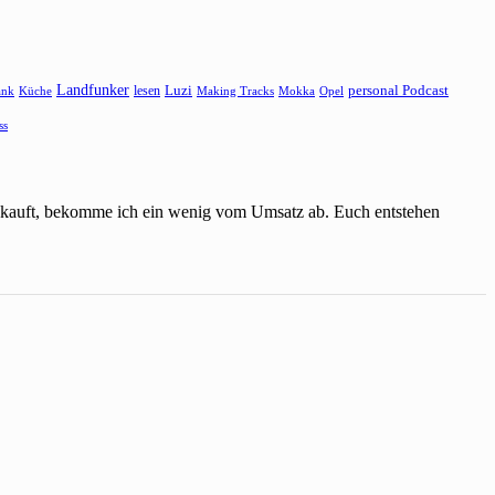
Landfunker
lesen
Luzi
personal Podcast
ank
Küche
Making Tracks
Mokka
Opel
ss
einkauft, bekomme ich ein wenig vom Umsatz ab. Euch entstehen