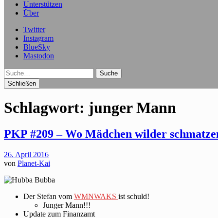
Unterstützen
Über
Twitter
Instagram
BlueSky
Mastodon
Suche
Schließen
Schlagwort:
junger Mann
PKP #209 – Wo Mädchen wilder schmatzen
26. April 2016
von
Planet-Kai
Der Stefan vom
WMNWAKS
ist schuld!
Junger Mann!!!
Update zum Finanzamt