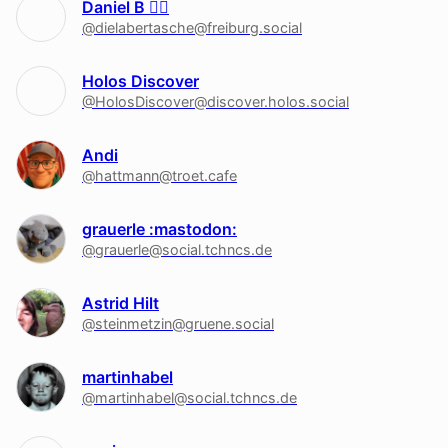
Daniel B 🏳‍🌈
@dielabertasche@freiburg.social
Holos Discover
@HolosDiscover@discover.holos.social
Andi
@hattmann@troet.cafe
grauerle :mastodon:
@grauerle@social.tchncs.de
Astrid Hilt
@steinmetzin@gruene.social
martinhabel
@martinhabel@social.tchncs.de