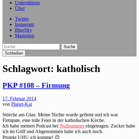
Unterstützen
Über
Twitter
Instagram
BlueSky
Mastodon
Suche
Schließen
Schlagwort:
katholisch
PKP #108 – Firmung
17. Februar 2014
von
Planet-Kai
Störche am Glan. Meine Nichte wurde gefirmt und ich war
Firmpate, eine tolle Feier in der katholischen Kirche.
Ich habe meinen Podcast bei
Nullnummer
eingetragen. Zucker habe
ich im Griff und Abgenommen habe ich auch noch.
Projekt UHU ich komme! 😉