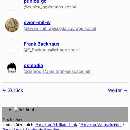
punica_gc
@punica_gc@chaos.social
swen-mit-w
@swen_mit_w@digitalcourage.social
Frank Backhaus
@F_Backhaus@chaos.social
osmodia
@osmodia@ms.monkeyspace.net
Follower-
Zurück
Weiter
Navigation
Nach Oben
Unterstütze mich:
Amazon Affiliate Link
/
Amazon Wunschzettel
/
Paypal me
/
Auphonic Stunden