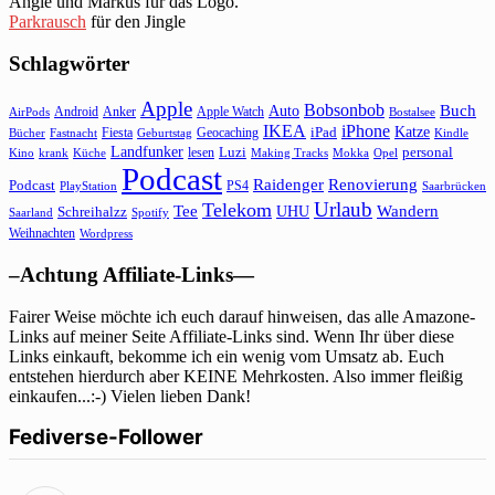
Angie und Markus für das Logo.
Parkrausch
für den Jingle
Schlagwörter
Apple
Bobsonbob
Buch
Auto
Android
Anker
Apple Watch
AirPods
Bostalsee
IKEA
iPhone
Katze
Fiesta
Geocaching
iPad
Bücher
Fastnacht
Kindle
Geburtstag
Landfunker
lesen
Luzi
personal
Kino
krank
Küche
Making Tracks
Mokka
Opel
Podcast
Raidenger
Renovierung
Podcast
PS4
Saarbrücken
PlayStation
Urlaub
Telekom
Wandern
Tee
Schreihalzz
UHU
Saarland
Spotify
Weihnachten
Wordpress
–Achtung Affiliate-Links—
Fairer Weise möchte ich euch darauf hinweisen, das alle Amazone-
Links auf meiner Seite Affiliate-Links sind. Wenn Ihr über diese
Links einkauft, bekomme ich ein wenig vom Umsatz ab. Euch
entstehen hierdurch aber KEINE Mehrkosten. Also immer fleißig
einkaufen...:-) Vielen lieben Dank!
Fediverse-Follower