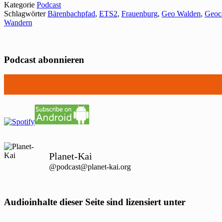
Kategorie
Podcast
Schlagwörter
Bärenbachpfad
,
ETS2
,
Frauenburg
,
Geo Walden
,
Geoc
Wandern
Podcast abonnieren
Planet-Kai
@podcast@planet-kai.org
Audioinhalte dieser Seite sind lizensiert unter