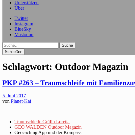
Unterstützen
Über
Twitter
Instagram
BlueSky
Mastodon
Suche
Schließen
Schlagwort:
Outdoor Magazin
PKP #263 – Traumschleife mit Familienz
5. Juni 2017
von
Planet-Kai
Traumschleife Gräfin Loretta
GEO WALDEN Outdoor Magazin
Geocaching App und der Kompass