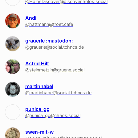
@HolosDiscover@discover.holos.social
Andi
@hattmann@troet.cafe
grauerle :mastodon:
@grauerle@social.tchncs.de
Astrid Hilt
@steinmetzin@gruene.social
martinhabel
@martinhabel@social.tchncs.de
punica_gc
@punica_gc@chaos.social
swen-mit-w