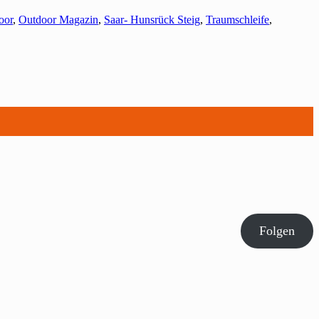
oor
,
Outdoor Magazin
,
Saar- Hunsrück Steig
,
Traumschleife
,
Folgen