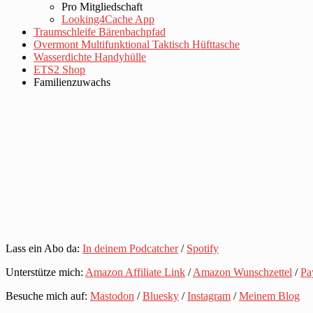
Pro Mitgliedschaft
Looking4Cache App
Traumschleife Bärenbachpfad
Overmont Multifunktional Taktisch Hüfttasche
Wasserdichte Handyhülle
ETS2 Shop
Familienzuwachs
Lass ein Abo da:
In deinem Podcatcher
/
Spotify
Unterstütze mich:
Amazon Affiliate Link
/
Amazon Wunschzettel
/
Pa
Besuche mich auf:
Mastodon
/
Bluesky
/
Instagram
/
Meinem Blog