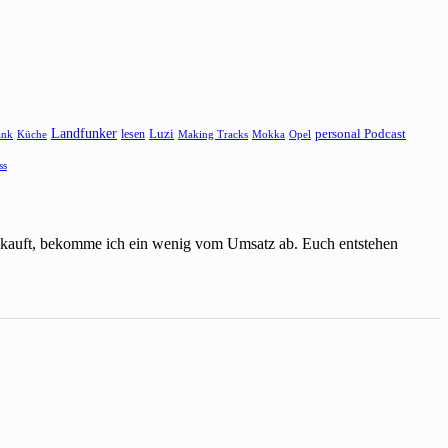
Landfunker
lesen
Luzi
personal Podcast
ank
Küche
Making Tracks
Mokka
Opel
ss
einkauft, bekomme ich ein wenig vom Umsatz ab. Euch entstehen