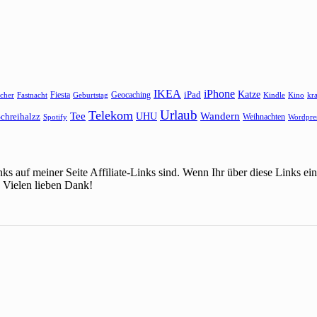
IKEA
iPhone
Katze
Fiesta
Geocaching
iPad
cher
Fastnacht
Kindle
Kino
kr
Geburtstag
Urlaub
Telekom
Wandern
Tee
chreihalzz
UHU
Weihnachten
Spotify
Wordpre
ks auf meiner Seite Affiliate-Links sind. Wenn Ihr über diese Links 
 Vielen lieben Dank!