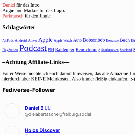
Daniel
für das Intro
Angie und Markus für das Logo.
Parkrausch
für den Jingle
Schlagwörter
Apple
Bobsonbob
Buch
Auto
Android
Anker
Apple Watch
AirPods
Bostalsee
Bü
Podcast
Raidenger
Renovierung
S
PS4
Saarbrücken
Saarland
PlayStation
–Achtung Affiliate-Links—
Fairer Weise möchte ich euch darauf hinweisen, das alle Amazone-Lin
hierdurch aber KEINE Mehrkosten. Also immer fleißig einkaufen...:-)
Fediverse-Follower
Daniel B 🏳‍🌈
@dielabertasche@freiburg.social
Holos Discover