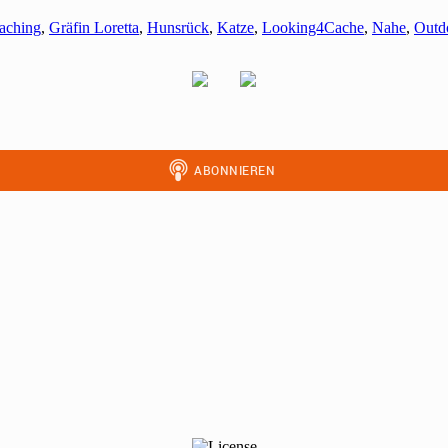
aching
,
Gräfin Loretta
,
Hunsrück
,
Katze
,
Looking4Cache
,
Nahe
,
Outd