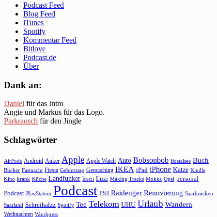
Podcast Feed
Blog Feed
iTunes
Spotify
Kommentar Feed
Bitlove
Podcast.de
Über
Dank an:
Daniel
für das Intro
Angie und Markus für das Logo.
Parkrausch
für den Jingle
Schlagwörter
Apple
Bobsonbob
Buch
Auto
Android
Anker
Apple Watch
AirPods
Bostalsee
IKEA
iPhone
Katze
Fiesta
Geocaching
iPad
Bücher
Fastnacht
Kindle
Geburtstag
Landfunker
lesen
Luzi
personal
Kino
krank
Küche
Making Tracks
Mokka
Opel
Podcast
Raidenger
Renovierung
Podcast
PS4
Saarbrücken
PlayStation
Urlaub
Telekom
Wandern
Tee
Schreihalzz
UHU
Saarland
Spotify
Weihnachten
Wordpress