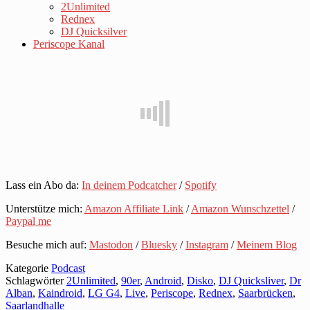
2Unlimited
Rednex
DJ Quicksilver
Periscope Kanal
Lass ein Abo da:
In deinem Podcatcher
/
Spotify
Unterstütze mich:
Amazon Affiliate Link
/
Amazon Wunschzettel
/
Paypal me
Besuche mich auf:
Mastodon
/
Bluesky
/
Instagram
/
Meinem Blog
Kategorie
Podcast
Schlagwörter
2Unlimited
,
90er
,
Android
,
Disko
,
DJ Quicksliver
,
Dr
Alban
,
Kaindroid
,
LG G4
,
Live
,
Periscope
,
Rednex
,
Saarbrücken
,
Saarlandhalle