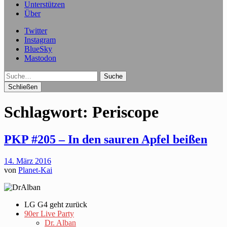
Unterstützen
Über
Twitter
Instagram
BlueSky
Mastodon
Suche
Schließen
Schlagwort:
Periscope
PKP #205 – In den sauren Apfel beißen
14. März 2016
von
Planet-Kai
LG G4 geht zurück
90er Live Party
Dr. Alban