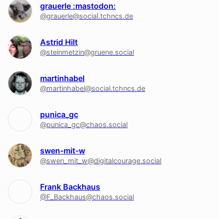
grauerle :mastodon:
@grauerle@social.tchncs.de
Astrid Hilt
@steinmetzin@gruene.social
martinhabel
@martinhabel@social.tchncs.de
punica_gc
@punica_gc@chaos.social
swen-mit-w
@swen_mit_w@digitalcourage.social
Frank Backhaus
@F_Backhaus@chaos.social