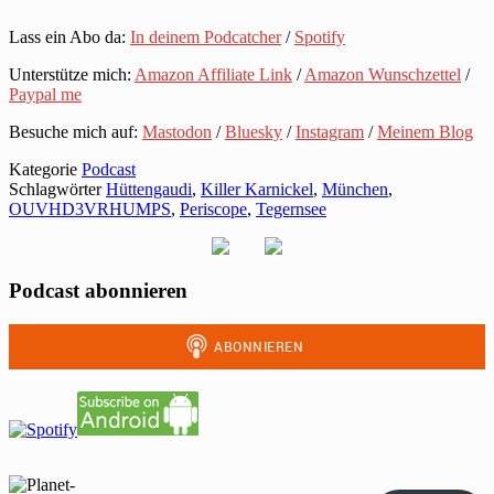
Lass ein Abo da:
In deinem Podcatcher
/
Spotify
Unterstütze mich:
Amazon Affiliate Link
/
Amazon Wunschzettel
/
Paypal me
Besuche mich auf:
Mastodon
/
Bluesky
/
Instagram
/
Meinem Blog
Kategorie
Podcast
Schlagwörter
Hüttengaudi
,
Killer Karnickel
,
München
,
OUVHD3VRHUMPS
,
Periscope
,
Tegernsee
Podcast abonnieren