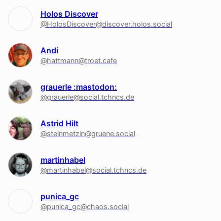
Holos Discover
@HolosDiscover@discover.holos.social
Andi
@hattmann@troet.cafe
grauerle :mastodon:
@grauerle@social.tchncs.de
Astrid Hilt
@steinmetzin@gruene.social
martinhabel
@martinhabel@social.tchncs.de
punica_gc
@punica_gc@chaos.social