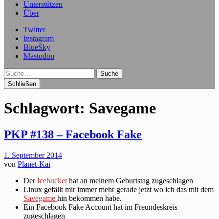
Unterstützen
Über
Twitter
Instagram
BlueSky
Mastodon
Suche
Schließen
Schlagwort:
Savegame
PKP #138 – Facebook Fake
1. September 2014
von
Planet-Kai
Der
Icebucket
hat an meinem Geburtstag zugeschlagen
Linux gefällt mir immer mehr gerade jetzt wo ich das mit dem
Savegame
hin bekommen habe.
Ein Facebook Fake Account hat im Freundeskreis
zugeschlagen