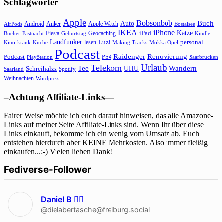
Schlagwörter
Apple
Bobsonbob
Buch
Auto
Android
Anker
Apple Watch
AirPods
Bostalsee
IKEA
iPhone
Katze
Fiesta
Geocaching
iPad
Bücher
Fastnacht
Kindle
Geburtstag
Landfunker
lesen
Luzi
personal
Kino
krank
Küche
Making Tracks
Mokka
Opel
Podcast
Raidenger
Renovierung
Podcast
PS4
Saarbrücken
PlayStation
Urlaub
Telekom
Wandern
Tee
Schreihalzz
UHU
Saarland
Spotify
Weihnachten
Wordpress
–Achtung Affiliate-Links—
Fairer Weise möchte ich euch darauf hinweisen, das alle Amazone-
Links auf meiner Seite Affiliate-Links sind. Wenn Ihr über diese
Links einkauft, bekomme ich ein wenig vom Umsatz ab. Euch
entstehen hierdurch aber KEINE Mehrkosten. Also immer fleißig
einkaufen...:-) Vielen lieben Dank!
Fediverse-Follower
Daniel B 🏳‍🌈
@dielabertasche@freiburg.social