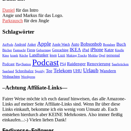
Daniel
für das Intro
Angie und Markus für das Logo.
Parkrausch
für den Jingle
Schlagwörter
Apple
Bobsonbob
Buch
Auto
Android
Anker
Apple Watch
AirPods
Bostalsee
IKEA
iPhone
Katze
Fiesta
Geocaching
iPad
Bücher
Fastnacht
Kindle
Geburtstag
Landfunker
lesen
Luzi
personal
Kino
krank
Küche
Making Tracks
Mokka
Opel
Podcast
Raidenger
Renovierung
Podcast
PS4
Saarbrücken
PlayStation
Urlaub
Telekom
Wandern
Tee
Schreihalzz
UHU
Saarland
Spotify
Weihnachten
Wordpress
–Achtung Affiliate-Links—
Fairer Weise möchte ich euch darauf hinweisen, das alle Amazone-
Links auf meiner Seite Affiliate-Links sind. Wenn Ihr über diese
Links einkauft, bekomme ich ein wenig vom Umsatz ab. Euch
entstehen hierdurch aber KEINE Mehrkosten. Also immer fleißig
einkaufen...:-) Vielen lieben Dank!
Fediverse-Follower