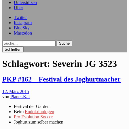
Unterstützen
Über
Twitter
Instagram
BlueSky
Mastodon
Suche
Schließen
Schlagwort:
Severin JG 3523
PKP #162 – Festival des Joghurtmacher
12. März 2015
von
Planet-Kai
Festival der Garden
Beim
Endokrinologen
Pro Evolution Soccer
Joghurt zum selber machen