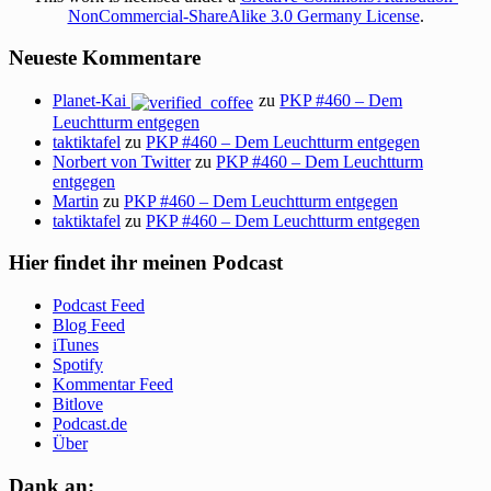
NonCommercial-ShareAlike 3.0 Germany License
.
Neueste Kommentare
Planet-Kai
zu
PKP #460 – Dem
Leuchtturm entgegen
taktiktafel
zu
PKP #460 – Dem Leuchtturm entgegen
Norbert von Twitter
zu
PKP #460 – Dem Leuchtturm
entgegen
Martin
zu
PKP #460 – Dem Leuchtturm entgegen
taktiktafel
zu
PKP #460 – Dem Leuchtturm entgegen
Hier findet ihr meinen Podcast
Podcast Feed
Blog Feed
iTunes
Spotify
Kommentar Feed
Bitlove
Podcast.de
Über
Dank an: