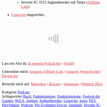
Severin JG 3523 Joghurtbereiter mit Timer (
Affiliate
Link
)
Leseecke
eingerichtet.
Lass ein Abo da:
In deinem Podcatcher
/
Spotify
Unterstütze mich:
Amazon Affiliate Link
/
Amazon Wunschzettel
/
Paypal me
Besuche mich auf:
Mastodon
/
Bluesky
/
Instagram
/
Meinem Blog
Kategorie
Podcast
Schlagwörter
Buch
,
Endokrinologe
,
Endokrinologie
,
Festival der
Garden
,
IKEA
,
Joghurt
,
Joghurtbereiter
,
Leseecke
,
lesen
,
PES
,
PlayStation
,
Podcast
,
Pro Evolution Soccer
,
Saarland
,
Severin JG