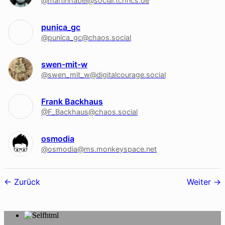
@martinhabel@social.tchncs.de
punica_gc
@punica_gc@chaos.social
swen-mit-w
@swen_mit_w@digitalcourage.social
Frank Backhaus
@F_Backhaus@chaos.social
osmodia
@osmodia@ms.monkeyspace.net
Follower-
Zurück
Weiter
Navigation