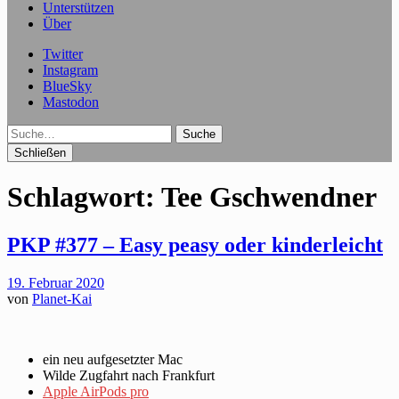
Unterstützen
Über
Twitter
Instagram
BlueSky
Mastodon
Suche
Schließen
Schlagwort:
Tee Gschwendner
PKP #377 – Easy peasy oder kinderleicht
19. Februar 2020
von
Planet-Kai
ein neu aufgesetzter Mac
Wilde Zugfahrt nach Frankfurt
Apple AirPods pro