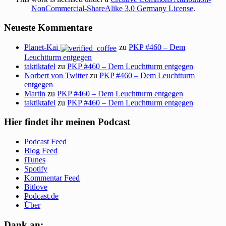
NonCommercial-ShareAlike 3.0 Germany License
.
Neueste Kommentare
Planet-Kai
zu
PKP #460 – Dem
Leuchtturm entgegen
taktiktafel
zu
PKP #460 – Dem Leuchtturm entgegen
Norbert von Twitter
zu
PKP #460 – Dem Leuchtturm
entgegen
Martin
zu
PKP #460 – Dem Leuchtturm entgegen
taktiktafel
zu
PKP #460 – Dem Leuchtturm entgegen
Hier findet ihr meinen Podcast
Podcast Feed
Blog Feed
iTunes
Spotify
Kommentar Feed
Bitlove
Podcast.de
Über
Dank an: