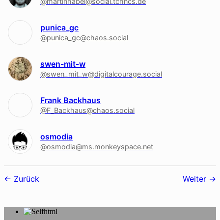
@martinhabel@social.tchncs.de
punica_gc
@punica_gc@chaos.social
swen-mit-w
@swen_mit_w@digitalcourage.social
Frank Backhaus
@F_Backhaus@chaos.social
osmodia
@osmodia@ms.monkeyspace.net
Follower-
Zurück
Weiter
Navigation