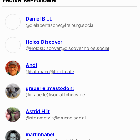
Fediverse-Follower
Daniel B 🏳‍🌈
@dielabertasche@freiburg.social
Holos Discover
@HolosDiscover@discover.holos.social
Andi
@hattmann@troet.cafe
grauerle :mastodon:
@grauerle@social.tchncs.de
Astrid Hilt
@steinmetzin@gruene.social
martinhabel