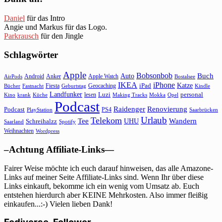
Daniel
für das Intro
Angie und Markus für das Logo.
Parkrausch
für den Jingle
Schlagwörter
Apple
Bobsonbob
Buch
Auto
Android
Anker
Apple Watch
AirPods
Bostalsee
IKEA
iPhone
Katze
Fiesta
Geocaching
iPad
Bücher
Fastnacht
Kindle
Geburtstag
Landfunker
lesen
Luzi
personal
Kino
krank
Küche
Making Tracks
Mokka
Opel
Podcast
Raidenger
Renovierung
Podcast
PS4
Saarbrücken
PlayStation
Urlaub
Telekom
Wandern
Tee
Schreihalzz
UHU
Saarland
Spotify
Weihnachten
Wordpress
–Achtung Affiliate-Links—
Fairer Weise möchte ich euch darauf hinweisen, das alle Amazone-
Links auf meiner Seite Affiliate-Links sind. Wenn Ihr über diese
Links einkauft, bekomme ich ein wenig vom Umsatz ab. Euch
entstehen hierdurch aber KEINE Mehrkosten. Also immer fleißig
einkaufen...:-) Vielen lieben Dank!