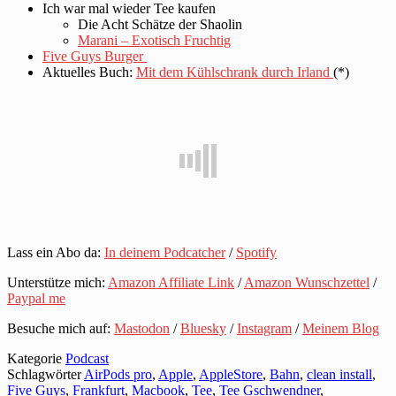
Ich war mal wieder Tee kaufen
Die Acht Schätze der Shaolin
Marani – Exotisch Fruchtig
Five Guys Burger
Aktuelles Buch:
Mit dem Kühlschrank durch Irland
(*)
Lass ein Abo da:
In deinem Podcatcher
/
Spotify
Unterstütze mich:
Amazon Affiliate Link
/
Amazon Wunschzettel
/
Paypal me
Besuche mich auf:
Mastodon
/
Bluesky
/
Instagram
/
Meinem Blog
Kategorie
Podcast
Schlagwörter
AirPods pro
,
Apple
,
AppleStore
,
Bahn
,
clean install
,
Five Guys
,
Frankfurt
,
Macbook
,
Tee
,
Tee Gschwendner
,