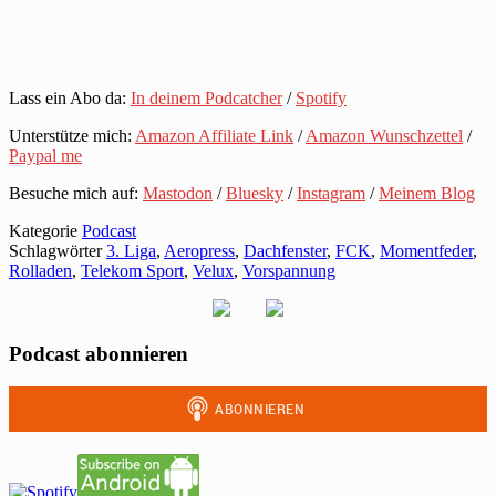
Lass ein Abo da:
In deinem Podcatcher
/
Spotify
Unterstütze mich:
Amazon Affiliate Link
/
Amazon Wunschzettel
/
Paypal me
Besuche mich auf:
Mastodon
/
Bluesky
/
Instagram
/
Meinem Blog
Kategorie
Podcast
Schlagwörter
3. Liga
,
Aeropress
,
Dachfenster
,
FCK
,
Momentfeder
,
Rolladen
,
Telekom Sport
,
Velux
,
Vorspannung
Podcast abonnieren