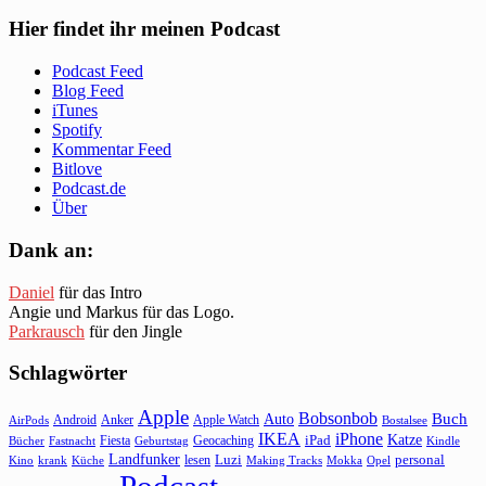
Hier findet ihr meinen Podcast
Podcast Feed
Blog Feed
iTunes
Spotify
Kommentar Feed
Bitlove
Podcast.de
Über
Dank an:
Daniel
für das Intro
Angie und Markus für das Logo.
Parkrausch
für den Jingle
Schlagwörter
Apple
Bobsonbob
Buch
Auto
Android
Anker
Apple Watch
AirPods
Bostalsee
IKEA
iPhone
Katze
Fiesta
Geocaching
iPad
Bücher
Fastnacht
Kindle
Geburtstag
Landfunker
lesen
Luzi
personal
Kino
krank
Küche
Making Tracks
Mokka
Opel