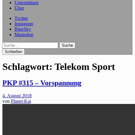
Unterstützen
Über
Twitter
Instagram
BlueSky
Mastodon
Suche
Schließen
Schlagwort:
Telekom Sport
PKP #315 – Vorspannung
4. August 2018
von
Planet-Kai