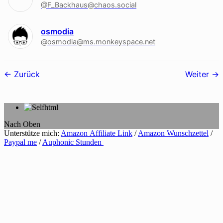
@F_Backhaus@chaos.social
osmodia
@osmodia@ms.monkeyspace.net
Follower-
Zurück
Weiter
Navigation
Nach Oben
Unterstütze mich:
Amazon Affiliate Link
/
Amazon Wunschzettel
/
Paypal me
/
Auphonic Stunden