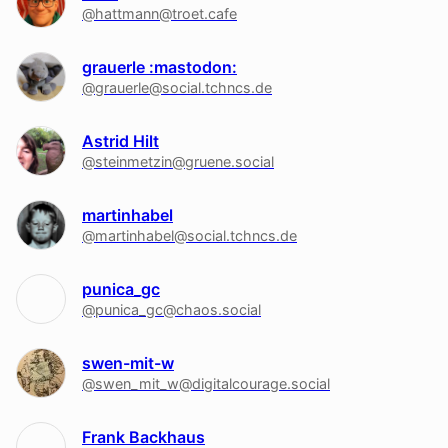
@hattmann@troet.cafe
grauerle :mastodon:
@grauerle@social.tchncs.de
Astrid Hilt
@steinmetzin@gruene.social
martinhabel
@martinhabel@social.tchncs.de
punica_gc
@punica_gc@chaos.social
swen-mit-w
@swen_mit_w@digitalcourage.social
Frank Backhaus