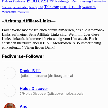
Podcast
Raidenger
Renovierung
Podcast
PS4
Saarbrücken
PlayStation
Urlaub
Telekom
Wandern
Tee
Schreihalzz
UHU
Saarland
Spotify
Weihnachten
Wordpress
–Achtung Affiliate-Links—
Fairer Weise möchte ich euch darauf hinweisen, das alle Amazone-
Links auf meiner Seite Affiliate-Links sind. Wenn Ihr über diese
Links einkauft, bekomme ich ein wenig vom Umsatz ab. Euch
entstehen hierdurch aber KEINE Mehrkosten. Also immer fleißig
einkaufen...:-) Vielen lieben Dank!
Fediverse-Follower
Daniel B 🏳‍🌈
@dielabertasche@freiburg.social
Holos Discover
@HolosDiscover@discover.holos.social
Andi