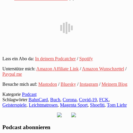
Lass ein Abo da:
In deinem Podcatcher
/
Spotify
Unterstütze mich:
Amazon Affiliate Link
/
Amazon Wunschzettel
/
Paypal me
Besuche mich auf:
Mastodon
/
Bluesky
/
Instagram
/
Meinem Blog
Kategorie
Podcast
Schlagwörter
BahnCard
,
Buch
,
Corona
,
Covid-19
,
FCK
,
Geisterspiele
,
Leichtmatrosen
,
Magenta Sport
,
Shoefiti
,
Tom Liehr
Podcast abonnieren