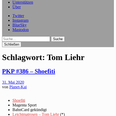
Unterstützen
Über
Twitter
Instagram
BlueSky
Mastodon
Suche
Schließen
Schlagwort:
Tom Liehr
PKP #386 – Shoefiti
31. Mai 2020
von
Planet-Kai
Shoefiti
Magenta Sport
BahnCard gekündigt
Leichtmatrosen – Tom Liehr
(*)