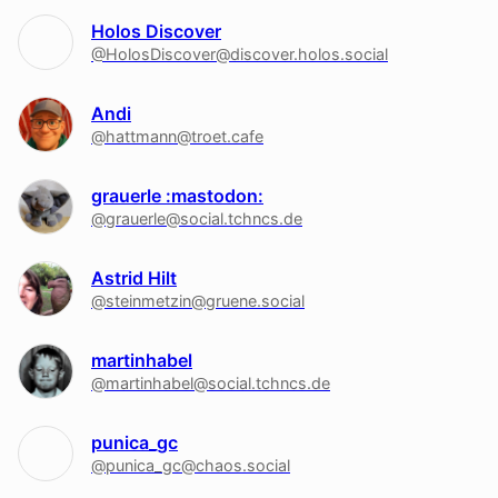
Holos Discover
@HolosDiscover@discover.holos.social
Andi
@hattmann@troet.cafe
grauerle :mastodon:
@grauerle@social.tchncs.de
Astrid Hilt
@steinmetzin@gruene.social
martinhabel
@martinhabel@social.tchncs.de
punica_gc
@punica_gc@chaos.social