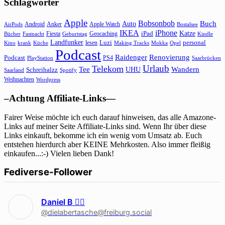
Schlagwörter
Apple
Bobsonbob
Buch
Auto
Android
Anker
Apple Watch
AirPods
Bostalsee
IKEA
iPhone
Katze
Fiesta
Geocaching
iPad
Bücher
Fastnacht
Kindle
Geburtstag
Landfunker
lesen
Luzi
personal
Kino
krank
Küche
Making Tracks
Mokka
Opel
Podcast
Raidenger
Renovierung
Podcast
PS4
Saarbrücken
PlayStation
Urlaub
Telekom
Wandern
Tee
Schreihalzz
UHU
Saarland
Spotify
Weihnachten
Wordpress
–Achtung Affiliate-Links—
Fairer Weise möchte ich euch darauf hinweisen, das alle Amazone-
Links auf meiner Seite Affiliate-Links sind. Wenn Ihr über diese
Links einkauft, bekomme ich ein wenig vom Umsatz ab. Euch
entstehen hierdurch aber KEINE Mehrkosten. Also immer fleißig
einkaufen...:-) Vielen lieben Dank!
Fediverse-Follower
Daniel B 🏳‍🌈
@dielabertasche@freiburg.social