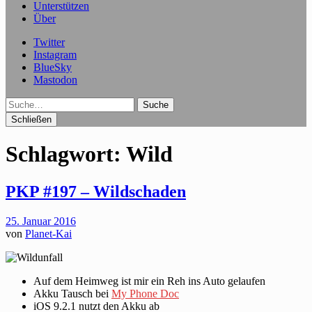
Unterstützen
Über
Twitter
Instagram
BlueSky
Mastodon
Suche
Schließen
Schlagwort:
Wild
PKP #197 – Wildschaden
25. Januar 2016
von
Planet-Kai
Auf dem Heimweg ist mir ein Reh ins Auto gelaufen
Akku Tausch bei
My Phone Doc
iOS 9.2.1 nutzt den Akku ab