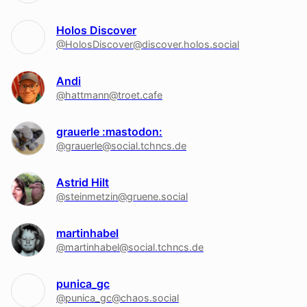
Holos Discover
@HolosDiscover@discover.holos.social
Andi
@hattmann@troet.cafe
grauerle :mastodon:
@grauerle@social.tchncs.de
Astrid Hilt
@steinmetzin@gruene.social
martinhabel
@martinhabel@social.tchncs.de
punica_gc
@punica_gc@chaos.social