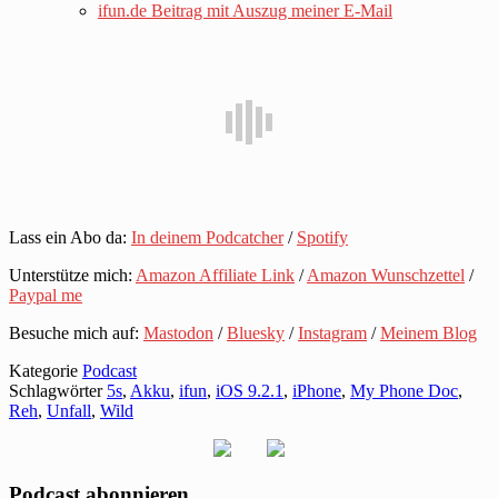
ifun.de Beitrag mit Auszug meiner E-Mail
Lass ein Abo da:
In deinem Podcatcher
/
Spotify
Unterstütze mich:
Amazon Affiliate Link
/
Amazon Wunschzettel
/
Paypal me
Besuche mich auf:
Mastodon
/
Bluesky
/
Instagram
/
Meinem Blog
Kategorie
Podcast
Schlagwörter
5s
,
Akku
,
ifun
,
iOS 9.2.1
,
iPhone
,
My Phone Doc
,
Reh
,
Unfall
,
Wild
Podcast abonnieren