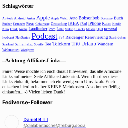
Schlagwörter
Apple
Bobsonbob
Buch
Auto
Android
Anker
Apple Watch
AirPods
Bostalsee
IKEA
iPhone
Katze
Fiesta
Geocaching
iPad
Bücher
Fastnacht
Kindle
Geburtstag
Landfunker
lesen
Luzi
personal
Kino
krank
Küche
Making Tracks
Mokka
Opel
Podcast
Raidenger
Renovierung
Podcast
PS4
Saarbrücken
PlayStation
Urlaub
Telekom
Wandern
Tee
Schreihalzz
UHU
Saarland
Spotify
Weihnachten
Wordpress
–Achtung Affiliate-Links—
Fairer Weise möchte ich euch darauf hinweisen, das alle Amazone-
Links auf meiner Seite Affiliate-Links sind. Wenn Ihr über diese
Links einkauft, bekomme ich ein wenig vom Umsatz ab. Euch
entstehen hierdurch aber KEINE Mehrkosten. Also immer fleißig
einkaufen...:-) Vielen lieben Dank!
Fediverse-Follower
Daniel B 🏳‍🌈
@dielabertasche@freiburg.social