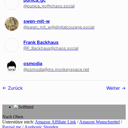
punica_gc
@punica_gc@chaos.social
swen-mit-w
@swen_mit_w@digitalcourage.social
Frank Backhaus
@F_Backhaus@chaos.social
osmodia
@osmodia@ms.monkeyspace.net
Follower-
Zurück
Weiter
Navigation
Nach Oben
Unterstütze mich:
Amazon Affiliate Link
/
Amazon Wunschzettel
/
Paypal me
/
Auphonic Stunden