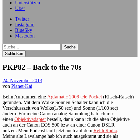
Unterstützen
Über
Twitter
Instagram
BlueSky
Mastodon
Suche
Schließen
PKP82 – Back to the 70s
24. November 2013
von
Planet-Kai
Beim Aufräumen eine
Agfamatic 2008 tele Pocket
(Ritsch-Ratsch)
gefunden. Mit dem Wolke Sonnen Schalter kann ich die
Verschlusszeit von Wolke(1/50 sec) und Sonne (1/100 sec)
ändern. Für meine Canon analog Sammlung hab ich mir
einen
Objektivadapter
bestellt, dann kann ich die alten Objektive
auch an der Canon EOS 500 bzw an einer Canon DSLR
nutzen. Mein Podcast läuft jetzt auch auf dem
RelifeRadio
.
Meine alte Lavalampe hab ich auch ausgekramt und sie als