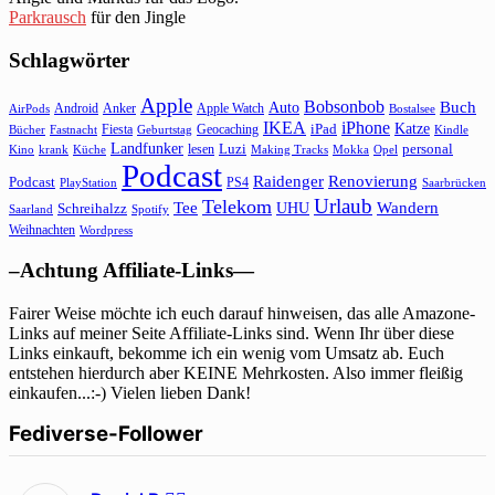
Parkrausch
für den Jingle
Schlagwörter
Apple
Bobsonbob
Buch
Auto
Android
Anker
Apple Watch
AirPods
Bostalsee
IKEA
iPhone
Katze
Fiesta
Geocaching
iPad
Bücher
Fastnacht
Kindle
Geburtstag
Landfunker
lesen
Luzi
personal
Kino
krank
Küche
Making Tracks
Mokka
Opel
Podcast
Raidenger
Renovierung
Podcast
PS4
Saarbrücken
PlayStation
Urlaub
Telekom
Wandern
Tee
Schreihalzz
UHU
Saarland
Spotify
Weihnachten
Wordpress
–Achtung Affiliate-Links—
Fairer Weise möchte ich euch darauf hinweisen, das alle Amazone-
Links auf meiner Seite Affiliate-Links sind. Wenn Ihr über diese
Links einkauft, bekomme ich ein wenig vom Umsatz ab. Euch
entstehen hierdurch aber KEINE Mehrkosten. Also immer fleißig
einkaufen...:-) Vielen lieben Dank!
Fediverse-Follower