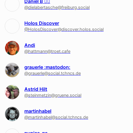
Daniel B 🏳‍🌈
@dielabertasche@freiburg.social
Holos Discover
@HolosDiscover@discover.holos.social
Andi
@hattmann@troet.cafe
grauerle :mastodon:
@grauerle@social.tchncs.de
Astrid Hilt
@steinmetzin@gruene.social
martinhabel
@martinhabel@social.tchncs.de