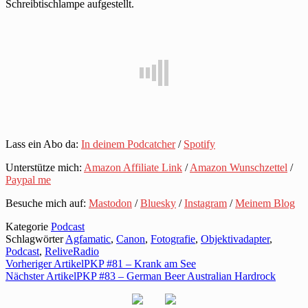
Schreibtischlampe aufgestellt.
Lass ein Abo da:
In deinem Podcatcher
/
Spotify
Unterstütze mich:
Amazon Affiliate Link
/
Amazon Wunschzettel
/
Paypal me
Besuche mich auf:
Mastodon
/
Bluesky
/
Instagram
/
Meinem Blog
Kategorie
Podcast
Schlagwörter
Agfamatic
,
Canon
,
Fotografie
,
Objektivadapter
,
Podcast
,
ReliveRadio
Vorheriger Artikel
PKP #81 – Krank am See
Nächster Artikel
PKP #83 – German Beer Australian Hardrock