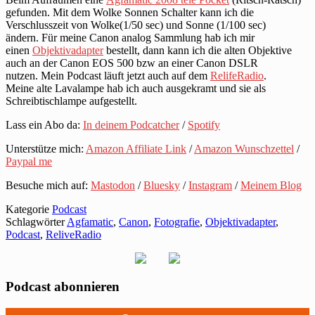
gefunden. Mit dem Wolke Sonnen Schalter kann ich die
Verschlusszeit von Wolke(1/50 sec) und Sonne (1/100 sec)
ändern. Für meine Canon analog Sammlung hab ich mir
einen
Objektivadapter
bestellt, dann kann ich die alten Objektive
auch an der Canon EOS 500 bzw an einer Canon DSLR
nutzen. Mein Podcast läuft jetzt auch auf dem
RelifeRadio
.
Meine alte Lavalampe hab ich auch ausgekramt und sie als
Schreibtischlampe aufgestellt.
Lass ein Abo da:
In deinem Podcatcher
/
Spotify
Unterstütze mich:
Amazon Affiliate Link
/
Amazon Wunschzettel
/
Paypal me
Besuche mich auf:
Mastodon
/
Bluesky
/
Instagram
/
Meinem Blog
Kategorie
Podcast
Schlagwörter
Agfamatic
,
Canon
,
Fotografie
,
Objektivadapter
,
Podcast
,
ReliveRadio
Podcast abonnieren