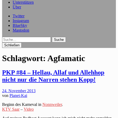
Unterstützen
Über
Twitter
Instagram
BlueSky
Mastodon
Suche
Schließen
Schlagwort:
Agfamatic
PKP #84 – Hellau, Allaf und Allehhop
nicht nur die Narren stehen Kopp!
24. November 2013
von
Planet-Kai
Beginn des Karneval in
Nonnweiler
.
KTV Saar
–
Video