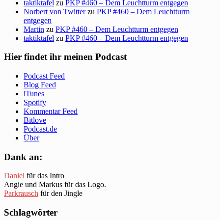
taktiktafel
zu
PKP #460 – Dem Leuchtturm entgegen
Norbert von Twitter
zu
PKP #460 – Dem Leuchtturm
entgegen
Martin
zu
PKP #460 – Dem Leuchtturm entgegen
taktiktafel
zu
PKP #460 – Dem Leuchtturm entgegen
Hier findet ihr meinen Podcast
Podcast Feed
Blog Feed
iTunes
Spotify
Kommentar Feed
Bitlove
Podcast.de
Über
Dank an:
Daniel
für das Intro
Angie und Markus für das Logo.
Parkrausch
für den Jingle
Schlagwörter