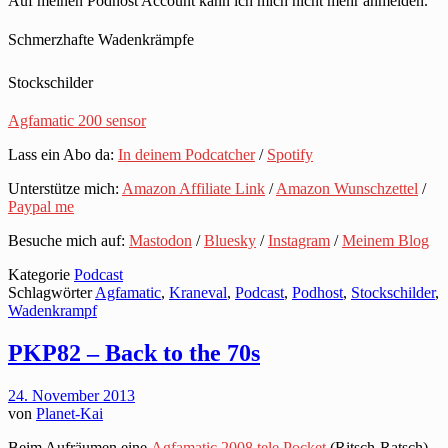
Auf meinen Podhost Account kann ich mich nicht mehr anmelden.
Schmerzhafte Wadenkrämpfe
Stockschilder
Agfamatic 200 sensor
Lass ein Abo da:
In deinem Podcatcher
/
Spotify
Unterstütze mich:
Amazon Affiliate Link
/
Amazon Wunschzettel
/
Paypal me
Besuche mich auf:
Mastodon
/
Bluesky
/
Instagram
/
Meinem Blog
Kategorie
Podcast
Schlagwörter
Agfamatic
,
Kraneval
,
Podcast
,
Podhost
,
Stockschilder
,
Wadenkrampf
PKP82 – Back to the 70s
24. November 2013
von
Planet-Kai
Beim Aufräumen eine
Agfamatic 2008 tele Pocket
(Ritsch-Ratsch)