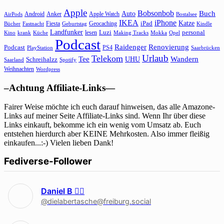
Apple
Bobsonbob
Buch
Auto
Android
Anker
Apple Watch
AirPods
Bostalsee
IKEA
iPhone
Katze
Fiesta
Geocaching
iPad
Bücher
Fastnacht
Kindle
Geburtstag
Landfunker
lesen
Luzi
personal
Kino
krank
Küche
Making Tracks
Mokka
Opel
Podcast
Raidenger
Renovierung
Podcast
PS4
Saarbrücken
PlayStation
Urlaub
Telekom
Wandern
Tee
Schreihalzz
UHU
Saarland
Spotify
Weihnachten
Wordpress
–Achtung Affiliate-Links—
Fairer Weise möchte ich euch darauf hinweisen, das alle Amazone-
Links auf meiner Seite Affiliate-Links sind. Wenn Ihr über diese
Links einkauft, bekomme ich ein wenig vom Umsatz ab. Euch
entstehen hierdurch aber KEINE Mehrkosten. Also immer fleißig
einkaufen...:-) Vielen lieben Dank!
Fediverse-Follower
Daniel B 🏳‍🌈
@dielabertasche@freiburg.social