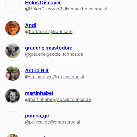
Holos Discover
@HolosDiscover@discover.holos.social
Andi
@hattmann@troet.cafe
grauerle :mastodon:
@grauerle@social.tchncs.de
Astrid Hilt
@steinmetzin@gruene.social
martinhabel
@martinhabel@social.tchncs.de
punica_gc
@punica_gc@chaos.social