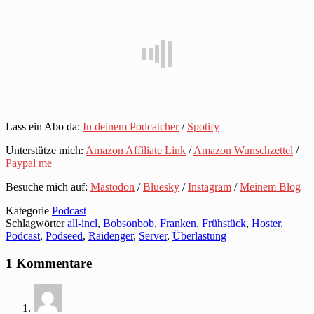
Lass ein Abo da:
In deinem Podcatcher
/
Spotify
Unterstütze mich:
Amazon Affiliate Link
/
Amazon Wunschzettel
/
Paypal me
Besuche mich auf:
Mastodon
/
Bluesky
/
Instagram
/
Meinem Blog
Kategorie
Podcast
Schlagwörter
all-incl
,
Bobsonbob
,
Franken
,
Frühstück
,
Hoster
,
Podcast
,
Podseed
,
Raidenger
,
Server
,
Überlastung
1 Kommentare