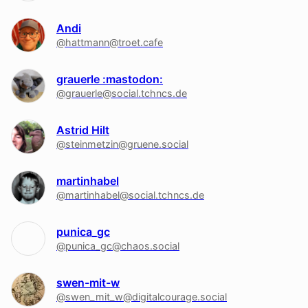
Andi
@hattmann@troet.cafe
grauerle :mastodon:
@grauerle@social.tchncs.de
Astrid Hilt
@steinmetzin@gruene.social
martinhabel
@martinhabel@social.tchncs.de
punica_gc
@punica_gc@chaos.social
swen-mit-w
@swen_mit_w@digitalcourage.social