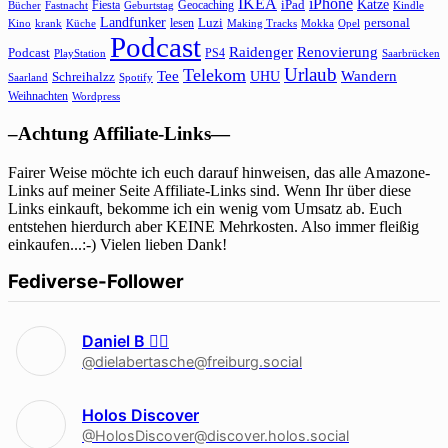
IKEA
iPhone
Katze
Fiesta
Geocaching
iPad
Bücher
Fastnacht
Kindle
Geburtstag
Landfunker
lesen
Luzi
personal
Kino
krank
Küche
Making Tracks
Mokka
Opel
Podcast
Raidenger
Renovierung
Podcast
PS4
Saarbrücken
PlayStation
Urlaub
Telekom
Wandern
Tee
Schreihalzz
UHU
Saarland
Spotify
Weihnachten
Wordpress
–Achtung Affiliate-Links—
Fairer Weise möchte ich euch darauf hinweisen, das alle Amazone-
Links auf meiner Seite Affiliate-Links sind. Wenn Ihr über diese
Links einkauft, bekomme ich ein wenig vom Umsatz ab. Euch
entstehen hierdurch aber KEINE Mehrkosten. Also immer fleißig
einkaufen...:-) Vielen lieben Dank!
Fediverse-Follower
Daniel B 🏳‍🌈
@dielabertasche@freiburg.social
Holos Discover
@HolosDiscover@discover.holos.social