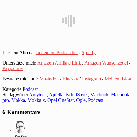
Lass ein Abo da:
In deinem Podcatcher
/
Spotify
Unterstütze mich:
Amazon Affiliate Link
/
Amazon Wunschzettel
/
Paypal me
Besuche mich auf:
Mastodon
/
Bluesky
/
Instagram
/
Meinem Blog
Kategorie
Podcast
Schlagwörter
Amytech
,
Apfelklatsch
,
iSaver
,
Macbook
,
Macbook
pro
,
Mokka
,
Mokka x
,
Opel OneStar
,
Ople
,
Podcast
6 Kommentare