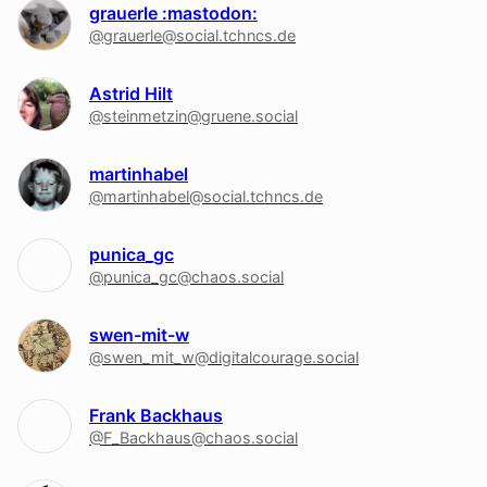
grauerle :mastodon:
@grauerle@social.tchncs.de
Astrid Hilt
@steinmetzin@gruene.social
martinhabel
@martinhabel@social.tchncs.de
punica_gc
@punica_gc@chaos.social
swen-mit-w
@swen_mit_w@digitalcourage.social
Frank Backhaus
@F_Backhaus@chaos.social