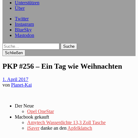
Unterstützen
Über
Twitter
Instagram
BlueSky
Mastodon
Suche
Schließen
PKP #256 – Ein Tag wie Weihnachten
1. April 2017
von
Planet-Kai
Der Neue
Opel OneStar
Macbook gekauft
Amytech Wasserdichte 13,3 Zoll Tasche
iSaver
danke an den
Apfelklatsch