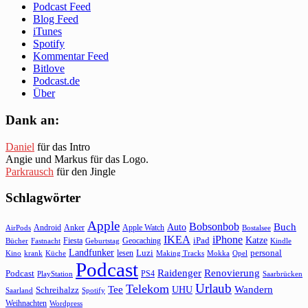
Podcast Feed
Blog Feed
iTunes
Spotify
Kommentar Feed
Bitlove
Podcast.de
Über
Dank an:
Daniel
für das Intro
Angie und Markus für das Logo.
Parkrausch
für den Jingle
Schlagwörter
Apple
Bobsonbob
Buch
Auto
Android
Anker
Apple Watch
AirPods
Bostalsee
IKEA
iPhone
Katze
Fiesta
Geocaching
iPad
Bücher
Fastnacht
Kindle
Geburtstag
Landfunker
lesen
Luzi
personal
Kino
krank
Küche
Making Tracks
Mokka
Opel
Podcast
Raidenger
Renovierung
Podcast
PS4
Saarbrücken
PlayStation
Urlaub
Telekom
Wandern
Tee
Schreihalzz
UHU
Saarland
Spotify
Weihnachten
Wordpress