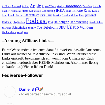
Apple
Bobsonbob
Buch
Auto
Android
Anker
Apple Watch
AirPods
Bostalsee
IKEA
iPhone
Katze
Fiesta
Geocaching
iPad
Bücher
Fastnacht
Kindle
Geburtstag
Landfunker
lesen
Luzi
personal
Kino
krank
Küche
Making Tracks
Mokka
Opel
Podcast
Raidenger
Renovierung
Podcast
PS4
Saarbrücken
PlayStation
Urlaub
Telekom
Wandern
Tee
Schreihalzz
UHU
Saarland
Spotify
Weihnachten
Wordpress
–Achtung Affiliate-Links—
Fairer Weise möchte ich euch darauf hinweisen, das alle Amazone-
Links auf meiner Seite Affiliate-Links sind. Wenn Ihr über diese
Links einkauft, bekomme ich ein wenig vom Umsatz ab. Euch
entstehen hierdurch aber KEINE Mehrkosten. Also immer fleißig
einkaufen...:-) Vielen lieben Dank!
Fediverse-Follower
Daniel B 🏳‍
@dielabertasche@freiburg.social