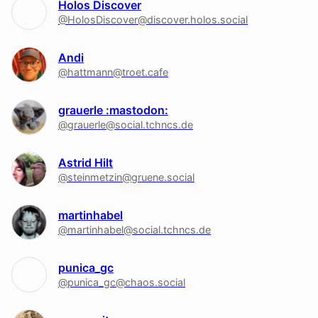
Holos Discover
@HolosDiscover@discover.holos.social
Andi
@hattmann@troet.cafe
grauerle :mastodon:
@grauerle@social.tchncs.de
Astrid Hilt
@steinmetzin@gruene.social
martinhabel
@martinhabel@social.tchncs.de
punica_gc
@punica_gc@chaos.social