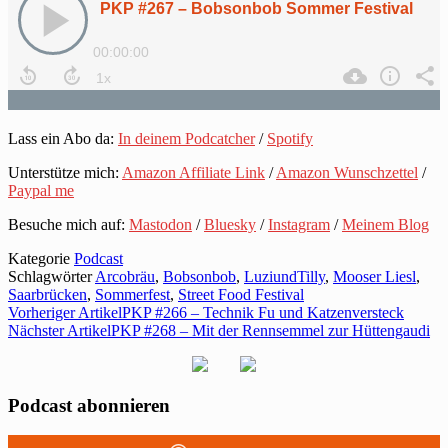
Lass ein Abo da:
In deinem Podcatcher
/
Spotify
Unterstütze mich:
Amazon Affiliate Link
/
Amazon Wunschzettel
/
Paypal me
Besuche mich auf:
Mastodon
/
Bluesky
/
Instagram
/
Meinem Blog
Kategorie
Podcast
Schlagwörter
Arcobräu
,
Bobsonbob
,
LuziundTilly
,
Mooser Liesl
,
Saarbrücken
,
Sommerfest
,
Street Food Festival
Vorheriger Artikel
PKP #266 – Technik Fu und Katzenversteck
Nächster Artikel
PKP #268 – Mit der Rennsemmel zur Hüttengaudi
Podcast abonnieren