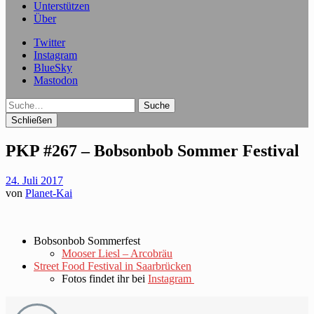
Unterstützen
Über
Twitter
Instagram
BlueSky
Mastodon
Suche
Schließen
PKP #267 – Bobsonbob Sommer Festival
24. Juli 2017
von
Planet-Kai
Bobsonbob Sommerfest
Mooser Liesl – Arcobräu
Street Food Festival in Saarbrücken
Fotos findet ihr bei
Instagram