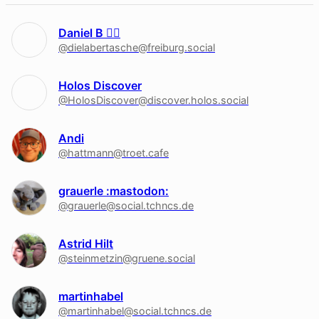
Daniel B 🏳‍🌈
@dielabertasche@freiburg.social
Holos Discover
@HolosDiscover@discover.holos.social
Andi
@hattmann@troet.cafe
grauerle :mastodon:
@grauerle@social.tchncs.de
Astrid Hilt
@steinmetzin@gruene.social
martinhabel
@martinhabel@social.tchncs.de