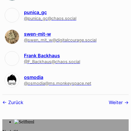
punica_gc
@punica_gc@chaos.social
swen-mit-w
@swen_mit_w@digitalcourage.social
Frank Backhaus
@F_Backhaus@chaos.social
osmodia
@osmodia@ms.monkeyspace.net
Follower-
Zurück
Weiter
Navigation