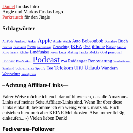
Daniel
für das Intro
Angie und Markus für das Logo.
Parkrausch
für den Jingle
Schlagwörter
Apple
Bobsonbob
Buch
Auto
Android
Anker
Apple Watch
AirPods
Bostalsee
IKEA
iPhone
Katze
Fiesta
Geocaching
iPad
Bücher
Fastnacht
Kindle
Geburtstag
Landfunker
lesen
Luzi
personal
Kino
krank
Küche
Making Tracks
Mokka
Opel
Podcast
Raidenger
Renovierung
Podcast
PS4
Saarbrücken
PlayStation
Urlaub
Telekom
Wandern
Tee
Schreihalzz
UHU
Saarland
Spotify
Weihnachten
Wordpress
–Achtung Affiliate-Links—
Fairer Weise möchte ich euch darauf hinweisen, das alle Amazone-
Links auf meiner Seite Affiliate-Links sind. Wenn Ihr über diese
Links einkauft, bekomme ich ein wenig vom Umsatz ab. Euch
entstehen hierdurch aber KEINE Mehrkosten. Also immer fleißig
einkaufen...:-) Vielen lieben Dank!
Fediverse-Follower