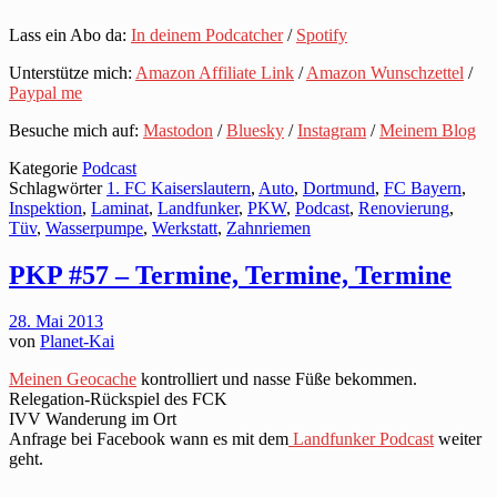
Lass ein Abo da:
In deinem Podcatcher
/
Spotify
Unterstütze mich:
Amazon Affiliate Link
/
Amazon Wunschzettel
/
Paypal me
Besuche mich auf:
Mastodon
/
Bluesky
/
Instagram
/
Meinem Blog
Kategorie
Podcast
Schlagwörter
1. FC Kaiserslautern
,
Auto
,
Dortmund
,
FC Bayern
,
Inspektion
,
Laminat
,
Landfunker
,
PKW
,
Podcast
,
Renovierung
,
Tüv
,
Wasserpumpe
,
Werkstatt
,
Zahnriemen
PKP #57 – Termine, Termine, Termine
28. Mai 2013
von
Planet-Kai
Meinen Geocache
kontrolliert und nasse Füße bekommen.
Relegation-Rückspiel des FCK
IVV Wanderung im Ort
Anfrage bei Facebook wann es mit dem
Landfunker Podcast
weiter
geht.