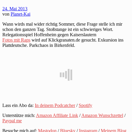
24. Mai 2013
von
Planet-Kai
Wann wirds mal wider richtig Sommer, diese Frage stelle ich mir
schon den ganzen Tag. Stoßstange ist ein schwieriges Wort.
Relegationsspiel Hoffenheim gegen Kaiserslautern
Fotos mit Raps
wird auf Klickgranaten.de gesucht. Exkursion ins
Plattdeutsche. Parkchaos in Birkenfeld.
Lass ein Abo da:
In deinem Podcatcher
/
Spotify
Unterstütze mich:
Amazon Affiliate Link
/
Amazon Wunschzettel
/
Paypal me
Besuche mich auf:
Mastodon
/
Bluesky
/
Instagram
/
Meinem Blog