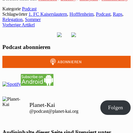
Kategorie
Podcast
Schlagwörter
1. FC Kaiserslautern
,
Hofffenheim
,
Podcast
,
Raps
,
Relegation
,
Sommer
Vorherige Artikel
Podcast abonnieren
Planet-Kai
Folgen
@podcast@planet-kai.org
Audioinhalte dieser Seite sind lizensiert unter