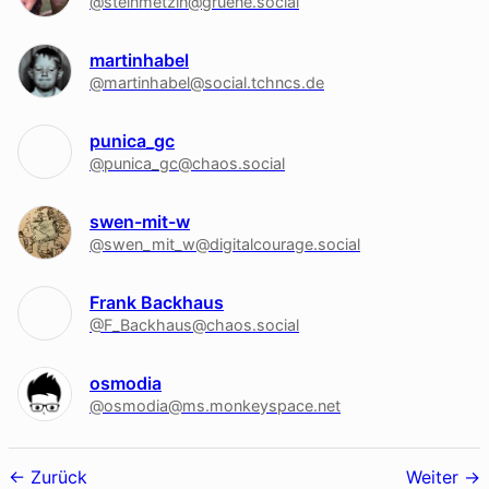
@steinmetzin@gruene.social
martinhabel
@martinhabel@social.tchncs.de
punica_gc
@punica_gc@chaos.social
swen-mit-w
@swen_mit_w@digitalcourage.social
Frank Backhaus
@F_Backhaus@chaos.social
osmodia
@osmodia@ms.monkeyspace.net
Follower-
Zurück
Weiter