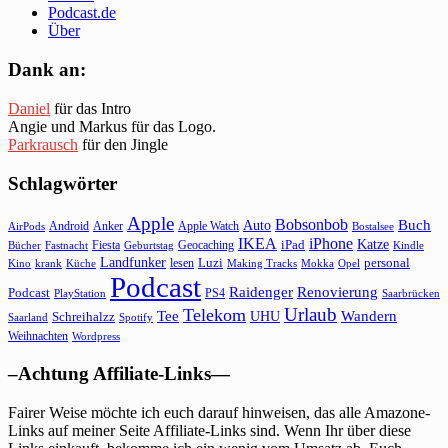
Podcast.de
Über
Dank an:
Daniel
für das Intro
Angie und Markus für das Logo.
Parkrausch
für den Jingle
Schlagwörter
Apple
Bobsonbob
Buch
Auto
Android
Anker
Apple Watch
AirPods
Bostalsee
IKEA
iPhone
Katze
Fiesta
Geocaching
iPad
Bücher
Fastnacht
Kindle
Geburtstag
Landfunker
lesen
Luzi
personal
Kino
krank
Küche
Making Tracks
Mokka
Opel
Podcast
Raidenger
Renovierung
Podcast
PS4
Saarbrücken
PlayStation
Urlaub
Telekom
Wandern
Tee
Schreihalzz
UHU
Saarland
Spotify
Weihnachten
Wordpress
–Achtung Affiliate-Links—
Fairer Weise möchte ich euch darauf hinweisen, das alle Amazone-
Links auf meiner Seite Affiliate-Links sind. Wenn Ihr über diese