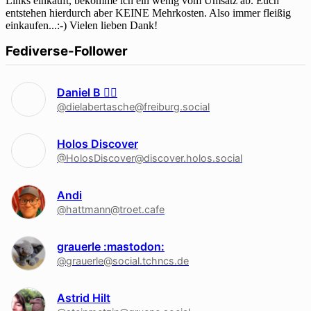
Links einkauft, bekomme ich ein wenig vom Umsatz ab. Euch
entstehen hierdurch aber KEINE Mehrkosten. Also immer fleißig
einkaufen...:-) Vielen lieben Dank!
Fediverse-Follower
Daniel B 🏳‍🌈
@dielabertasche@freiburg.social
Holos Discover
@HolosDiscover@discover.holos.social
Andi
@hattmann@troet.cafe
grauerle :mastodon:
@grauerle@social.tchncs.de
Astrid Hilt