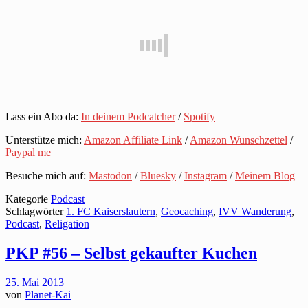
Lass ein Abo da:
In deinem Podcatcher
/
Spotify
Unterstütze mich:
Amazon Affiliate Link
/
Amazon Wunschzettel
/
Paypal me
Besuche mich auf:
Mastodon
/
Bluesky
/
Instagram
/
Meinem Blog
Kategorie
Podcast
Schlagwörter
1. FC Kaiserslautern
,
Geocaching
,
IVV Wanderung
,
Podcast
,
Religation
PKP #56 – Selbst gekaufter Kuchen
25. Mai 2013
von
Planet-Kai