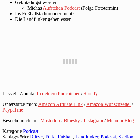
Geblitzdingst worden
Michas
Aufstehen Podcast
(Folge Fototermin)
Ins Fußballstadion oder nicht?
Die Landfunker gehen essen
Lass ein Abo da:
In deinem Podcatcher
/
Spotify
Unterstütze mich:
Amazon Affiliate Link
/
Amazon Wunschzettel
/
Paypal me
Besuche mich auf:
Mastodon
/
Bluesky
/
Instagram
/
Meinem Blog
Kategorie
Podcast
Schlagwörter
Blitzer
,
FCK
,
Fußball
,
Landfunker
,
Podcast
,
Stadion
,