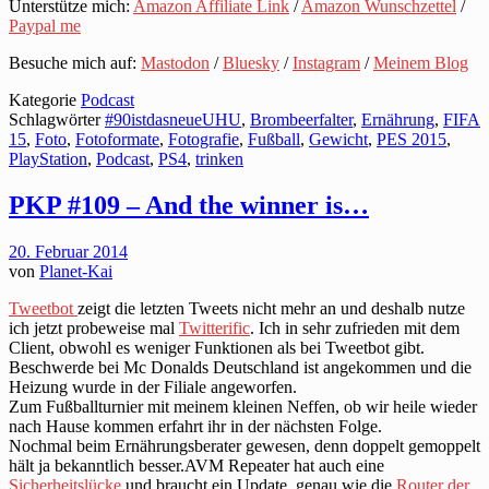
Unterstütze mich:
Amazon Affiliate Link
/
Amazon Wunschzettel
/
Paypal me
Besuche mich auf:
Mastodon
/
Bluesky
/
Instagram
/
Meinem Blog
Kategorie
Podcast
Schlagwörter
#90istdasneueUHU
,
Brombeerfalter
,
Ernährung
,
FIFA
15
,
Foto
,
Fotoformate
,
Fotografie
,
Fußball
,
Gewicht
,
PES 2015
,
PlayStation
,
Podcast
,
PS4
,
trinken
PKP #109 – And the winner is…
20. Februar 2014
von
Planet-Kai
Tweetbot
zeigt die letzten Tweets nicht mehr an und deshalb nutze
ich jetzt probeweise mal
Twitterific
. Ich in sehr zufrieden mit dem
Client, obwohl es weniger Funktionen als bei Tweetbot gibt.
Beschwerde bei Mc Donalds Deutschland ist angekommen und die
Heizung wurde in der Filiale angeworfen.
Zum Fußballturnier mit meinem kleinen Neffen, ob wir heile wieder
nach Hause kommen erfahrt ihr in der nächsten Folge.
Nochmal beim Ernährungsberater gewesen, denn doppelt gemoppelt
hält ja bekanntlich besser.AVM Repeater hat auch eine
Sicherheitslücke
und braucht ein Update, genau wie die
Router der