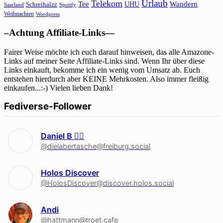
Urlaub
Telekom
Wandern
Tee
Schreihalzz
UHU
Saarland
Spotify
Weihnachten
Wordpress
–Achtung Affiliate-Links—
Fairer Weise möchte ich euch darauf hinweisen, das alle Amazone-
Links auf meiner Seite Affiliate-Links sind. Wenn Ihr über diese
Links einkauft, bekomme ich ein wenig vom Umsatz ab. Euch
entstehen hierdurch aber KEINE Mehrkosten. Also immer fleißig
einkaufen...:-) Vielen lieben Dank!
Fediverse-Follower
Daniel B 🏳‍🌈
@dielabertasche@freiburg.social
Holos Discover
@HolosDiscover@discover.holos.social
Andi
@hattmann@troet.cafe