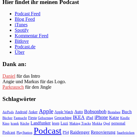
Hier findet ihr meinen Podcast
Podcast Feed
Blog Feed
iTunes
Spotify
Kommentar Feed
Bitlove
Podcast.de
Über
Dank an:
Daniel
für das Intro
Angie und Markus für das Logo.
Parkrausch
für den Jingle
Schlagwörter
Apple
Bobsonbob
Buch
Auto
Android
Anker
Apple Watch
AirPods
Bostalsee
IKEA
iPhone
Katze
Fiesta
Geocaching
iPad
Bücher
Fastnacht
Kindle
Geburtstag
Landfunker
lesen
Luzi
personal
Kino
krank
Küche
Making Tracks
Mokka
Opel
Podcast
Raidenger
Renovierung
Podcast
PS4
Saarbrücken
PlayStation