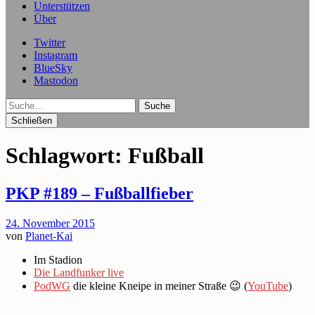
Unterstützen
Über
Twitter
Instagram
BlueSky
Mastodon
Suche
Schließen
Schlagwort:
Fußball
PKP #189 – Fußballfieber
24. November 2015
von
Planet-Kai
Im Stadion
Die Landfunker live
PodWG
die kleine Kneipe in meiner Straße 😉 (
YouTube
)