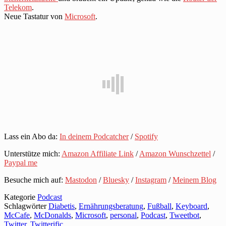
Telekom
.
Neue Tastatur von
Microsoft
.
Lass ein Abo da:
In deinem Podcatcher
/
Spotify
Unterstütze mich:
Amazon Affiliate Link
/
Amazon Wunschzettel
/
Paypal me
Besuche mich auf:
Mastodon
/
Bluesky
/
Instagram
/
Meinem Blog
Kategorie
Podcast
Schlagwörter
Diabetis
,
Ernährungsberatung
,
Fußball
,
Keyboard
,
McCafe
,
McDonalds
,
Microsoft
,
personal
,
Podcast
,
Tweetbot
,
Twitter
,
Twitterific