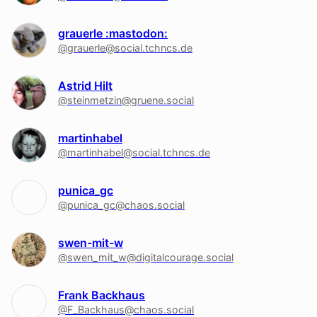
grauerle :mastodon:
@grauerle@social.tchncs.de
Astrid Hilt
@steinmetzin@gruene.social
martinhabel
@martinhabel@social.tchncs.de
punica_gc
@punica_gc@chaos.social
swen-mit-w
@swen_mit_w@digitalcourage.social
Frank Backhaus
@F_Backhaus@chaos.social