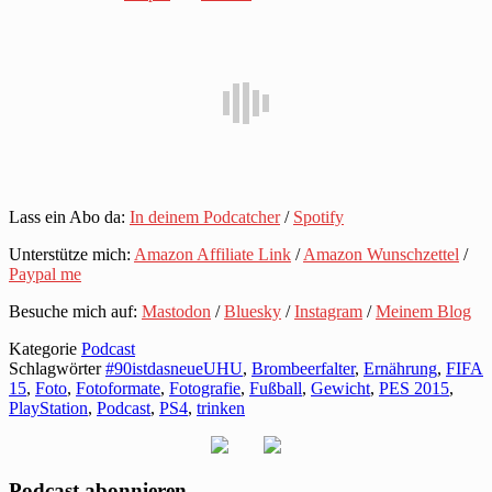
Lass ein Abo da:
In deinem Podcatcher
/
Spotify
Unterstütze mich:
Amazon Affiliate Link
/
Amazon Wunschzettel
/
Paypal me
Besuche mich auf:
Mastodon
/
Bluesky
/
Instagram
/
Meinem Blog
Kategorie
Podcast
Schlagwörter
#90istdasneueUHU
,
Brombeerfalter
,
Ernährung
,
FIFA
15
,
Foto
,
Fotoformate
,
Fotografie
,
Fußball
,
Gewicht
,
PES 2015
,
PlayStation
,
Podcast
,
PS4
,
trinken
Podcast abonnieren