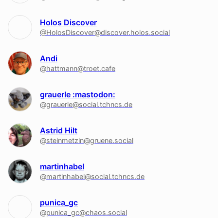
Holos Discover
@HolosDiscover@discover.holos.social
Andi
@hattmann@troet.cafe
grauerle :mastodon:
@grauerle@social.tchncs.de
Astrid Hilt
@steinmetzin@gruene.social
martinhabel
@martinhabel@social.tchncs.de
punica_gc
@punica_gc@chaos.social