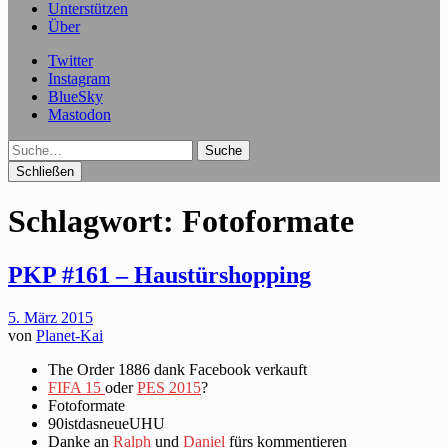
Unterstützen
Über
Twitter
Instagram
BlueSky
Mastodon
Suche
Schließen
Schlagwort:
Fotoformate
PKP #161 – Haustürshopping
5. März 2015
von
Planet-Kai
The Order 1886 dank Facebook verkauft
FIFA 15
oder
PES 2015
?
Fotoformate
90istdasneueUHU
Danke an
Ralph
und
Daniel
fürs kommentieren