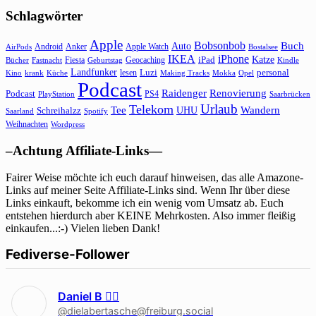
Schlagwörter
Apple
Bobsonbob
Buch
Auto
Android
Anker
Apple Watch
AirPods
Bostalsee
IKEA
iPhone
Katze
Fiesta
Geocaching
iPad
Bücher
Fastnacht
Kindle
Geburtstag
Landfunker
lesen
Luzi
personal
Kino
krank
Küche
Making Tracks
Mokka
Opel
Podcast
Raidenger
Renovierung
Podcast
PS4
Saarbrücken
PlayStation
Urlaub
Telekom
Wandern
Tee
Schreihalzz
UHU
Saarland
Spotify
Weihnachten
Wordpress
–Achtung Affiliate-Links—
Fairer Weise möchte ich euch darauf hinweisen, das alle Amazone-
Links auf meiner Seite Affiliate-Links sind. Wenn Ihr über diese
Links einkauft, bekomme ich ein wenig vom Umsatz ab. Euch
entstehen hierdurch aber KEINE Mehrkosten. Also immer fleißig
einkaufen...:-) Vielen lieben Dank!
Fediverse-Follower
Daniel B 🏳‍🌈
@dielabertasche@freiburg.social