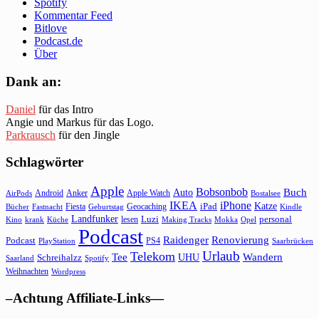
Spotify
Kommentar Feed
Bitlove
Podcast.de
Über
Dank an:
Daniel
für das Intro
Angie und Markus für das Logo.
Parkrausch
für den Jingle
Schlagwörter
Apple
Bobsonbob
Buch
Auto
Android
Anker
Apple Watch
AirPods
Bostalsee
IKEA
iPhone
Katze
Fiesta
Geocaching
iPad
Bücher
Fastnacht
Kindle
Geburtstag
Landfunker
lesen
Luzi
personal
Kino
krank
Küche
Making Tracks
Mokka
Opel
Podcast
Raidenger
Renovierung
Podcast
PS4
Saarbrücken
PlayStation
Urlaub
Telekom
Wandern
Tee
Schreihalzz
UHU
Saarland
Spotify
Weihnachten
Wordpress
–Achtung Affiliate-Links—