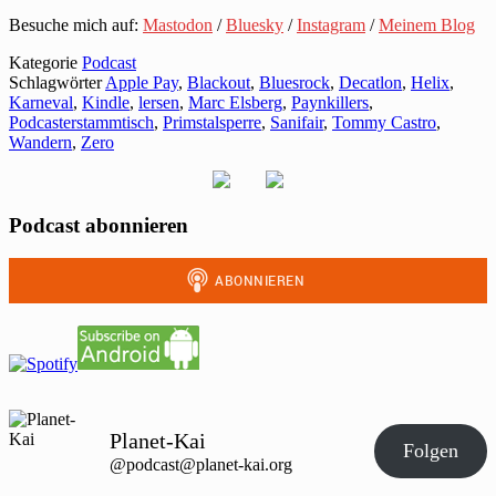
Besuche mich auf:
Mastodon
/
Bluesky
/
Instagram
/
Meinem Blog
Kategorie
Podcast
Schlagwörter
Apple Pay
,
Blackout
,
Bluesrock
,
Decatlon
,
Helix
,
Karneval
,
Kindle
,
lersen
,
Marc Elsberg
,
Paynkillers
,
Podcasterstammtisch
,
Primstalsperre
,
Sanifair
,
Tommy Castro
,
Wandern
,
Zero
Podcast abonnieren
Planet-Kai
Folgen
@podcast@planet-kai.org