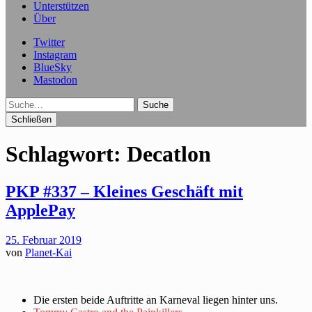
Unterstützen
Über
Twitter
Instagram
BlueSky
Mastodon
Suche
Schließen
Schlagwort:
Decatlon
PKP #337 – Kleines Geschäft mit
ApplePay
25. Februar 2019
von
Planet-Kai
Die ersten beide Auftritte an Karneval liegen hinter uns.