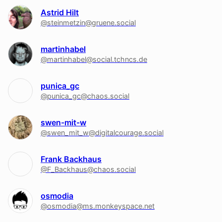
Astrid Hilt
@steinmetzin@gruene.social
martinhabel
@martinhabel@social.tchncs.de
punica_gc
@punica_gc@chaos.social
swen-mit-w
@swen_mit_w@digitalcourage.social
Frank Backhaus
@F_Backhaus@chaos.social
osmodia
@osmodia@ms.monkeyspace.net