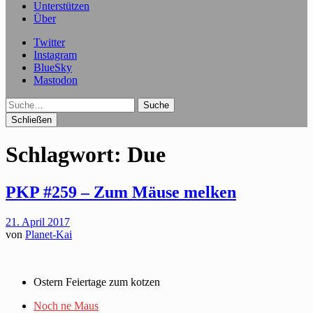
Unterstützen
Über
Twitter
Instagram
BlueSky
Mastodon
Suche
Schließen
Schlagwort:
Due
PKP #259 – Zum Mäuse melken
21. April 2017
von
Planet-Kai
Ostern Feiertage zum kotzen
Noch ne Maus