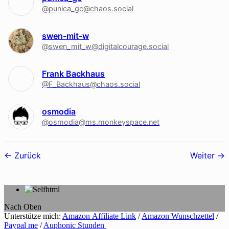
@punica_gc@chaos.social
swen-mit-w
@swen_mit_w@digitalcourage.social
Frank Backhaus
@F_Backhaus@chaos.social
osmodia
@osmodia@ms.monkeyspace.net
Follower-
Zurück
Weiter
Navigation
Nach Oben
Unterstütze mich:
Amazon Affiliate Link
/
Amazon Wunschzettel
/
Paypal me
/
Auphonic Stunden