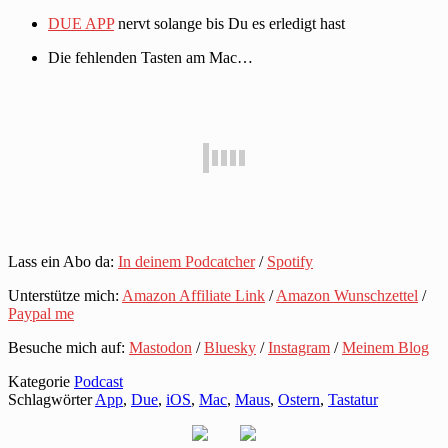
DUE APP
nervt solange bis Du es erledigt hast
Die fehlenden Tasten am Mac…
Lass ein Abo da:
In deinem Podcatcher
/
Spotify
Unterstütze mich:
Amazon Affiliate Link
/
Amazon Wunschzettel
/
Paypal me
Besuche mich auf:
Mastodon
/
Bluesky
/
Instagram
/
Meinem Blog
Kategorie
Podcast
Schlagwörter
App
,
Due
,
iOS
,
Mac
,
Maus
,
Ostern
,
Tastatur