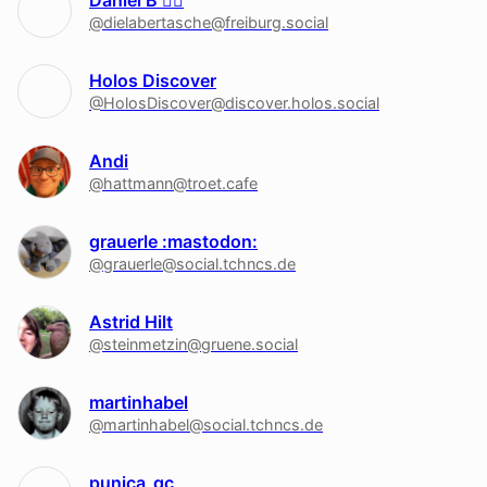
Daniel B 🏳‍🌈
@dielabertasche@freiburg.social
Holos Discover
@HolosDiscover@discover.holos.social
Andi
@hattmann@troet.cafe
grauerle :mastodon:
@grauerle@social.tchncs.de
Astrid Hilt
@steinmetzin@gruene.social
martinhabel
@martinhabel@social.tchncs.de
punica_gc