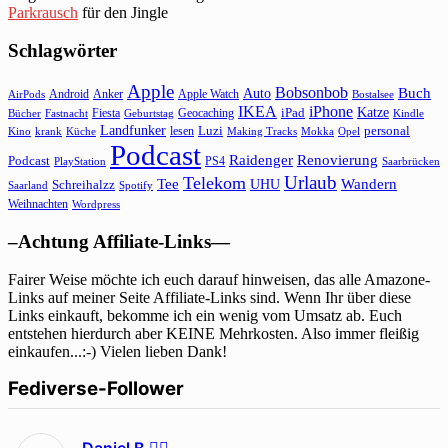
Parkrausch
für den Jingle
Schlagwörter
Apple
Bobsonbob
Buch
Auto
Android
Anker
Apple Watch
AirPods
Bostalsee
IKEA
iPhone
Katze
Fiesta
Geocaching
iPad
Bücher
Fastnacht
Kindle
Geburtstag
Landfunker
lesen
Luzi
personal
Kino
krank
Küche
Making Tracks
Mokka
Opel
Podcast
Raidenger
Renovierung
Podcast
PS4
Saarbrücken
PlayStation
Urlaub
Telekom
Wandern
Tee
Schreihalzz
UHU
Saarland
Spotify
Weihnachten
Wordpress
–Achtung Affiliate-Links—
Fairer Weise möchte ich euch darauf hinweisen, das alle Amazone-
Links auf meiner Seite Affiliate-Links sind. Wenn Ihr über diese
Links einkauft, bekomme ich ein wenig vom Umsatz ab. Euch
entstehen hierdurch aber KEINE Mehrkosten. Also immer fleißig
einkaufen...:-) Vielen lieben Dank!
Fediverse-Follower